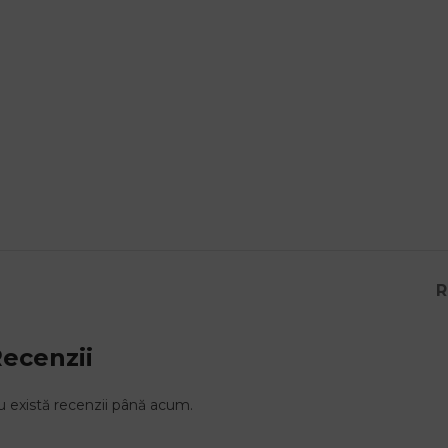
R
ecenzii
 există recenzii până acum.