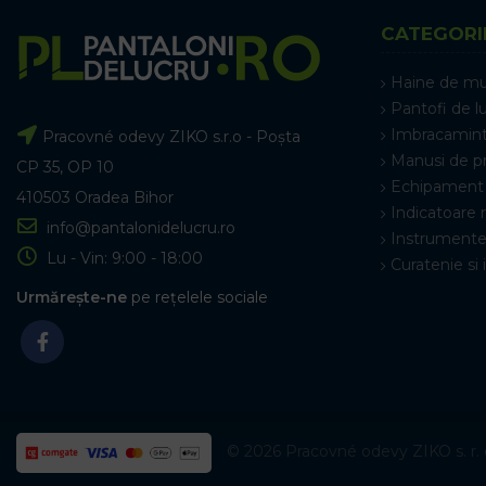
CATEGORI
Haine de m
Pantofi de l
Imbracamint
Pracovné odevy ZIKO s.r.o - Poșta
Manusi de p
CP 35, OP 10
Echipament 
410503 Oradea Bihor
Indicatoare 
info@pantalonidelucru.ro
Instrumente
Lu - Vin: 9:00 - 18:00
Curatenie si 
Urmărește-ne
pe rețelele sociale
© 2026 Pracovné odevy ZIKO s. r. o