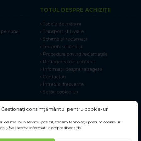
TOTUL DESPRE ACHIZIȚII
Tabele de mărimi
 personal
Transport șI Livrare
Schimb șI reclamații
Termeni și condiții
Procedura privind reclamațiile
Retragerea din contract
Informații despre retragere
Contactați
Întrebări frecvente
Setări cookie-uri
Gestionați consimțământul pentru cookie-uri
ri cel mai bun serviciu posibil, folosim tehnologii precum cookie-uri
ca și/sau accesa informațiile despre dispozitiv.