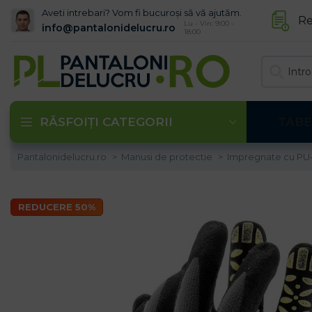
Aveti intrebari? Vom fi bucuroși să vă ajutăm.
Re
Lu - Vin: 9:00 -
info@pantalonidelucru.ro
18:00
RĂSFOIȚI CATEGORII
TABE
Pantalonidelucru.ro
Manusi de protectie
Impregnate cu PU
REDUCERE 50%