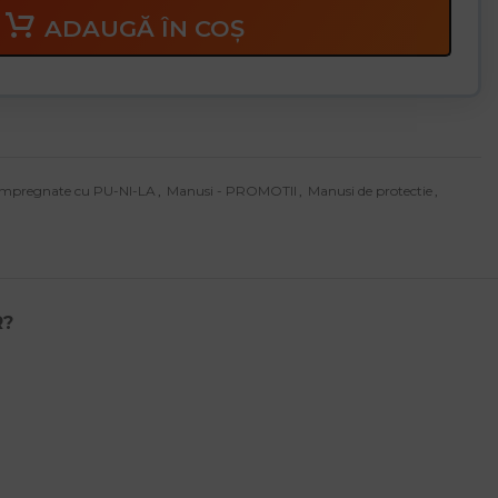
ADAUGĂ ÎN COȘ
Impregnate cu PU-NI-LA
,
Manusi - PROMOTII
,
Manusi de protectie
,
R?