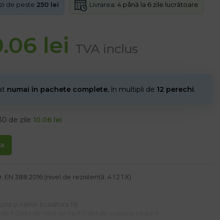
Livrarea:
4 până la 6 zile lucrătoare
nzi de peste
250 lei
0.06
lei
TVA inclus
nat
numai în pachete complete
, în multipli de
12 perechi
.
30 de zile
10.06
lei
ta
N 388:2016 (nivel de rezistență: 4 1 2 1 X)
ra și nailon (cusătura 15)
re de FOAM de nitril de tip FOAM de culoare neagră