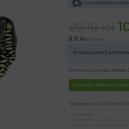
Livrare gratuită la come
1
20.10
lei
8.31
lei
fără taxe
Produsul poate fi achizițio
Cel mai mic preț din ultimele 
Informatii de livrare si pla
Standarde: EN 420:2003+A1:2009, E
< p> Material:
Fabricat dintr-o combinație de lyc
Acoperit cu un strat ultra-subți