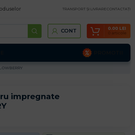
oduselor
TRANSPORT ȘI LIVRARE
CONTACTAȚI
0.00
LEI
CONT
0
articole
PROMOTII
TE
ELLOWBERRY
cru impregnate
RY