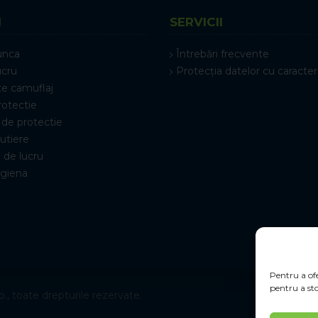
I
SERVICII
unca
Întrebări frecvente
ucru
Protecția datelor cu caracter
e camuflaj
rotectie
de protectie
rutiere
 de lucru
igiena
Pentru a ofe
pentru a sto
., toate drepturile rezervate.