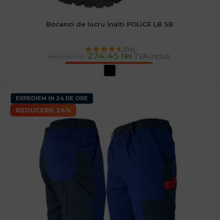
Bocanci de lucru înalți POLICE LB SB
(9x)
274.45
lei
406.62
lei
TVA inclus
SELECTEAZĂ OPȚIUNILE
EXPEDIEM IN 24 DE ORE
REDUCERE 24%