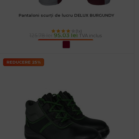
Pantaloni scurți de lucru DELUX BURGUNDY
(1x)
95.03
lei
125.78
lei
TVA inclus
SELECTEAZĂ OPȚIUNILE
REDUCERE 25%