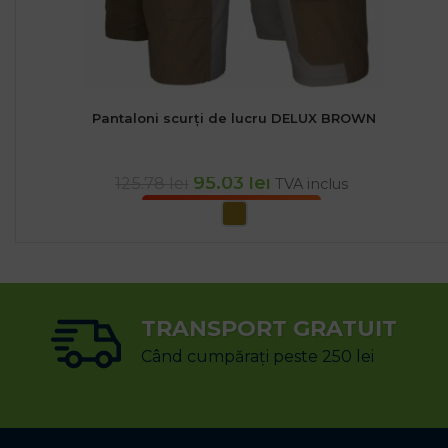
Pantaloni scurți de lucru DELUX BROWN
95.03
lei
125.78
lei
TVA inclus
SELECTEAZĂ OPȚIUNILE
TRANSPORT GRATUIT
Când cumpărați peste 250 lei