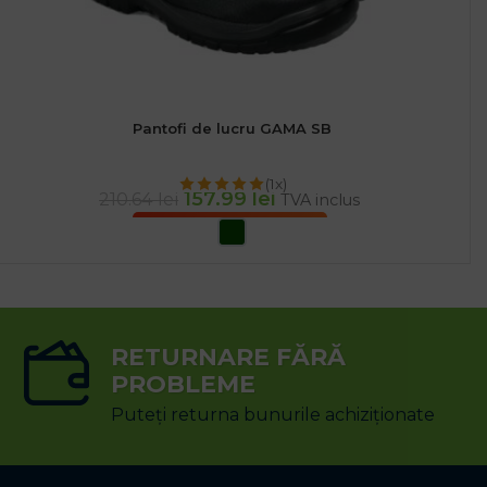
Pantofi de lucru GAMA SB
(1x)
157.99
lei
210.64
lei
TVA inclus
SELECTEAZĂ OPȚIUNILE
RETURNARE FĂRĂ
PROBLEME
Puteți returna bunurile achiziționate