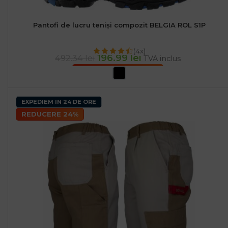
Pantofi de lucru teniși compozit BELGIA ROL S1P
(4x)
196.99
lei
492.34
lei
TVA inclus
SELECTEAZĂ OPȚIUNILE
EXPEDIEM IN 24 DE ORE
REDUCERE 24%