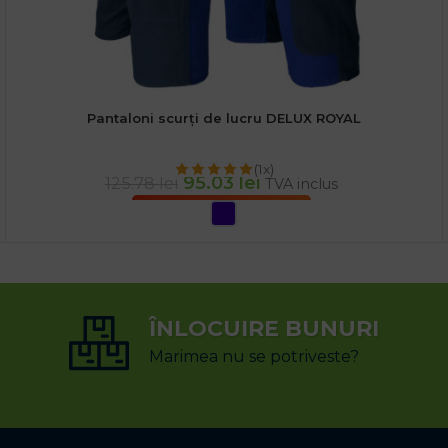
Pantaloni scurți de lucru DELUX ROYAL
(1x)
95.03
lei
125.78
lei
TVA inclus
SELECTEAZĂ OPȚIUNILE
ÎNLOCUIRE BUNURI
Marimea nu se potriveste?