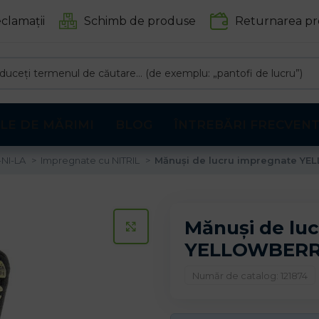
clamații
Schimb de produse
Returnarea pr
LE DE MĂRIMI
BLOG
ÎNTREBĂRI FRECVEN
-NI-LA
Impregnate cu NITRIL
Mănuși de lucru impregnate Y
Mănuși de lu
CLICK PENTRU A MARI
YELLOWBER
Număr de catalog: 121874