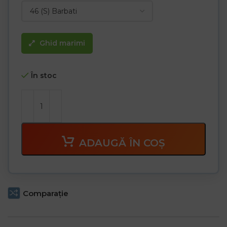
duble, inclusiv un buzunar pentru telefon
– Un buzunar cu velcro pentru picior cu buzunare suplimentare
pentru accesorii și un buzunar lateral lung
– Bucle pentru atașarea altor accesorii
Ghid marimi
– Talie elastică la spate pentru o potrivire mai bună, crește
libertatea de mișcare
– Rezistență ridicată la abraziune datorită întăriturii de pe
buzunare
În stoc
– Testat pentru substanțe nocive în conformitate cu OEKO-TEX®
Standard 100
ADAUGĂ ÎN COȘ
Comparaţie