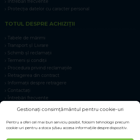
Întrebări frecvente
Protecția datelor cu caracter personal
TOTUL DESPRE ACHIZIȚII
Tabele de mărimi
Transport șI Livrare
Schimb șI reclamații
Termeni și condiții
Procedura privind reclamațiile
Retragerea din contract
Informații despre retragere
Contactați
Întrebări frecvente
Setări cookie-uri
Gestionați consimțământul pentru cookie-uri
Pentru a oferi cel mai bun serviciu posibil, folosim tehnologii precum
cookie-uri pentru a stoca și/sau accesa informațiile despre dispozitiv.