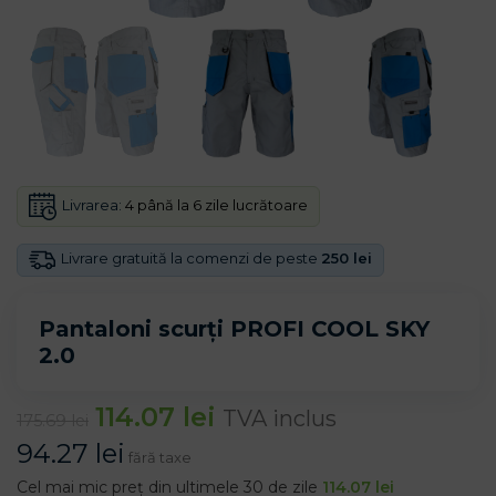
Livrarea:
4 până la 6 zile lucrătoare
Livrare gratuită la comenzi de peste
250 lei
Pantaloni scurți PROFI COOL SKY
2.0
114.07
lei
TVA inclus
175.69
lei
94.27
lei
fără taxe
Cel mai mic preț din ultimele 30 de zile
114.07
lei