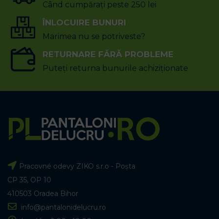
Când cumpărați peste 250 lei
ÎNLOCUIRE BUNURI
Marimea nu se potriveste?
RETURNARE FĂRĂ PROBLEME
Puteți returna bunurile achiziționate
Pracovné odevy ZIKO s.r.o - Poșta
CP 35, OP 10
410503 Oradea Bihor
info@pantalonidelucru.ro