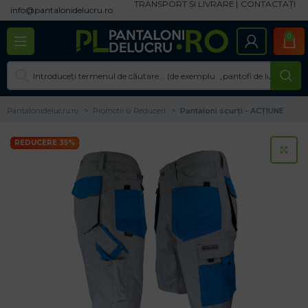
TRANSPORT ȘI LIVRARE
CONTACTAȚI
info@pantalonidelucru.ro
0
Pantalonidelucru.ro
Promotii si Reduceri
Pantaloni scurți - ACȚIUNE
REDUCERE 35%
CL