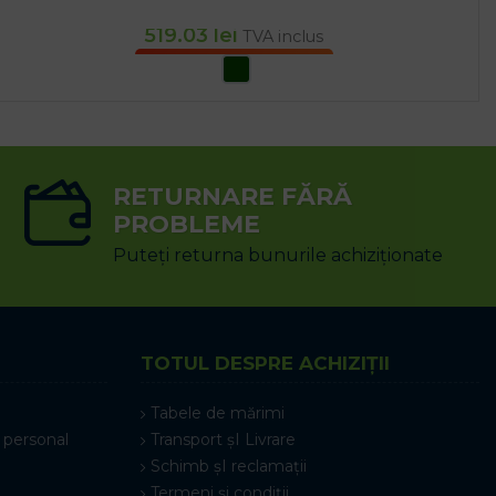
519.03
lei
TVA inclus
SELECTEAZĂ OPȚIUNILE
RETURNARE FĂRĂ
PROBLEME
Puteți returna bunurile achiziționate
TOTUL DESPRE ACHIZIȚII
Tabele de mărimi
 personal
Transport șI Livrare
Schimb șI reclamații
Termeni și condiții