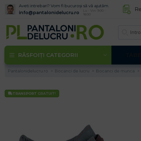
Aveti intrebari? Vom fi bucuroși să vă ajutăm.
Re
Lu - Vin: 9:00 -
info@pantalonidelucru.ro
18:00
RĂSFOIȚI CATEGORII
TABE
Pantalonidelucru.ro
Bocanci de lucru
Bocanci de munca
TRANSPORT
GRATUIT!