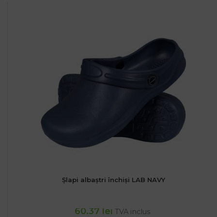
Șlapi albaștri închiși LAB NAVY
60.37
lei
TVA inclus