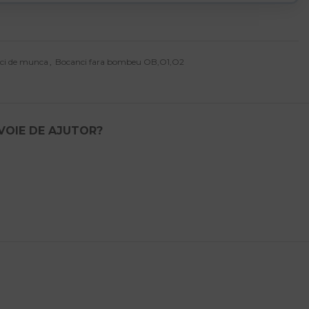
ci de munca
,
Bocanci fara bombeu OB,O1,O2
EVOIE DE AJUTOR?