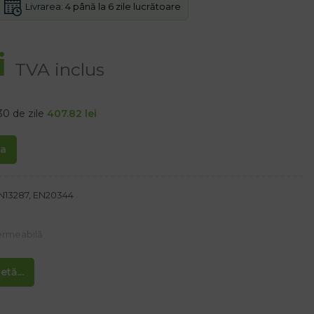
Livrarea:
4 până la 6 zile lucrătoare
i
TVA inclus
30 de zile
407.82
lei
ta
EN13287, EN20344
permeabilă
tă...
ră asigură respirabilitate, previne frecarea
erit cu material.