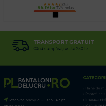
(2x)
196.19
lei
TVA inclus
SELECTEAZĂ OPȚIUNILE
TRANSPORT GRATUIT
Când cumpărați peste 250 lei
CATEGORI
Haine de m
Pantofi de l
Imbracamint
Pracovné odevy ZIKO s.r.o - Poșta
Manusi de p