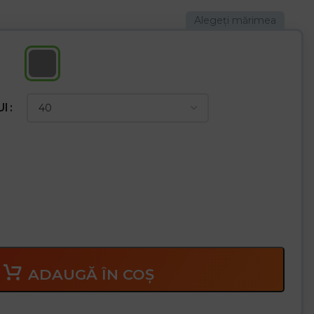
ură
rători pe acoperiș
UI
ADAUGĂ ÎN COȘ