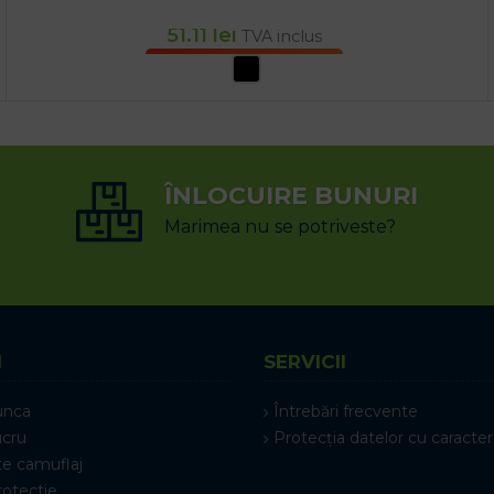
51.11
lei
TVA inclus
SELECTEAZĂ OPȚIUNILE
ÎNLOCUIRE BUNURI
Marimea nu se potriveste?
I
SERVICII
unca
Întrebări frecvente
ucru
Protecția datelor cu caracter
e camuflaj
rotectie