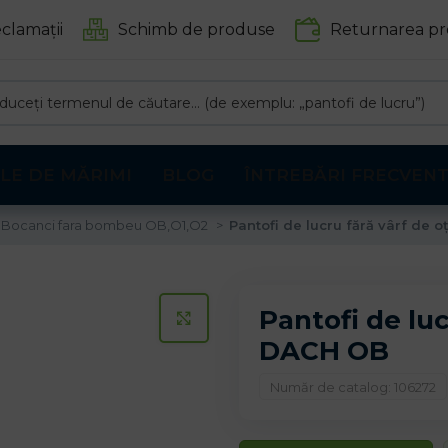
clamații
Schimb de produse
Returnarea pr
LE DE MĂRIMI
BLOG
ÎNTREBĂRI FRECVEN
Bocanci fara bombeu OB,O1,O2
Pantofi de lucru fără vârf de
Pantofi de lu
CLICK PENTRU A MARI
DACH OB
Număr de catalog: 106272