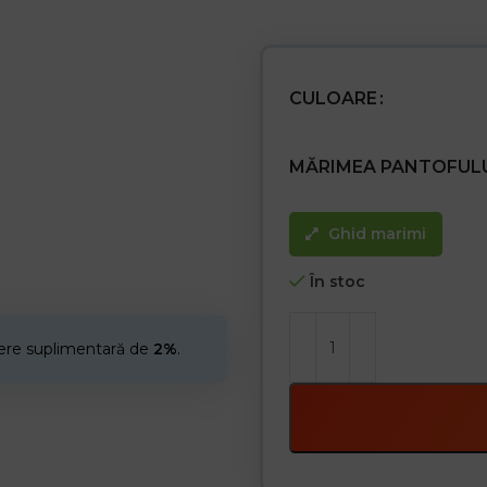
– APT branț în talpă anti-înțepăt
– Categoria O3 FO SRC
Încălțăminte specială pentru luc
CULOARE
MĂRIMEA PANTOFUL
Ghid marimi
În stoc
cere suplimentară de
2%
.