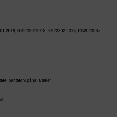
301:2018, RS22302:2018, RS22302:2018, RS202303>:
tele, pantaloni până la talie/
il