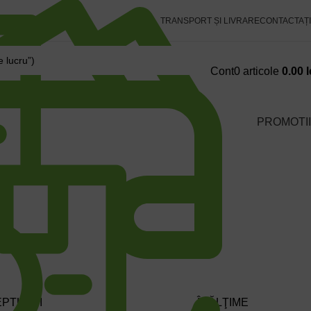
TRANSPORT ȘI LIVRARE
CONTACTAȚI
Cont
0
articole
0.00
l
PROMOTII
E NAVY SKY
EPTULUI
ÎNĂLŢIME