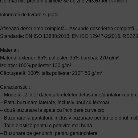
Cel mai mic preț din ultimele 30 de zile
263.67
lei
TVA inclus
Informatii de livrare si plata
Afișează descrierea completă...
Ascunde descrierea completă...
Standarde: EN ISO 13688:2013, EN ISO 12947-2:2016, RS22
Material:
Material exterior: 65% poliester, 35% bumbac 270 g/m²
Izolație: 100% poliester 130 g/m²
Căptușeală: 100% tafta poliester 210T 50 g/ m²
Caracteristici:
– Modelul „2 în 1” datorită bretelelor detașabile/pantaloni cu bre
– Patru buzunare laterale, inclusiv unul cu fermoar
– două buzunare la spate cu închidere cu velcro
– Buzunare la pantaloni, inclusiv buzunare pentru telefonul mob
– Talie elastică pentru o potrivire mai bună
– Buzunare pe genunchi pentru genunchiere