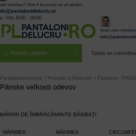
veti intrebari? Vom fi bucuroși să vă ajutăm.
nfo@pantalonidelucru.ro
u - Vin: 9:00 - 18:00
Aveti vreo intreba
info@pantalonide
Răsfoiți categorii
Tabele de mărimi
Blo
Pantalonidelucru.ro
Promotii si Reduceri
Pantaloni - PRO
Pánske veľkosti odevov
MĂRIRI DE ÎMBRĂCĂMINTE BĂRBAȚI
MĂRIMEA
MĂRIMEA
CIRCUMFER