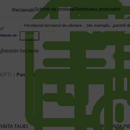
Schimb de produse
Returnarea produselor
Reclamații
re?
lucru.ro
Search
g
Întrebări frecvente
MOTTI
Pantaloni de lucru iarnă cu bretele 2 in 1 NEWAG
INTA TALIEI
CIRCUMFERINTA PI