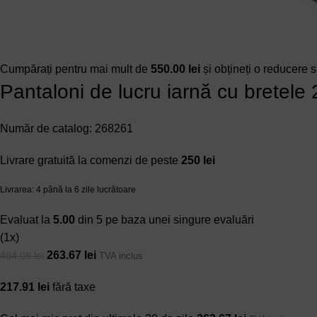
Cumpărați pentru mai mult de
550.00
lei
și obțineți o reducere
Pantaloni de lucru iarnă cu bret
Număr de catalog: 268261
Livrare gratuită la comenzi de peste
250 lei
Livrarea:
4 până la 6 zile lucrătoare
Evaluat la
5.00
din 5 pe baza unei singure evaluări
(
1
x)
263.67
lei
484.08
lei
TVA inclus
217.91
lei
fără taxe