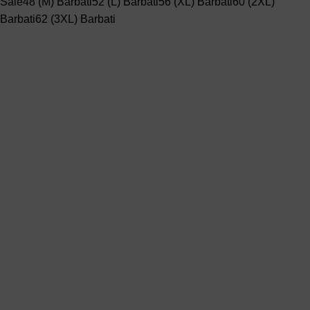
Sale
48 (M) Barbati
52 (L) Barbati
56 (XL) Barbati
60 (2XL)
Barbati
62 (3XL) Barbati