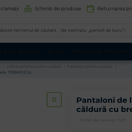
clamații
Schimb de produse
Returnarea pr
LE DE MĂRIMI
BLOG
ÎNTREBĂRI FRECVEN
a
Imbracaminte pentru sudura
Pantaloni pentru sudura
retele TERMOIZOL
Pantaloni de l
CLICK PENTRU A MARI
căldură cu b
Număr de catalog: 232111