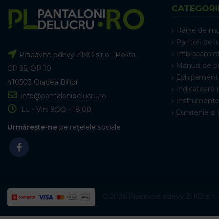
CATEGORI
Haine de m
Pantofi de l
Imbracamint
Pracovné odevy ZIKO s.r.o - Poșta
Manusi de p
CP 35, OP 10
Echipament 
410503 Oradea Bihor
Indicatoare 
info@pantalonidelucru.ro
Instrumente
Lu - Vin: 9:00 - 18:00
Curatenie si 
Urmărește-ne
pe rețelele sociale
© 2026 Pracovné odevy ZIKO s. r. o