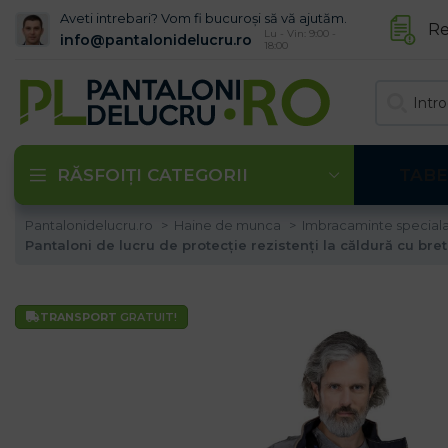
Aveti intrebari? Vom fi bucuroși să vă ajutăm.
Re
Lu - Vin: 9:00 -
info@pantalonidelucru.ro
18:00
RĂSFOIȚI CATEGORII
TABE
Pantalonidelucru.ro
Haine de munca
Imbracaminte special
Pantaloni de lucru de protecție rezistenți la căldură cu b
TRANSPORT
GRATUIT!