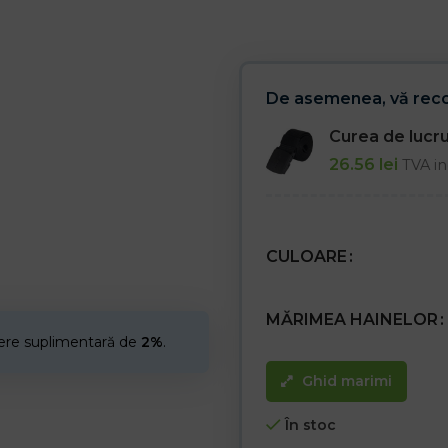
D3 – clasa 3 rezistență la stropi m
E3 – clasa 3 rezistență la stropi m
F1 – rezistență clasa 1 pentru tr
/>Tesătură din sticlă metalizată
De asemenea, vă re
Căptușeală din țesătură de bum
Curea de luc
Caracteristici:
26.56
lei
TVA in
– Pantalonii cu fermoar sunt pri
– Construcția și manopera permit 
Corset din bandă rezistentă la fo
acestei aplicații utilizarea este p
– protejează împotriva flăcărilor,
– Conceput pentru a fi utilizat
CULOARE
– Recomandat pentru lucru: turnă
MĂRIMEA HAINELOR
cere suplimentară de
2%
.
Ghid marimi
În stoc