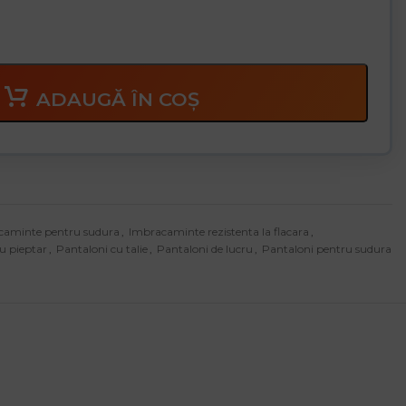
ADAUGĂ ÎN COȘ
caminte pentru sudura
,
Imbracaminte rezistenta la flacara
,
u pieptar
,
Pantaloni cu talie
,
Pantaloni de lucru
,
Pantaloni pentru sudura