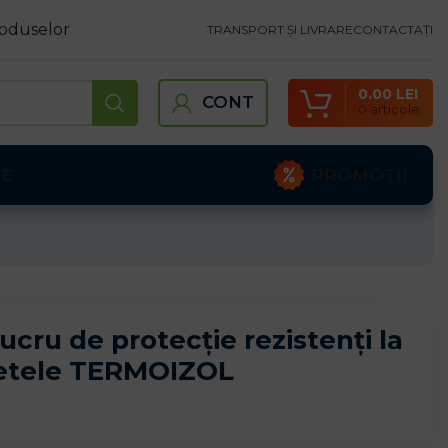
oduselor
TRANSPORT ȘI LIVRARE
CONTACTAȚI
0.00
LEI
CONT
0
articole
PROMOTII
TE
ucru de protecție rezistenți la
retele TERMOIZOL