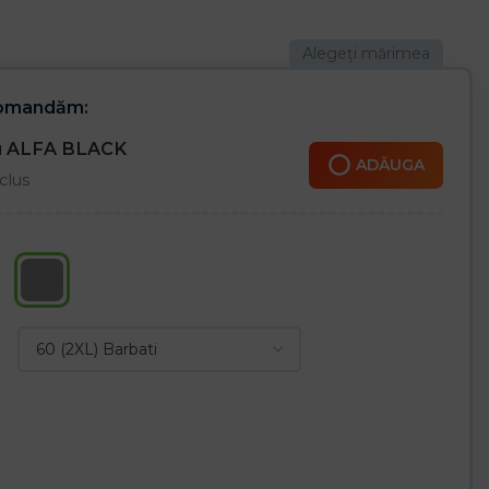
ari cu aluminiu lichid.
ari de fier topit.
ansferul de căldură atunci când intră în contact cu căldură
comandăm:
bac ignifugă
ru ALFA BLACK
ADĂUGA
clus
nși cu două piese catarame până la talie
lucrătorului să își îmbrace pantalonii fără a se scoate pantofii
c cu posibilitatea de reglare a lungimii cu catarame, datorită
ractică și confortabil
 stropilor de metal topit și radiațiilor intense de căldură
 împreună cu îmbrăcăminte sau alte îmbrăcăminte de protecție
torie de metal, călire, laminare moara, topitorie