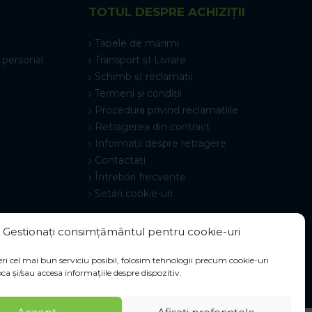
TOTUL DESPRE ACHIZIȚII
Tabele de mărimi
 personal
Transport șI Livrare
Schimb șI reclamații
Termeni și condiții
Procedura privind reclamațiile
Retragerea din contract
Informații despre retragere
Contactați
Întrebări frecvente
Setări cookie-uri
Gestionați consimțământul pentru cookie-uri
ri cel mai bun serviciu posibil, folosim tehnologii precum cookie-uri
ca și/sau accesa informațiile despre dispozitiv.