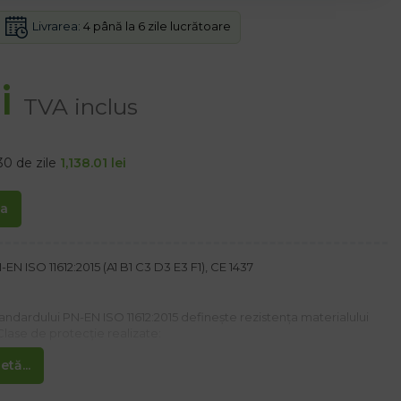
Livrarea:
4 până la 6 zile lucrătoare
i
TVA inclus
30 de zile
1,138.01
lei
ta
N ISO 11612:2015 (A1 B1 C3 D3 E3 F1), CE 1437
ndardului PN-EN ISO 11612:2015 definește rezistența materialului
Clase de protecție realizate:
tă...
oda contactului suprafeței cu flacăra.
derea caldurii din flacara.
a pătrunderea căldurii radiațiilor.