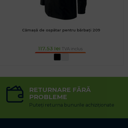
Cămașă de ospătar pentru bărbați 209
117.53
lei
TVA inclus
SELECTEAZĂ OPȚIUNILE
RETURNARE FĂRĂ
PROBLEME
Puteți returna bunurile achiziționate