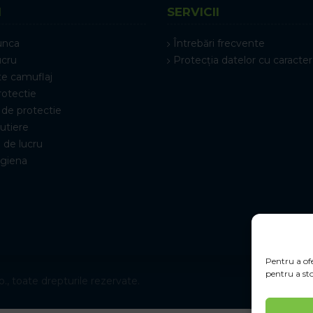
I
SERVICII
unca
Întrebări frecvente
ucru
Protecția datelor cu caracter
e camuflaj
rotectie
de protectie
rutiere
 de lucru
igiena
Pentru a ofe
pentru a sto
., toate drepturile rezervate.