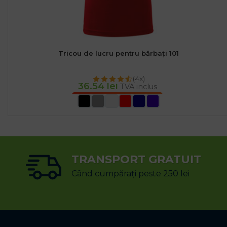
Tricou de lucru pentru bărbați 101
(4x)
36.54
lei
TVA inclus
SELECTEAZĂ OPȚIUNILE
TRANSPORT GRATUIT
Când cumpărați peste 250 lei