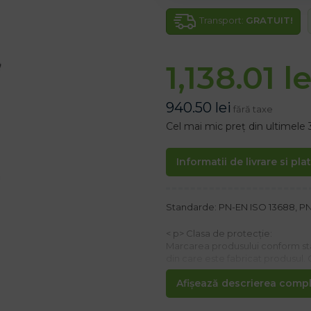
Transport:
GRATUIT!
1,138.01
le
940.50
lei
fără taxe
Cel mai mic preț din ultimele 
Informatii de livrare si pla
Standarde: PN-EN ISO 13688, PN-E
< p> Clasa de protecție:
Marcarea produsului conform sta
din care este fabricat produsul. 
Afișează descrierea comple
A1 – Rezistentă la aprindere, met
B1 – clasa de rezistență la patrun
C3 – clasa a III-a. de rezistență l