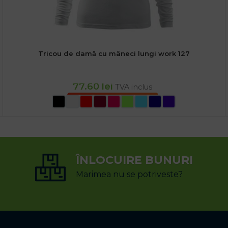
Tricou de damă cu mâneci lungi work 127
77.60
lei
TVA inclus
SELECTEAZĂ OPȚIUNILE
ÎNLOCUIRE BUNURI
Marimea nu se potriveste?