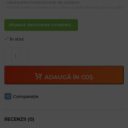
– Ideal pentru toate lucrările de curățare
– Folosit pentru a menține în ordine spațiile de depozitare și alte
zone din interiorul și exteriorul clădirilor
Afișează descrierea completă...
În stoc
ADAUGĂ ÎN COȘ
Comparaţie
RECENZII (0)