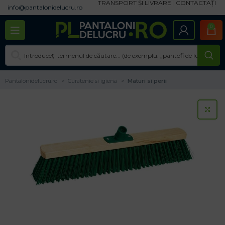
TRANSPORT ȘI LIVRARE
CONTACTAȚI
info@pantalonidelucru.ro
0
Pantalonidelucru.ro
Curatenie si igiena
Maturi si perii
CL