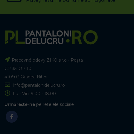
Puteți returna bunurile achiziționate
Pracovné odevy ZIKO s.r.o - Poșta
CP 35, OP 10
410503 Oradea Bihor
info@pantalonidelucru.ro
Lu - Vin: 9:00 - 18:00
Urmărește-ne
pe rețelele sociale