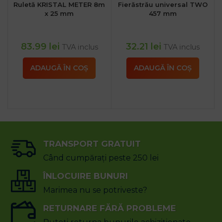
Ruletă KRISTAL METER 8m
Fierăstrău universal TWO
x 25 mm
457 mm
83.99
lei
32.21
lei
TVA inclus
TVA inclus
ADAUGĂ ÎN COȘ
ADAUGĂ ÎN COȘ
TRANSPORT GRATUIT
Când cumpărați peste 250 lei
ÎNLOCUIRE BUNURI
Marimea nu se potriveste?
RETURNARE FĂRĂ PROBLEME