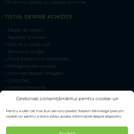
Protecția datelor cu caracter personal
TOTUL DESPRE ACHIZIȚII
Tabele de mărimi
Transport șI Livrare
Schimb șI reclamații
Termeni și condiții
Procedura privind reclamațiile
Retragerea din contract
Informații despre retragere
Contactați
Întrebări frecvente
Setări cookie-uri
Gestionați consimțământul pentru cookie-uri
Pentru a oferi cel mai bun serviciu posibil, folosim tehnologii precum
cookie-uri pentru a stoca și/sau accesa informațiile despre dispozitiv.
© 2026 Pracovné odevy ZIKO s. r. o., toate drepturile
Accept