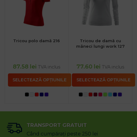
Tricou polo damă 216
Tricou de damă cu
mâneci lungi work 127
87.58
lei
77.60
lei
TVA inclus
TVA inclus
SELECTEAZĂ OPȚIUNILE
SELECTEAZĂ OPȚIUNILE
TRANSPORT GRATUIT
Când cumpărați peste 250 lei