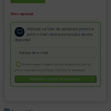
Stoc epuizat
Alăturați-vă listei de așteptare pentru a
primi e-mail când acest produs devine
disponibil
Enter
your
email
Bifând această casetă, sunteți de acord să primiți
address
prin e-mail comunicările privind lista de așteptare
to
join
Alăturați-vă listei de așteptare
the
waitlist
for
this
product