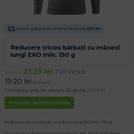
Livrare gratuită la comenzi de peste
250 lei
Reducere tricou bărbați cu mâneci
lungi EKO min. 150 g
23.23
lei
TVA inclus
53.18
lei
19.20
lei
fără taxe
Cel mai mic preț din ultimele 30 de zile
23.23
lei
Informatii de livrare si plata
Reducere tricou bărbați cu mâneci lungi EKO min. 150 g
Tricouri de la diverse branduri precum JHK, KEYA, STEDMAN,