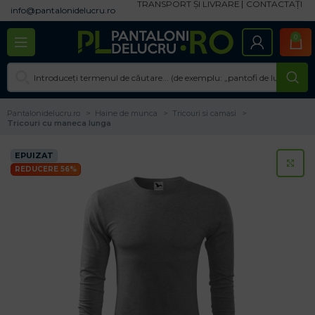
TRANSPORT ȘI LIVRARE
CONTACTAȚI
info@pantalonidelucru.ro
0
Pantalonidelucru.ro
Haine de munca
Tricouri si camasi
Tricouri cu maneca lunga
EPUIZAT
CL
REDUCERE 56%