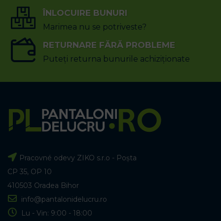
ÎNLOCUIRE BUNURI
Marimea nu se potriveste?
RETURNARE FĂRĂ PROBLEME
Puteți returna bunurile achiziționate
Pracovné odevy ZIKO s.r.o - Poșta
CP 35, OP 10
410503 Oradea Bihor
info@pantalonidelucru.ro
Lu - Vin: 9:00 - 18:00