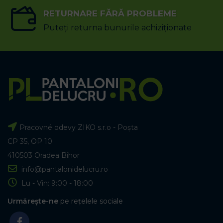
RETURNARE FĂRĂ PROBLEME
Puteți returna bunurile achiziționate
Pracovné odevy ZIKO s.r.o - Poșta
CP 35, OP 10
410503 Oradea Bihor
info@pantalonidelucru.ro
Lu - Vin: 9:00 - 18:00
Urmărește-ne
pe rețelele sociale