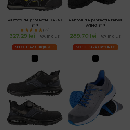
Pantofi de protecție TRENI
Pantofi de protecție teniși
S1P
WING S1P
(2x)
327.29 lei
289.70 lei
TVA inclus
TVA inclus
SELECTEAZĂ OPȚIUNILE
SELECTEAZĂ OPȚIUNILE