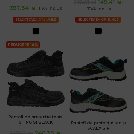
149.41 lei
298.81 lei
397.84 lei
TVA inclus
TVA inclus
SELECTEAZĂ OPȚIUNILE
SELECTEAZĂ OPȚIUNILE
REDUCERE 10%
Pantofi de protecție teniși
STING S1 BLACK
Pantofi de protecție teniși
SCALA S1P
240.38 lei
267.00 lei