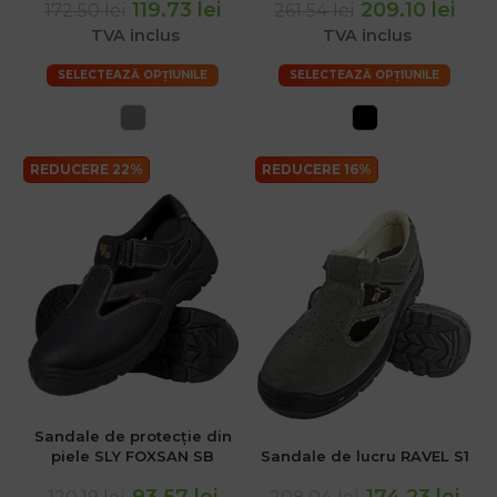
119.73 lei
209.10 lei
172.50 lei
261.54 lei
TVA inclus
TVA inclus
SELECTEAZĂ OPȚIUNILE
SELECTEAZĂ OPȚIUNILE
REDUCERE 22%
REDUCERE 16%
Sandale de protecție din
piele SLY FOXSAN SB
Sandale de lucru RAVEL S1
93.57 lei
174.23 lei
120.19 lei
208.04 lei