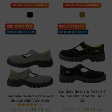
SELECTEAZĂ OPȚIUNILE
SELECTEAZĂ OPȚIUNILE
REDUCERE 27%
REDUCERE 34%
EXPEDIEM IN 24 DE ORE
EXPEDIEM IN 24 DE ORE
Sandale de lucru fără vârf
Sandale de lucru fără vârf
de oțel DELTASAN BLACK
de oțel DELTASAN OB
OB
(1x)
119.73 lei
108.21 lei
164.64 lei
163.65 lei