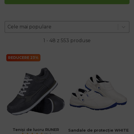
Zoradenie produktov
Sort content
Sort content
Cele mai populare
1 - 48 z 553 produse
REDUCERE 23%
.ro
:00
Teniși de lucru RUNER
Sandale de protecție WHITE