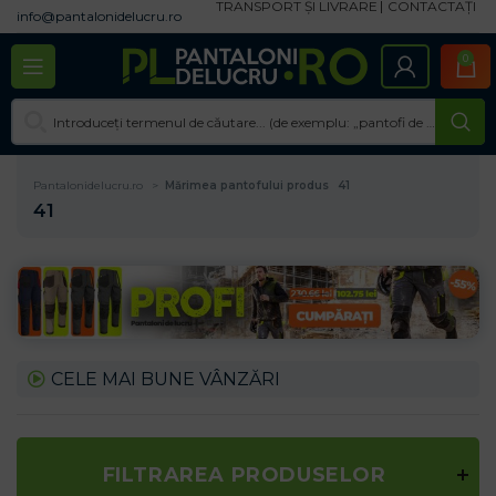
TRANSPORT ȘI LIVRARE
CONTACTAȚI
info@pantalonidelucru.ro
0
Pantalonidelucru.ro
Mărimea pantofului produs
41
41
CELE MAI BUNE VÂNZĂRI
FILTRAREA PRODUSELOR