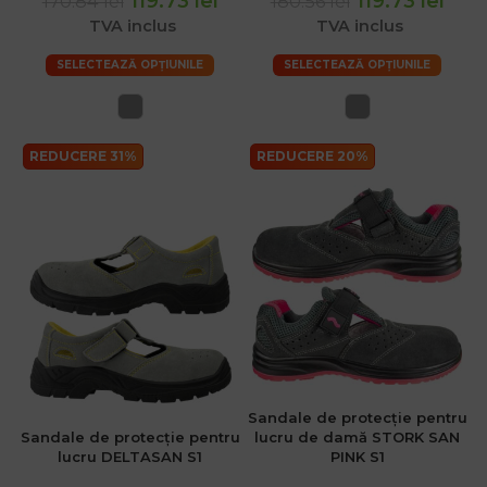
119.73 lei
119.73 lei
170.84 lei
180.56 lei
TVA inclus
TVA inclus
SELECTEAZĂ OPȚIUNILE
SELECTEAZĂ OPȚIUNILE
REDUCERE 31%
REDUCERE 20%
Sandale de protecție pentru
Sandale de protecție pentru
lucru de damă STORK SAN
lucru DELTASAN S1
PINK S1