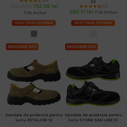
(6x)
S2
192.06 lei
250.36 lei
(1x)
280.51 lei
TVA inclus
TVA inclus
SELECTEAZĂ OPȚIUNILE
SELECTEAZĂ OPȚIUNILE
REDUCERE 34%
REDUCERE 20%
Sandale de protecție pentru
Sandale de protecție pentru
lucru ZETALOW S1
lucru STORK SAN LIME S1