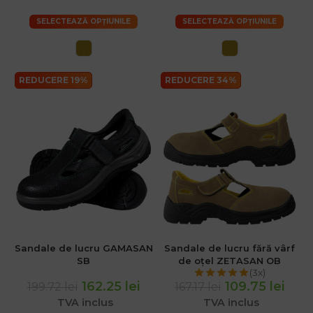
SELECTEAZĂ OPȚIUNILE
SELECTEAZĂ OPȚIUNILE
REDUCERE 19%
REDUCERE 34%
Sandale de lucru GAMASAN
Sandale de lucru fără vârf
SB
de oțel ZETASAN OB
(3x)
162.25 lei
109.75 lei
199.72 lei
167.17 lei
TVA inclus
TVA inclus