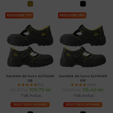
REDUCERE 17%
REDUCERE 18%
Sandale de lucru ALFASAN
Sandale de lucru ALFASAN
SB
S1P
(7x)
(1x)
109.75 lei
116.40 lei
132.37 lei
142.76 lei
TVA inclus
TVA inclus
SELECTEAZĂ OPȚIUNILE
SELECTEAZĂ OPȚIUNILE