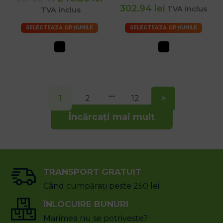
302.94 lei
TVA inclus
TVA inclus
SELECTEAZĂ OPȚIUNILE
SELECTEAZĂ OPȚIUNILE
…
1
2
12
>
Încărcați mai mult
TRANSPORT GRATUIT
Când cumpărați peste 250 lei
ÎNLOCUIRE BUNURI
Marimea nu se potriveste?