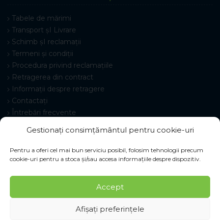
Tabele de mărimi
Transport șI Livrare
Schimb șI reclamații
Termeni și condiții
Procedura privind reclamațiile
Retragerea din contract
Informații despre retragere
Contactați
Întrebări frecvente
Setări cookie-uri
Gestionați consimțământul pentru cookie-uri
Pentru a oferi cel mai bun serviciu posibil, folosim tehnologii precum
cookie-uri pentru a stoca și/sau accesa informațiile despre dispozitiv.
© 2026 Pracovné odevy ZIKO s. r. o., toate drepturile
Accept
rezervate.
Afișați preferințele