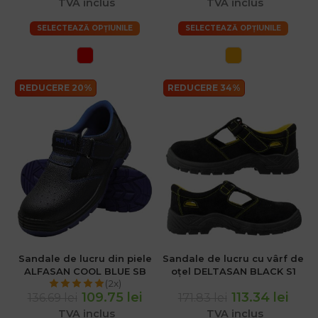
TVA inclus
TVA inclus
SELECTEAZĂ OPȚIUNILE
SELECTEAZĂ OPȚIUNILE
REDUCERE 20%
REDUCERE 34%
Sandale de lucru din piele
Sandale de lucru cu vârf de
ALFASAN COOL BLUE SB
oțel DELTASAN BLACK S1
(2x)
109.75 lei
113.34 lei
136.69 lei
171.83 lei
TVA inclus
TVA inclus