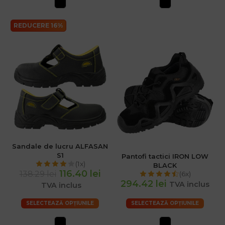
REDUCERE 16%
Sandale de lucru ALFASAN
S1
Pantofi tactici IRON LOW
(1x)
BLACK
116.40 lei
138.29 lei
(6x)
294.42 lei
TVA inclus
TVA inclus
SELECTEAZĂ OPȚIUNILE
SELECTEAZĂ OPȚIUNILE