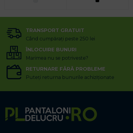
TRANSPORT GRATUIT
Când cumpărați peste 250 lei
ÎNLOCUIRE BUNURI
Marimea nu se potriveste?
RETURNARE FĂRĂ PROBLEME
Puteți returna bunurile achiziționate