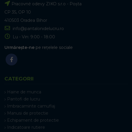
Pracovné odevy ZIKO s.r.o - Poșta
CP 35, OP 10
410503 Oradea Bihor
info@pantalonidelucru.ro
Lu - Vin: 9:00 - 18:00
Urmărește-ne
pe rețelele sociale
CATEGORII
Haine de munca
Pantofi de lucru
Imbracaminte camuflaj
Manusi de protectie
Echipament de protectie
Indicatoare rutiere