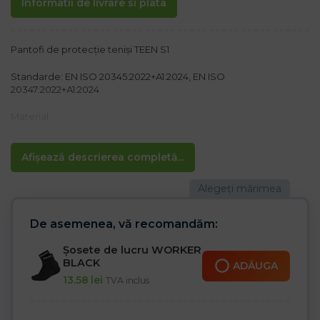
Informatii de livrare si plata
Pantofi de protecție teniși TEEN S1
Standarde: EN ISO 20345:2022+A1:2024, EN ISO
20347:2022+A1:2024
Material:
Partea superioară este confecționată din material Oxford în
combinație cu piele de vacă, piele întoarsă și inserții din PU
Talpă exterioară este confecționată dintr-o combinație de
Afișează descrierea completă...
poliuretan și cauciuc
Caracteristici:
– Talpă antiderapantă, antistatică
– Rezistentă la ulei
De asemenea, vă recomandăm:
– Talpă inferioară împotriva contactului cu suprafețele fierbinți
(până la 300 °C)
Șosete de lucru WORKER
– Absorbție a șocurilor în călcâi
BLACK
ADĂUGA
– Vârf din oțel 200 J/15 kN
13.58
lei
TVA inclus
– Categoria S1 SR FO HRO