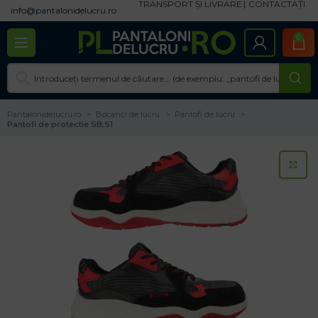
TRANSPORT ȘI LIVRARE
CONTACTAȚI
info@pantalonidelucru.ro
0
Pantalonidelucru.ro
Bocanci de lucru
Pantofi de lucru
Pantofi de protectie SB,S1
CL