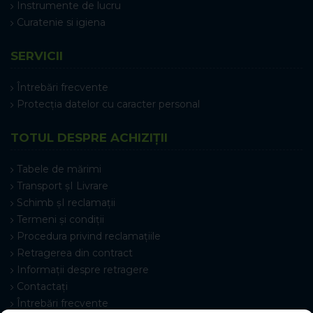
Instrumente de lucru
Curatenie si igiena
SERVICII
Întrebări frecvente
Protecția datelor cu caracter personal
TOTUL DESPRE ACHIZIȚII
Tabele de mărimi
Transport șI Livrare
Schimb șI reclamații
Termeni și condiții
Procedura privind reclamațiile
Retragerea din contract
Informații despre retragere
Contactați
Întrebări frecvente