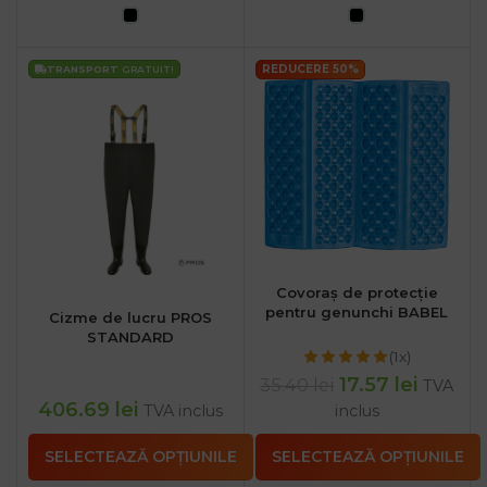
REDUCERE 50%
TRANSPORT
GRATUIT!
Covoraș de protecție
pentru genunchi BABEL
Cizme de lucru PROS
STANDARD
(1x)
17.57
lei
35.40
lei
TVA
406.69
lei
TVA inclus
inclus
SELECTEAZĂ OPȚIUNILE
SELECTEAZĂ OPȚIUNILE