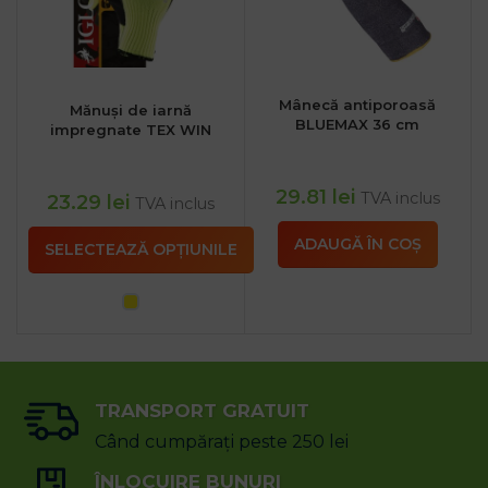
Mânecă antiporoasă
Mănuși de iarnă
BLUEMAX 36 cm
impregnate TEX WIN
29.81
lei
TVA inclus
23.29
lei
TVA inclus
ADAUGĂ ÎN COȘ
SELECTEAZĂ OPȚIUNILE
TRANSPORT GRATUIT
Când cumpărați peste 250 lei
ÎNLOCUIRE BUNURI