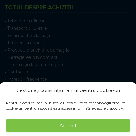
TOTUL DESPRE ACHIZIȚII
Tabele de mărimi
Transport șI Livrare
Schimb șI reclamații
Termeni și condiții
Procedura privind reclamațiile
Retragerea din contract
Informații despre retragere
Contactați
Întrebări frecvente
Setări cookie-uri
Gestionați consimțământul pentru cookie-uri
Pentru a oferi cel mai bun serviciu posibil, folosim tehnologii precum
cookie-uri pentru a stoca și/sau accesa informațiile despre dispozitiv.
© 2026 Pracovné odevy ZIKO s. r. o., toate drepturile
Accept
rezervate.