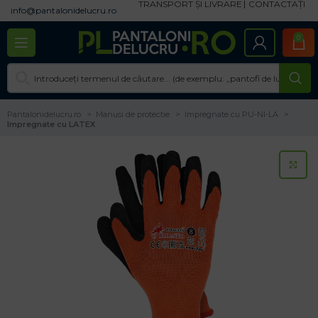
TRANSPORT ȘI LIVRARE
CONTACTAȚI
info@pantalonidelucru.ro
0
Pantalonidelucru.ro
Manusi de protectie
Impregnate cu PU-NI-LA
Impregnate cu LATEX
CL