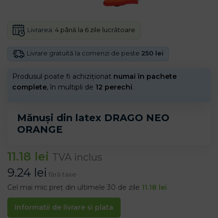
Livrarea:
4 până la 6 zile lucrătoare
Livrare gratuită la comenzi de peste
250 lei
Produsul poate fi achiziționat
numai în pachete
complete
, în multipli de
12 perechi
.
Mănuși din latex DRAGO NEO
ORANGE
11.18
lei
TVA inclus
9.24
lei
fără taxe
Cel mai mic preț din ultimele 30 de zile
11.18
lei
Informatii de livrare si plata