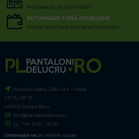
Marimea nu se potriveste?
RETURNARE FĂRĂ PROBLEME
Puteți returna bunurile achiziționate
Pracovné odevy ZIKO s.r.o - Poșta
CP 35, OP 10
410503 Oradea Bihor
info@pantalonidelucru.ro
Lu - Vin: 9:00 - 18:00
Urmărește-ne
pe rețelele sociale