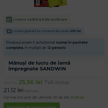
Livrarea:
4 până la 6 zile lucrătoare
Livrare gratuită la comenzi de peste
250 lei
Produsul poate fi achiziționat
numai în pachete
complete
, în multipli de
12 perechi
.
Mănuși de lucru de iarnă
impregnate SANDWIN
25.56
lei
TVA inclus
35.01
lei
21.12
lei
fără taxe
Cel mai mic preț din ultimele 30 de zile
25.56
lei
Informatii de livrare si plata