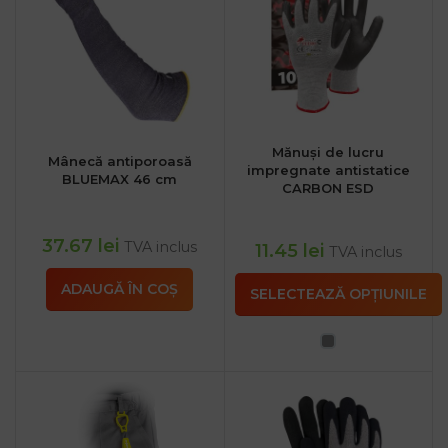
Mănuși de lucru
Mânecă antiporoasă
impregnate antistatice
BLUEMAX 46 cm
CARBON ESD
37.67
lei
TVA inclus
11.45
lei
TVA inclus
ADAUGĂ ÎN COȘ
SELECTEAZĂ OPȚIUNILE