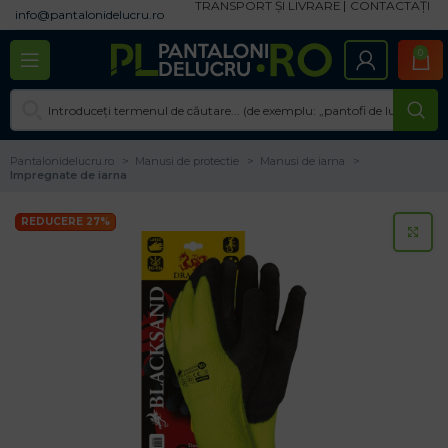
TRANSPORT ȘI LIVRARE
CONTACTAȚI
info@pantalonidelucru.ro
0
Pantalonidelucru.ro
Manusi de protectie
Manusi de iarna
Impregnate de iarna
REDUCERE 27%
CL