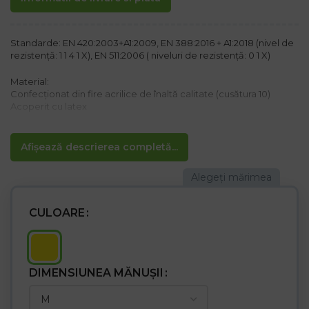
Standarde: EN 420:2003+A1:2009, EN 388:2016 + A1:2018 (nivel de
rezistență: 1 1 4 1 X), EN 511:2006 ( niveluri de rezistență: 0 1 X)
Material:
Confecționat din fire acrilice de înaltă calitate (cusătura 10)
Acoperit cu latex
Caracteristici:
– Mănuși de protecție izolate
Afișează descrierea completă...
– Cu tratament de suprafață SANDY FINISH
– Finisat cu manșetă
– Rezistență mare la rupere
– Utilizare în construcții, în industria transporturilor
– Textil fluorescent
CULOARE
br />- Fiecare pereche ambalată într-o pungă separată
DIMENSIUNEA MĂNUȘII