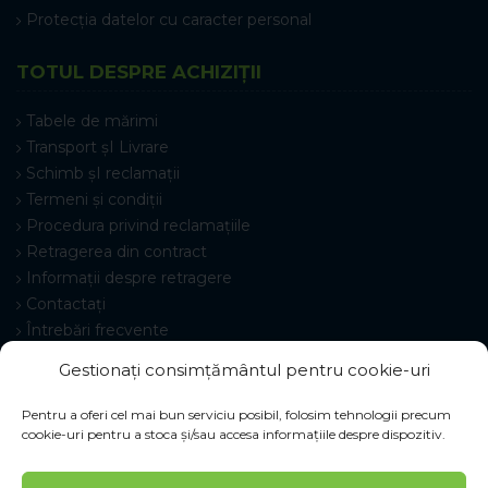
Protecția datelor cu caracter personal
TOTUL DESPRE ACHIZIȚII
Tabele de mărimi
Transport șI Livrare
Schimb șI reclamații
Termeni și condiții
Procedura privind reclamațiile
Retragerea din contract
Informații despre retragere
Contactați
Întrebări frecvente
Setări cookie-uri
Gestionați consimțământul pentru cookie-uri
Pentru a oferi cel mai bun serviciu posibil, folosim tehnologii precum
cookie-uri pentru a stoca și/sau accesa informațiile despre dispozitiv.
© 2026 Pracovné odevy ZIKO s. r. o., toate drepturile