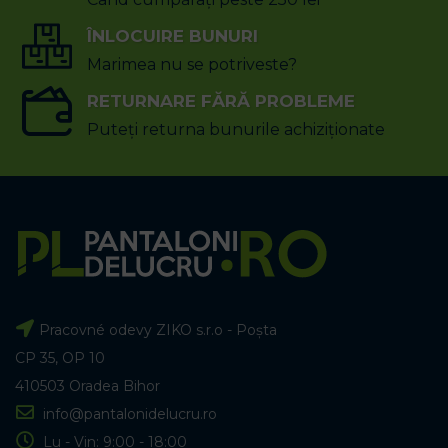
ÎNLOCUIRE BUNURI
Marimea nu se potriveste?
RETURNARE FĂRĂ PROBLEME
Puteți returna bunurile achiziționate
Pracovné odevy ZIKO s.r.o - Poșta
CP 35, OP 10
410503 Oradea Bihor
info@pantalonidelucru.ro
Lu - Vin: 9:00 - 18:00