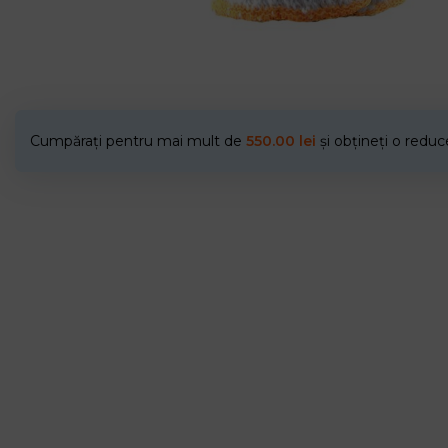
Cumpărați pentru mai mult de
550.00
lei
și obțineți o redu