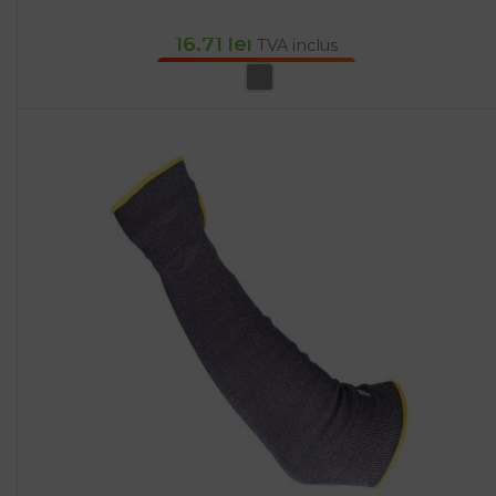
16.71
lei
TVA inclus
SELECTEAZĂ OPȚIUNILE