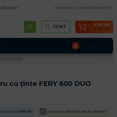
oduselor
TRANSPORT ȘI LIVRARE
CONTACTAȚI
0.00
LEI
CONT
0
articole
PROMOTII
TE
FERY 600 DUO
ru cu ținte FERY 600 DUO
Livrarea:
4 până la 6 zile lucrătoare
nzi de peste
250 lei