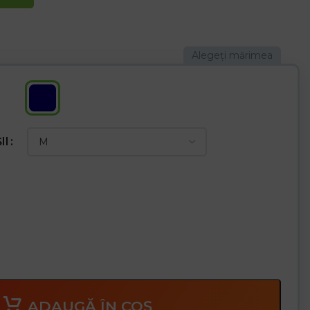
confort
bac de mănușile se asigură că sunt elastice și în același timp
or și transporturilor
II
ADAUGĂ ÎN COȘ