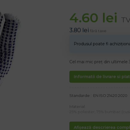
4.60
lei
TV
3.80
lei
fără taxe
Produsul poate fi achizițio
Cel mai mic preț din ultimele 
Informatii de livrare si pla
Standarde: : EN ISO 21420:2020
Material:
25% poliester, 75% bumbac (cusăt
Caracteristici:
Afișează descrierea comple
– Finisat cu tiv