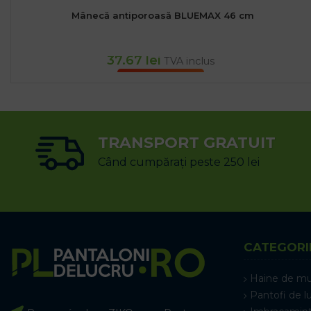
Mânecă antiporoasă BLUEMAX 46 cm
37.67
lei
TVA inclus
ADAUGĂ ÎN COȘ
TRANSPORT GRATUIT
Când cumpărați peste 250 lei
CATEGORI
Haine de m
Pantofi de l