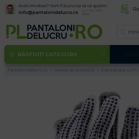
Aveti intrebari? Vom fi bucuroși să vă ajutăm.
Re
Lu - Vin: 9:00 -
info@pantalonidelucru.ro
18:00
RĂSFOIȚI CATEGORII
TABE
Pantalonidelucru.ro
Manusi de protectie
Impregnate cu PU