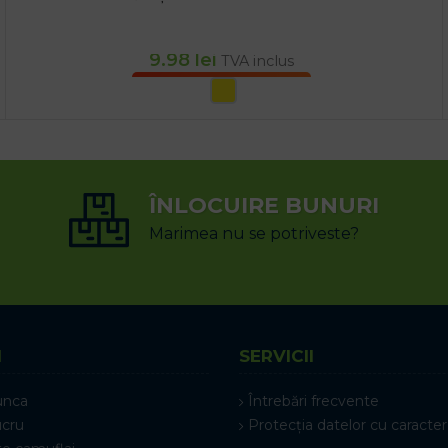
9.98
lei
TVA inclus
SELECTEAZĂ OPȚIUNILE
ÎNLOCUIRE BUNURI
Marimea nu se potriveste?
I
SERVICII
unca
Întrebări frecvente
ucru
Protecția datelor cu caracter