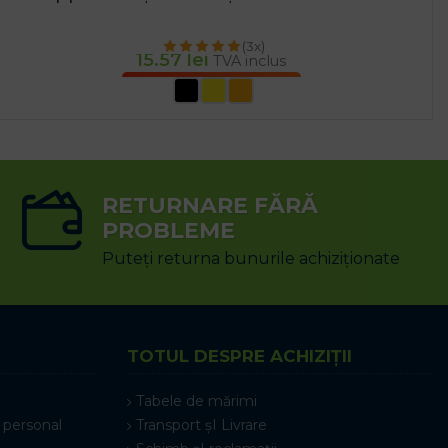
(3x)
15.57
lei
TVA inclus
SELECTEAZĂ OPȚIUNILE
RETURNARE FĂRĂ
PROBLEME
Puteți returna bunurile achiziționate
TOTUL DESPRE ACHIZIȚII
Tabele de mărimi
 personal
Transport șI Livrare