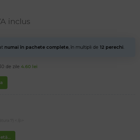
A inclus
nat
numai în pachete complete
, în multipli de
12 perechi
.
30 de zile
4.60
lei
ta
ura 7) < /p>
tă...