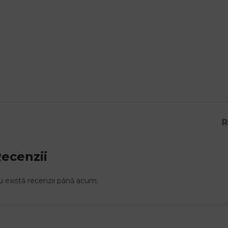
R
ecenzii
 există recenzii până acum.