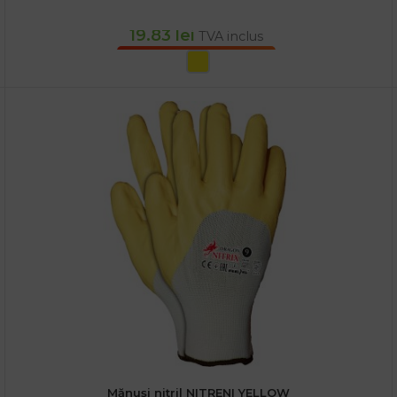
19.83
lei
TVA inclus
SELECTEAZĂ OPȚIUNILE
Mănuși nitril NITRENI YELLOW