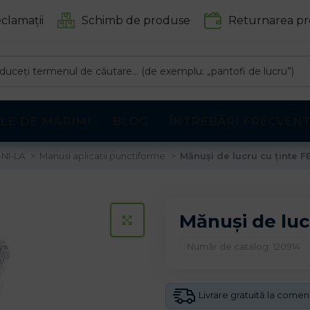
clamații
Schimb de produse
Returnarea pr
LE DE MĂRIMI
BLOG
ÎNTREBĂRI FRECVEN
-NI-LA
Manusi aplicatii punctiforme
Mănuși de lucru cu ținte 
Mănuși de luc
CLICK PENTRU A MARI
Număr de catalog: 120914
Livrare gratuită la come