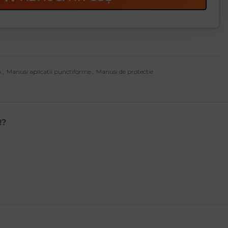
A
,
Manusi aplicatii punctiforme
,
Manusi de protectie
R?