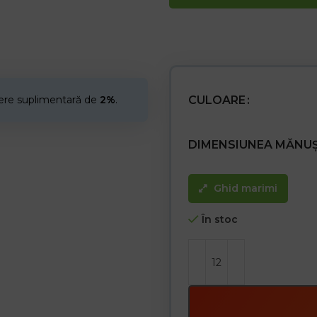
– Țintele pe ambele părți
– oferă aderență, flexibilitate și 
– Combinația de poliester și bum
respirabile
– Folosite în industria construcțiil
cere suplimentară de
2%
.
CULOARE
DIMENSIUNEA MĂNUȘ
Ghid marimi
În stoc