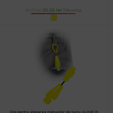
25.56
lei
35.01
lei
TVA inclus
SELECTEAZĂ OPȚIUNILE
Clip pentru atașarea mănușilor de lucru GLOVE 01