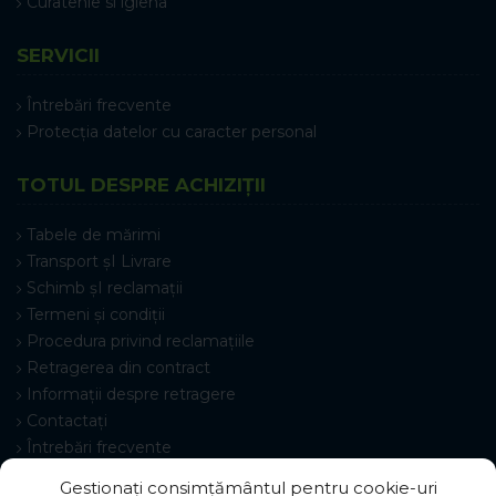
Curatenie si igiena
SERVICII
Întrebări frecvente
Protecția datelor cu caracter personal
TOTUL DESPRE ACHIZIȚII
Tabele de mărimi
Transport șI Livrare
Schimb șI reclamații
Termeni și condiții
Procedura privind reclamațiile
Retragerea din contract
Informații despre retragere
Contactați
Întrebări frecvente
Setări cookie-uri
Gestionați consimțământul pentru cookie-uri