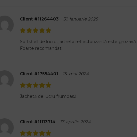
Client #11264403
–
31. ianuarie 2025
Softshell de lucru, jacheta reflectorizantă este grozavă.
Foarte recomandat.
Client #17554401
–
15. mai 2024
Jachetă de lucru frumoasă
Client #11113714
–
17. aprilie 2024