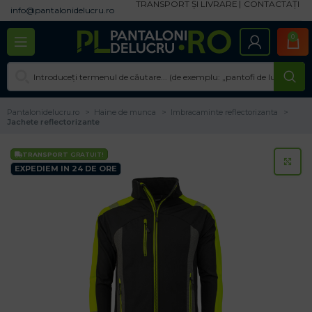
TRANSPORT ȘI LIVRARE
CONTACTAȚI
info@pantalonidelucru.ro
0
Pantalonidelucru.ro
Haine de munca
Imbracaminte reflectorizanta
Jachete reflectorizante
TRANSPORT
GRATUIT!
CL
EXPEDIEM IN 24 DE ORE