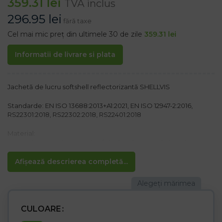
359.31
lei
TVA inclus
296.95
lei
fără taxe
Cel mai mic preț din ultimele 30 de zile
359.31
lei
Informatii de livrare si plata
Jachetă de lucru softshell reflectorizantă SHELLVIS
Standarde: EN ISO 13688:2013+A1:2021, EN ISO 12947-2:2016,
RS22301:2018, RS22302:2018, RS22401:2018
Material:
Material principal: material softshell cu 3 straturi 94% poliester,
6% elastan, membrană TPU, fleece 100% poliester, 280 g/m²
Căptușeală galbenă: material softshell cu 3 straturi 100%
Afișează descrierea completă...
poliester, membrană TPU, fleece 100% poliester, 280 g/m²
Căptușeală frontală: material rip-stop 92% poliester, 8% elastan,
150 g/m²
Caracteristici:
CULOARE
– SOFTSHELL protejează împotriva ploii și a vântului, permițând