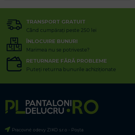
TRANSPORT GRATUIT
Când cumpărați peste 250 lei
ÎNLOCUIRE BUNURI
Marimea nu se potriveste?
RETURNARE FĂRĂ PROBLEME
Puteți returna bunurile achiziționate
Pracovné odevy ZIKO s.r.o - Poșta