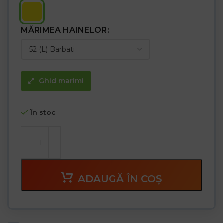
în același timp pielii să respire
– Material rip-stop rezistent la rupere
– Închidere cu fermoar
– Stand-up guler cu căptușeală din fleece
MĂRIMEA HAINELOR
– Două buzunare inferioare și un buzunar la piept cu fermoar
– Partea de jos a jachetei cu șnururi pe interior
– Dungi reflectorizante segmentate și elemente reflectorizante
– Design modern
– Ideal pentru muncă și sport
Ghid marimi
În stoc
ADAUGĂ ÎN COȘ