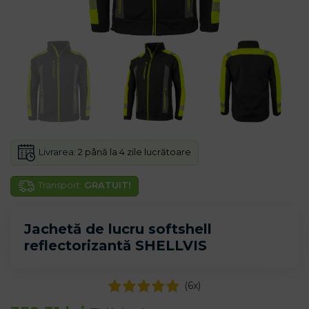
Livrarea:
2 până la 4 zile lucrătoare
Transport:
GRATUIT!
Jachetă de lucru softshell
reflectorizantă SHELLVIS
(
6
x)