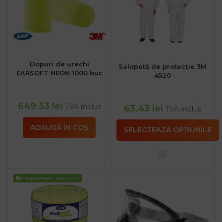
Dopuri de urechi
Salopetă de protecție 3M
EARSOFT NEON 1000 buc
4520
649.53
lei
TVA inclus
63.43
lei
TVA inclus
ADAUGĂ ÎN COȘ
SELECTEAZĂ OPȚIUNILE
TRANSPORT
GRATUIT!