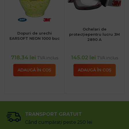
Ochelari de
Dopuri de urechi
protecțiepentru lucru 3M
EARSOFT NEON 1000 buc
2890 A
718.34
lei
145.02
lei
TVA inclus
TVA inclus
ADAUGĂ ÎN COȘ
ADAUGĂ ÎN COȘ
TRANSPORT GRATUIT
Când cumpărați peste 250 lei