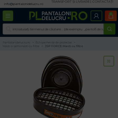
TRANSPORT ȘI LIVRARE
CONTACTAȚI
info@pantalonidelucru.ro
0
Pantalonidelucru.ro
Echipamente de protectie
Masti si semimasti cu filtre
JSP FORCE Masti cu filtre
CL