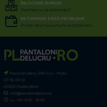
ÎNLOCUIRE BUNURI
Marimea nu se potriveste?
RETURNARE FĂRĂ PROBLEME
Puteți returna bunurile achiziționate
Pracovné odevy ZIKO s.r.o - Poșta
CP 35, OP 10
410503 Oradea Bihor
info@pantalonidelucru.ro
Lu - Vin: 9:00 - 18:00