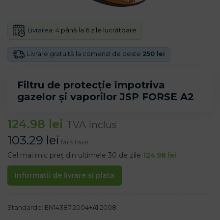
Livrarea:
4 până la 6 zile lucrătoare
Livrare gratuită la comenzi de peste
250 lei
Filtru de protecție împotriva
gazelor și vaporilor JSP FORSE A2
124.98
lei
TVA inclus
103.29
lei
fără taxe
Cel mai mic preț din ultimele 30 de zile
124.98
lei
Informatii de livrare si plata
Standarde: EN14387:2004+A1:2008