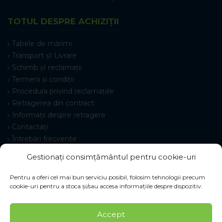
TOTUL DESPRE ACHIZIȚII
Tabele de mărimi
Transport șI Livrare
Schimb șI reclamații
Termeni și condiții
Procedura privind reclamațiile
Retragerea din contract
Informații despre retragere
Contactați
Întrebări frecvente
Setări cookie-uri
Gestionați consimțământul pentru cookie-uri
Pentru a oferi cel mai bun serviciu posibil, folosim tehnologii precum
cookie-uri pentru a stoca și/sau accesa informațiile despre dispozitiv.
© 2026 Pracovné odevy ZIKO s. r. o., toate drepturile
Accept
rezervate.