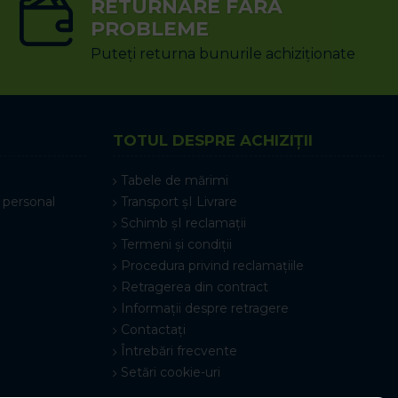
RETURNARE FĂRĂ
PROBLEME
Puteți returna bunurile achiziționate
TOTUL DESPRE ACHIZIȚII
Tabele de mărimi
 personal
Transport șI Livrare
Schimb șI reclamații
Termeni și condiții
Procedura privind reclamațiile
Retragerea din contract
Informații despre retragere
Contactați
Întrebări frecvente
Setări cookie-uri