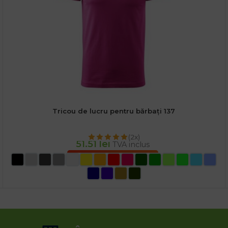
Tricou de lucru pentru bărbați 137
(2x)
51.51
lei
TVA inclus
SELECTEAZĂ OPȚIUNILE