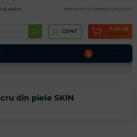
oduselor
TRANSPORT ȘI LIVRARE
CONTACTAȚI
0.00
LEI
CONT
0
articole
PROMOTII
TE
cru din piele SKIN