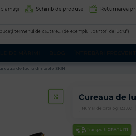
clamații
Schimb de produse
Returnarea pr
LE DE MĂRIMI
BLOG
ÎNTREBĂRI FRECVEN
ureaua de lucru din piele SKIN
Cureaua de lu
CLICK PENTRU A MARI
Număr de catalog: 123599
Transport:
GRATUIT!