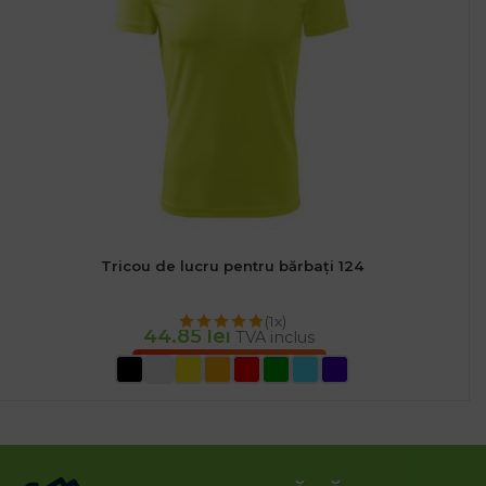
Tricou de lucru pentru bărbați 124
(1x)
44.85
lei
TVA inclus
SELECTEAZĂ OPȚIUNILE