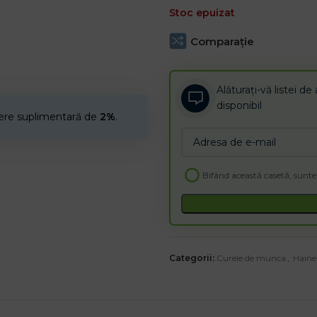
Stoc epuizat
Comparaţie
Alăturați-vă listei 
disponibil
cere suplimentară de
2%
.
Enter
your
email
Bifând această casetă, sunteț
address
to
join
the
waitlist
Categorii:
for
Curele de munca
,
Haine
this
product