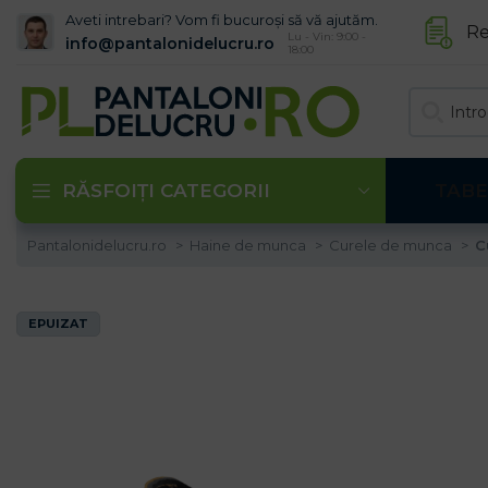
Aveti intrebari? Vom fi bucuroși să vă ajutăm.
Re
Lu - Vin: 9:00 -
info@pantalonidelucru.ro
18:00
RĂSFOIȚI CATEGORII
TABE
Pantalonidelucru.ro
Haine de munca
Curele de munca
C
EPUIZAT