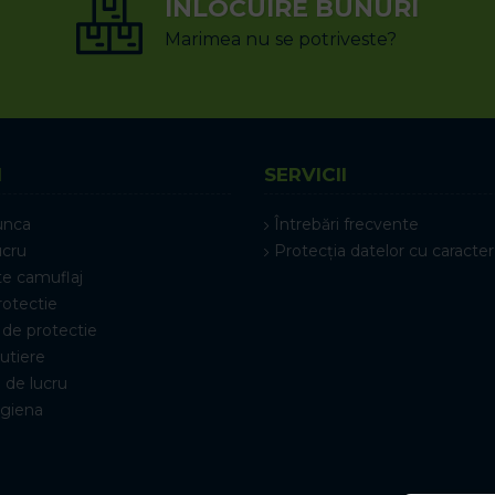
ÎNLOCUIRE BUNURI
Marimea nu se potriveste?
I
SERVICII
unca
Întrebări frecvente
ucru
Protecția datelor cu caracter
e camuflaj
rotectie
de protectie
rutiere
 de lucru
igiena