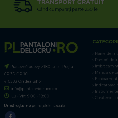
TRANSPORT GRATUIT
Când cumpărați peste 250 lei
CATEGORI
Haine de m
Pantofi de l
Imbracamint
Pracovné odevy ZIKO s.r.o - Poșta
Manusi de p
CP 35, OP 10
Echipament 
410503 Oradea Bihor
Indicatoare 
info@pantalonidelucru.ro
Instrumente
Lu - Vin: 9:00 - 18:00
Curatenie si 
Urmărește-ne
pe rețelele sociale