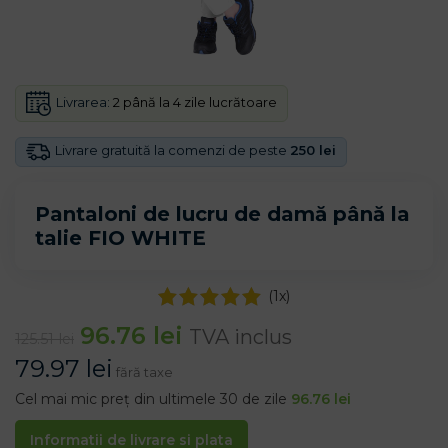
Livrarea:
2 până la 4 zile lucrătoare
Livrare gratuită la comenzi de peste
250 lei
Pantaloni de lucru de damă până la
talie FIO WHITE
(
1
x)
96.76
lei
TVA inclus
125.51
lei
79.97
lei
fără taxe
Cel mai mic preț din ultimele 30 de zile
96.76
lei
Informatii de livrare si plata