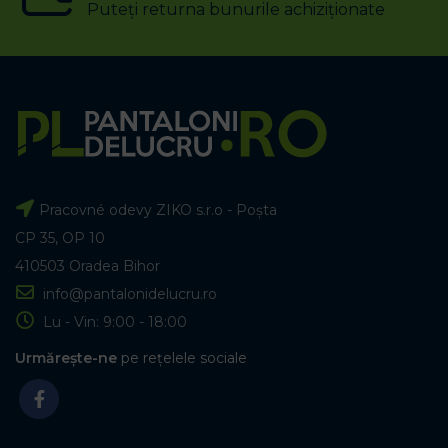
Puteți returna bunurile achiziționate
Pracovné odevy ZIKO s.r.o - Poșta
CP 35, OP 10
410503 Oradea Bihor
info@pantalonidelucru.ro
Lu - Vin: 9:00 - 18:00
Urmărește-ne
pe rețelele sociale