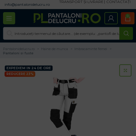
TRANSPORT ȘI LIVRARE
CONTACTAȚI
info@pantalonidelucru.ro
0
Pantalonidelucru.ro
Haine de munca
Imbracaminte femei
Pantaloni si fuste
EXPEDIEM IN 24 DE ORE
CL
REDUCERE 23%