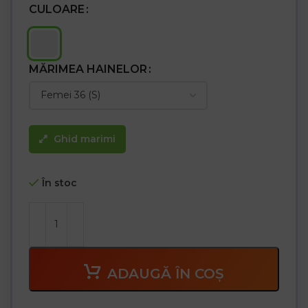
CULOARE
Cureaua nu este inclusa in pachet
MĂRIMEA HAINELOR
Ghid marimi
În stoc
ADAUGĂ ÎN COȘ