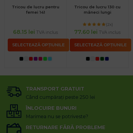
Tricou de lucru pentru
Tricou de lucru 130 cu
femei 141
mâneci lungi
(2x)
68.15
lei
77.60
lei
TVA inclus
TVA inclus
SELECTEAZĂ OPȚIUNILE
SELECTEAZĂ OPȚIUNILE
TRANSPORT GRATUIT
Când cumpărați peste 250 lei
ÎNLOCUIRE BUNURI
Marimea nu se potriveste?
RETURNARE FĂRĂ PROBLEME