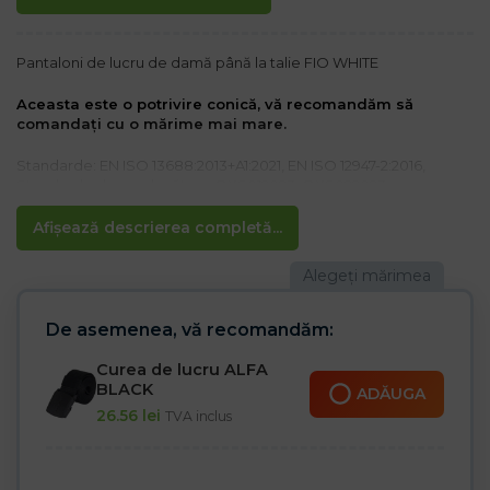
Pantaloni de lucru de damă până la talie FIO WHITE
Aceasta este o potrivire conică, vă recomandăm să
comandați cu o mărime mai mare.
Standarde: EN ISO 13688:2013+A1:2021, EN ISO 12947-2:2016,
Standarde de producător: : OXS012023, OXS022023
Material:
Afișează descrierea completă...
80% poliester, 20% bumbac 260 g/m²
Material negru 100% poliester Oxford 600D, 200 g/m²
Caracteristici:
– Bandă elastică în talie pentru o potrivire mai bună
De asemenea, vă recomandăm:
– Inchidere cu nasture si fermoar
– Două buzunare laterale duble cu compartimente
Curea de lucru ALFA
– Două buzunare la spate închise cu Velcro
BLACK
ADĂUGA
– Buzunare pentru picioare, inclusiv unul pentru scule
26.56
lei
TVA inclus
– Buzunare pentru genunchiere pe genunchi
– Sfat pentru atașarea cheilor
– Suport pentru ciocan pe piciorul stâng