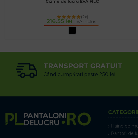
Cizme de lucru EVA FILC
(2x)
216.55
lei
TVA inclus
SELECTEAZĂ OPȚIUNILE
TRANSPORT GRATUIT
Când cumpărați peste 250 lei
CATEGORI
Haine de m
Pantofi de l