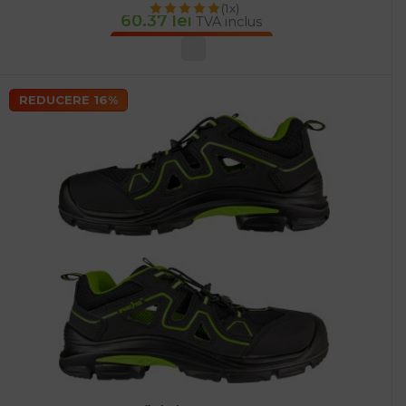
(1x)
60.37
lei
TVA inclus
SELECTEAZĂ OPȚIUNILE
REDUCERE 16%