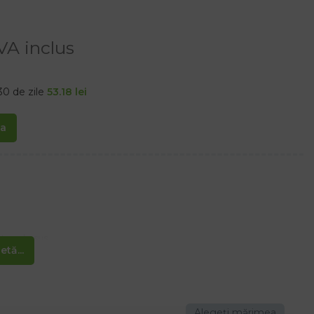
VA inclus
30 de zile
53.18
lei
ta
rtea de sus
tă...