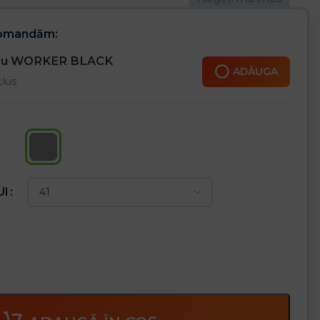
comandăm:
cru WORKER BLACK
ADĂUGA
clus
UI