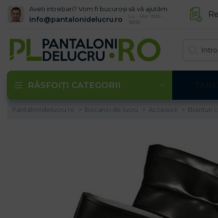
Aveti intrebari? Vom fi bucuroși să vă ajutăm.
Re
Lu - Vin: 9:00 -
info@pantalonidelucru.ro
18:00
RĂSFOIȚI CATEGORII
TABE
Pantalonidelucru.ro
Bocanci de lucru
Accesorii
Branturi