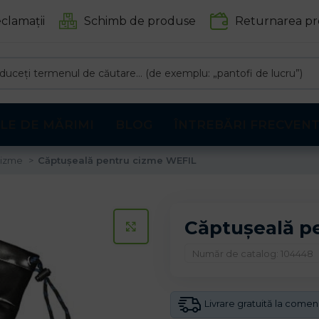
clamații
Schimb de produse
Returnarea pr
LE DE MĂRIMI
BLOG
ÎNTREBĂRI FRECVEN
 cizme
Căptușeală pentru cizme WEFIL
Căptușeală p
CLICK PENTRU A MARI
Număr de catalog: 104448
Livrare gratuită la come