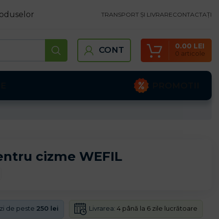
oduselor
TRANSPORT ȘI LIVRARE
CONTACTAȚI
0.00
LEI
CONT
0
articole
PROMOTII
TE
entru cizme WEFIL
Livrarea:
4 până la 6 zile lucrătoare
nzi de peste
250 lei