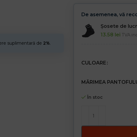
De asemenea, vă re
Șosete de lu
13.58
lei
TVA in
cere suplimentară de
2%
.
CULOARE
MĂRIMEA PANTOFUL
În stoc