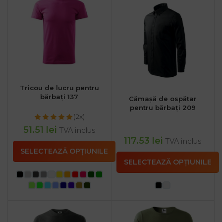
Tricou de lucru pentru
bărbați 137
Cămașă de ospătar
pentru bărbați 209
(2x)
51.51
lei
TVA inclus
117.53
lei
TVA inclus
SELECTEAZĂ OPȚIUNILE
SELECTEAZĂ OPȚIUNILE