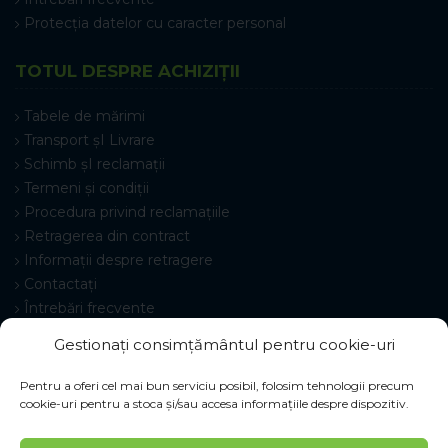
Protecția datelor cu caracter personal
TOTUL DESPRE ACHIZIȚII
Tabele de mărimi
Transport șI Livrare
Schimb șI reclamații
Termeni și condiții
Procedura privind reclamațiile
Retragerea din contract
Informații despre retragere
Contactați
Întrebări frecvente
Setări cookie-uri
Gestionați consimțământul pentru cookie-uri
Pentru a oferi cel mai bun serviciu posibil, folosim tehnologii precum
cookie-uri pentru a stoca și/sau accesa informațiile despre dispozitiv.