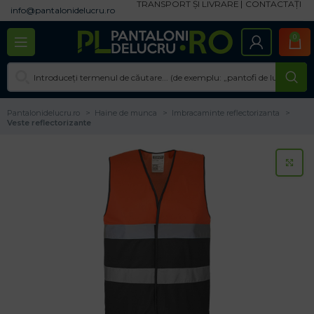
TRANSPORT ȘI LIVRARE
CONTACTAȚI
info@pantalonidelucru.ro
0
Pantalonidelucru.ro
Haine de munca
Imbracaminte reflectorizanta
Veste reflectorizante
CL