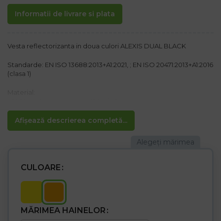
Informatii de livrare si plata
Vesta reflectorizanta in doua culori ALEXIS DUAL BLACK
Standarde: EN ISO 13688:2013+A1:2021, ; EN ISO 20471:2013+A1:2016
(clasa 1)
Material:
– 100% poliester greutate 120 g/m2
Caracteristici
Afișează descrierea completă...
– Vesta de avertizare cu doua dungi reflectorizante orizontale.
– Inchidere cu velcro
– Ideal pentru lucrătorii rutieri
– Garnitură neagră
CULOARE
MĂRIMEA HAINELOR