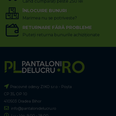
Când cumpărați peste 250 lei
ÎNLOCUIRE BUNURI
Marimea nu se potriveste?
RETURNARE FĂRĂ PROBLEME
Puteți returna bunurile achiziționate
Pracovné odevy ZIKO s.r.o - Poșta
CP 35, OP 10
410503 Oradea Bihor
info@pantalonidelucru.ro
Lu - Vin: 9:00 - 18:00