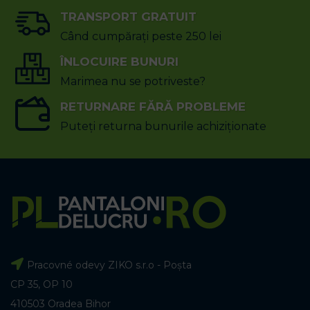
TRANSPORT GRATUIT
Când cumpărați peste 250 lei
ÎNLOCUIRE BUNURI
Marimea nu se potriveste?
RETURNARE FĂRĂ PROBLEME
Puteți returna bunurile achiziționate
Pracovné odevy ZIKO s.r.o - Poșta
CP 35, OP 10
410503 Oradea Bihor