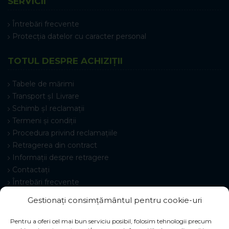
SERVICII
Întrebări frecvente
Protecția datelor cu caracter personal
TOTUL DESPRE ACHIZIȚII
Tabele de mărimi
Transport șI Livrare
Schimb șI reclamații
Termeni și condiții
Procedura privind reclamațiile
Retragerea din contract
Informații despre retragere
Contactați
Întrebări frecvente
Setări cookie-uri
Gestionați consimțământul pentru cookie-uri
Pentru a oferi cel mai bun serviciu posibil, folosim tehnologii precum