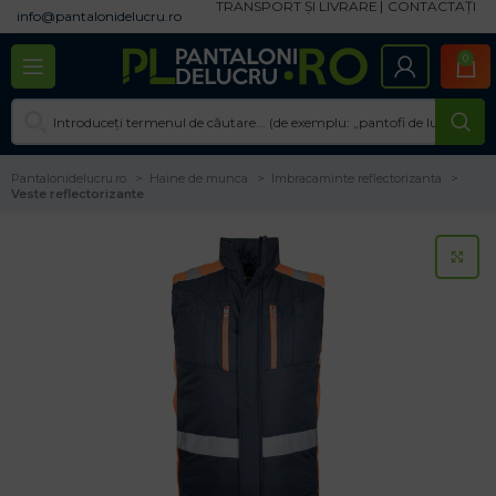
TRANSPORT ȘI LIVRARE
CONTACTAȚI
info@pantalonidelucru.ro
0
Pantalonidelucru.ro
Haine de munca
Imbracaminte reflectorizanta
Veste reflectorizante
CL