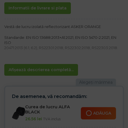
Informatii de livrare si plata
Vestă de lucru izolată reflectorizant ASKER ORANGE
Standarde: EN ISO 13688:2013+A1:2021, EN ISO 5470-2:2021, EN
ISO
20471:2013 (6.1, 6.2), RS22301:2018, RS22302:2018, RS22303:2018.
Material:
Material exterior 100% poliester, greutate 180 g/m², acoperit
Izolație 100% poliester, gramaj 280 g/m²
Afișează descrierea completă...
Captuseala 100% poliester, gramaj 60 g/m²
Caracteristici:
– Inchidere cu fermoar cu tiv suplimentar Velcro
– Guler stand
De asemenea, vă recomandăm:
– Patru buzunare la piept, dintre care doua cu fermoar
– Două buzunare în partea inferioară a vestei
Curea de lucru ALFA
– Buzunare suplimentare pentru accesorii
BLACK
ADĂUGA
– Există un buzunar în interior cu închidere cu velcro
26.56
lei
TVA inclus
– Dungile reflectorizante asigura o vizibilitate mai buna