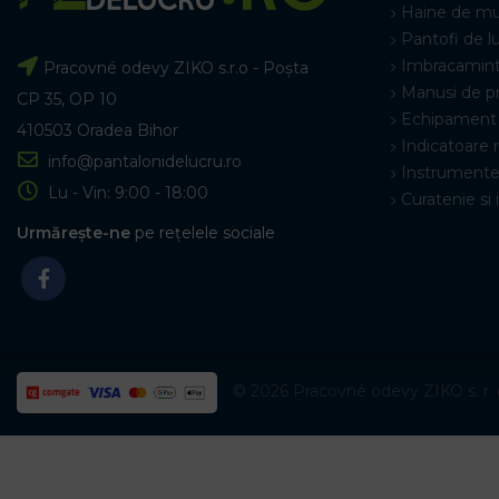
Haine de m
Pantofi de l
Imbracamint
Pracovné odevy ZIKO s.r.o - Poșta
Manusi de p
CP 35, OP 10
Echipament 
410503 Oradea Bihor
Indicatoare 
info@pantalonidelucru.ro
Instrumente
Lu - Vin: 9:00 - 18:00
Curatenie si 
Urmărește-ne
pe rețelele sociale
© 2026 Pracovné odevy ZIKO s. r. o