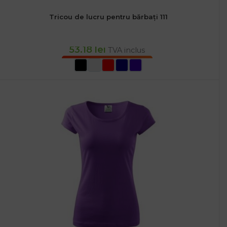
Tricou de lucru pentru bărbați 111
53.18
lei
TVA inclus
SELECTEAZĂ OPȚIUNILE