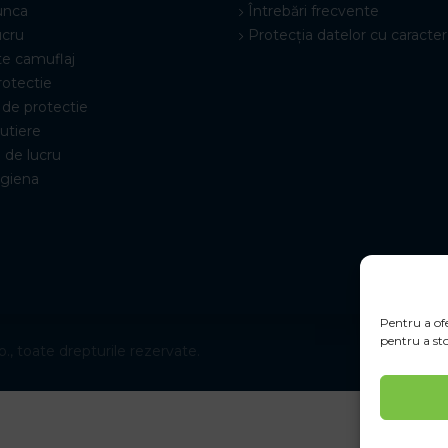
unca
Întrebări frecvente
ucru
Protecția datelor cu caracter
e camuflaj
rotectie
de protectie
rutiere
 de lucru
igiena
Pentru a ofe
pentru a sto
., toate drepturile rezervate.