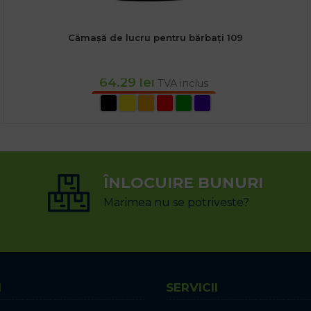
Cămașă de lucru pentru bărbați 109
64.29
lei
TVA inclus
SELECTEAZĂ OPȚIUNILE
ÎNLOCUIRE BUNURI
Marimea nu se potriveste?
I
SERVICII