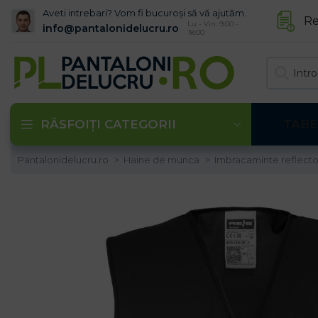
Aveti intrebari? Vom fi bucuroși să vă ajutăm.
Re
Lu - Vin: 9:00 -
info@pantalonidelucru.ro
18:00
RĂSFOIȚI CATEGORII
TABE
Pantalonidelucru.ro
Haine de munca
Imbracaminte reflecto