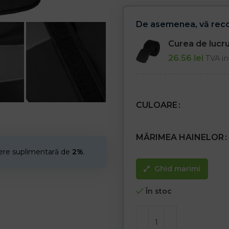
De asemenea, vă re
Curea de luc
26.56
lei
TVA in
CULOARE
MĂRIMEA HAINELOR
cere suplimentară de
2%
.
Ghid marimi
În stoc