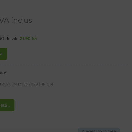
VA inclus
30 de zile
21.90
lei
ta
LACK
2021, EN 17353:2020 (TIP B3)
/m2
tă...
ngi reflectorizante orizontale.