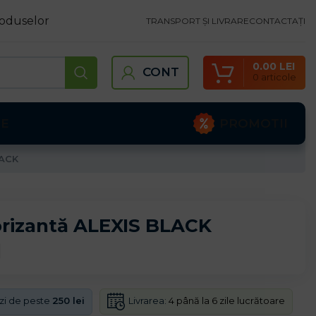
oduselor
TRANSPORT ȘI LIVRARE
CONTACTAȚI
0.00
LEI
CONT
0
articole
PROMOTII
TE
LACK
orizantă ALEXIS BLACK
Livrarea:
4 până la 6 zile lucrătoare
nzi de peste
250 lei