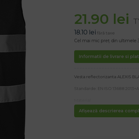
21.90
lei
T
18.10
lei
fără taxe
Cel mai mic preț din ultimele 
Informatii de livrare si pla
Vesta reflectorizanta ALEXIS B
Standarde: EN ISO 13688:2013+A1:
Material:
– 100% poliester greutate 120 g
Afișează descrierea comple
Caracteristici
– Vesta de avertizare cu doua du
– Inchidere cu velcro
– Ideal pentru lucrătorii rutieri