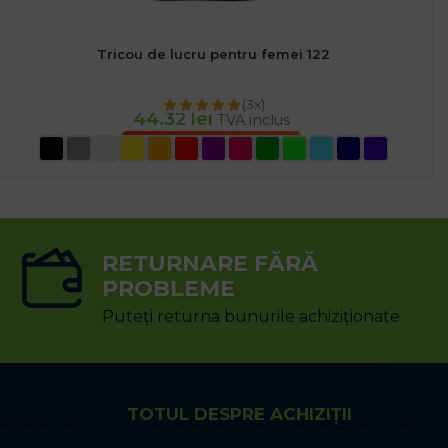
Tricou de lucru pentru femei 122
(3x)
44.32
lei
TVA inclus
SELECTEAZĂ OPȚIUNILE
RETURNARE FĂRĂ
PROBLEME
Puteți returna bunurile achiziționate
TOTUL DESPRE ACHIZIȚII