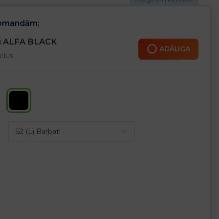
comandăm:
ru ALFA BLACK
ADĂUGA
clus