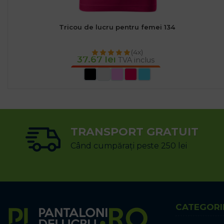
Tricou de lucru pentru femei 134
(4x)
37.67
lei
TVA inclus
SELECTEAZĂ OPȚIUNILE
TRANSPORT GRATUIT
Când cumpărați peste 250 lei
CATEGORI