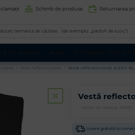
clamații
Schimb de produse
Returnarea pr
LE DE MĂRIMI
BLOG
ÎNTREBĂRI FRECVEN
rizanta
Veste reflectorizante
Vestă reflectorizantă ALEXIS B
Vestă reflect
CLICK PENTRU A MARI
Număr de catalog: 316590
Livrare gratuită la come