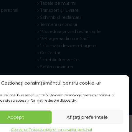
Tabele de mărimi
 personal
Transport șI Livrare
Schimb șI reclamații
Termeni și condiții
Procedura privind reclamațiile
Retragerea din contract
Informații despre retragere
Contactați
Întrebări frecvente
Setări cookie-uri
Gestionați consimțământul pentru cookie-uri
ri cel mai bun serviciu posibil, folosim tehnologii precum cookie-uri
ca și/sau accesa informațiile despre dispozitiv.
Accept
Afișați preferințele
Cookie-uri
Protecția datelor cu caracter personal