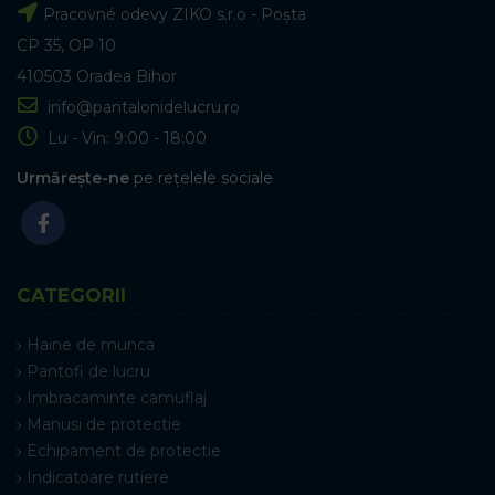
Pracovné odevy ZIKO s.r.o - Poșta
CP 35, OP 10
410503 Oradea Bihor
info@pantalonidelucru.ro
Lu - Vin: 9:00 - 18:00
Urmărește-ne
pe rețelele sociale
CATEGORII
Haine de munca
Pantofi de lucru
Imbracaminte camuflaj
Manusi de protectie
Echipament de protectie
Indicatoare rutiere