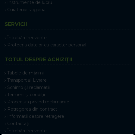
Instrumente de lucru
Curatenie si igiena
SERVICII
Întrebări frecvente
Protecția datelor cu caracter personal
TOTUL DESPRE ACHIZIȚII
Tabele de mărimi
Transport șI Livrare
Schimb șI reclamații
Termeni și condiții
Procedura privind reclamațiile
Retragerea din contract
Informații despre retragere
Contactați
Întrebări frecvente