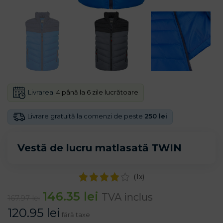
Livrarea:
4 până la 6 zile lucrătoare
Livrare gratuită la comenzi de peste
250 lei
Vestă de lucru matlasată TWIN
(
1
x)
146.35
lei
TVA inclus
167.97
lei
120.95
lei
fără taxe