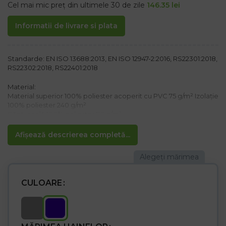
Cel mai mic preț din ultimele 30 de zile
146.35
lei
Informatii de livrare si plata
Standarde: EN ISO 13688:2013, EN ISO 12947-2:2016, RS22301:2018,
RS22302:2018, RS22401:2018
Material:
Material superior 100% poliester acoperit cu PVC 75 g/m² Izolație
100% poliester 240 g/m²
Căptușeală 100% poliester 110 g/m²
Proprietăți:
Afișează descrierea completă...
– Vestă izolată impermeabilă
– Închidere cu fermoar
– două buzunare laterale cu fermoar
– Buzunar interior
– Cusut fin cu dungi transversale care împiedică deplasarea
CULOARE
izolației
– datorită design modern, ideal nu numai pentru muncă, ci și
pentru sport