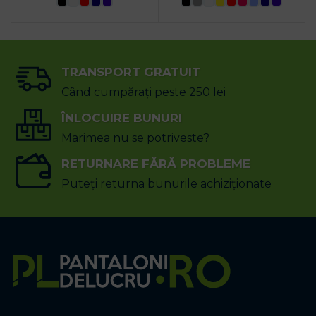
TRANSPORT GRATUIT
Când cumpărați peste 250 lei
ÎNLOCUIRE BUNURI
Marimea nu se potriveste?
RETURNARE FĂRĂ PROBLEME
Puteți returna bunurile achiziționate