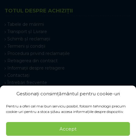
TOTUL DESPRE ACHIZIȚII
Tabele de mărimi
Transport șI Livrare
Schimb șI reclamații
Termeni și condiții
Procedura privind reclamațiile
Retragerea din contract
Informații despre retragere
Contactați
Întrebări frecvente
Setări cookie-uri
Gestionați consimțământul pentru cookie-uri
Pentru a oferi cel mai bun serviciu posibil, folosim tehnologii precum
cookie-uri pentru a stoca și/sau accesa informațiile despre dispozitiv.
© 2026 Pracovné odevy ZIKO s. r. o., toate drepturile
Accept
rezervate.