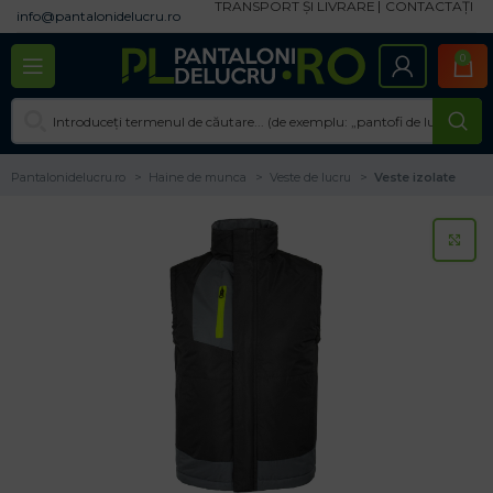
TRANSPORT ȘI LIVRARE
CONTACTAȚI
info@pantalonidelucru.ro
0
Pantalonidelucru.ro
Haine de munca
Veste de lucru
Veste izolate
CL