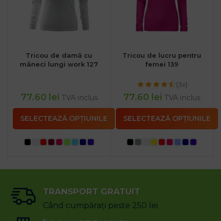
Tricou de damă cu
Tricou de lucru pentru
mâneci lungi work 127
femei 139
(3x)
77.60
lei
77.60
lei
TVA inclus
TVA inclus
SELECTEAZĂ OPȚIUNILE
SELECTEAZĂ OPȚIUNILE
TRANSPORT GRATUIT
Când cumpărați peste 250 lei