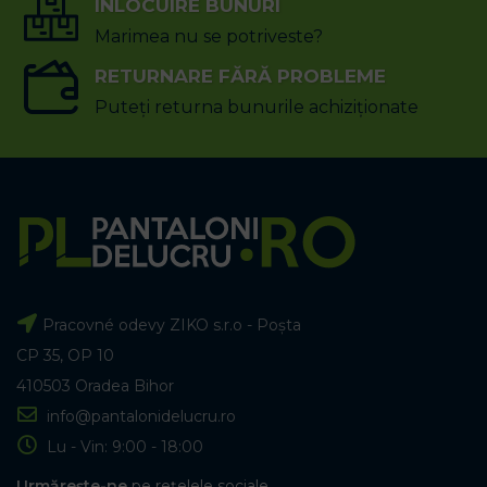
ÎNLOCUIRE BUNURI
Marimea nu se potriveste?
RETURNARE FĂRĂ PROBLEME
Puteți returna bunurile achiziționate
Pracovné odevy ZIKO s.r.o - Poșta
CP 35, OP 10
410503 Oradea Bihor
info@pantalonidelucru.ro
Lu - Vin: 9:00 - 18:00
Urmărește-ne
pe rețelele sociale