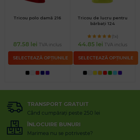
Tricou polo damă 216
Tricou de lucru pentru
bărbați 124
(1x)
87.58
lei
44.85
lei
TVA inclus
TVA inclus
SELECTEAZĂ OPȚIUNILE
SELECTEAZĂ OPȚIUNILE
TRANSPORT GRATUIT
Când cumpărați peste 250 lei
ÎNLOCUIRE BUNURI
Marimea nu se potriveste?