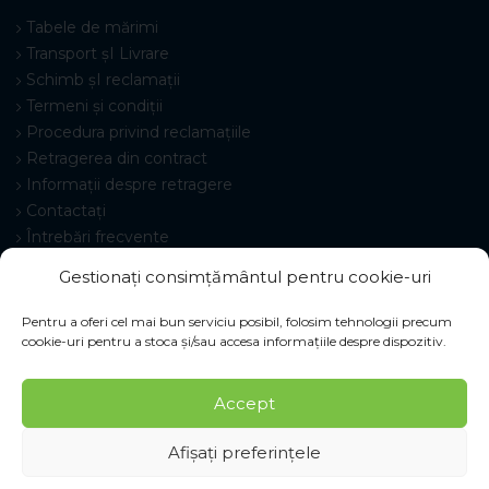
Tabele de mărimi
Transport șI Livrare
Schimb șI reclamații
Termeni și condiții
Procedura privind reclamațiile
Retragerea din contract
Informații despre retragere
Contactați
Întrebări frecvente
Setări cookie-uri
Gestionați consimțământul pentru cookie-uri
Pentru a oferi cel mai bun serviciu posibil, folosim tehnologii precum
cookie-uri pentru a stoca și/sau accesa informațiile despre dispozitiv.
© 2026 Pracovné odevy ZIKO s. r. o., toate drepturile
Accept
rezervate.
Afișați preferințele