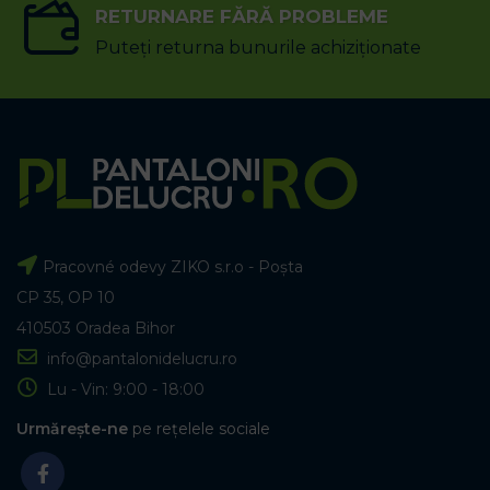
RETURNARE FĂRĂ PROBLEME
Puteți returna bunurile achiziționate
Pracovné odevy ZIKO s.r.o - Poșta
CP 35, OP 10
410503 Oradea Bihor
info@pantalonidelucru.ro
Lu - Vin: 9:00 - 18:00
Urmărește-ne
pe rețelele sociale