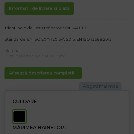
Informatii de livrare si plata
Tricou polo de lucru reflectorizant RAUTEX
Standarde: EN ISO 20471:2013/A1:2016, EN ISO 13688:2013
Material:
100% poliester reciclat 140 g/m²
Caracteristici:
– Închidere cu doi nasturi
Afișează descrierea completă...
– Guler rotund
– Fabricat din material funcțional și cu uscare rapidă – plasă
respirabilă
– Benzi reflectorizante segmentate pentru vizibilitate sporită
CULOARE
MĂRIMEA HAINELOR