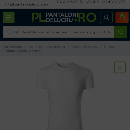
TRANSPORT ȘI LIVRARE
CONTACTAȚI
info@pantalonidelucru.ro
0
Pantalonidelucru.ro
Haine de munca
Tricouri si camasi
Tricouri
Tricouri pentru barbati
CL