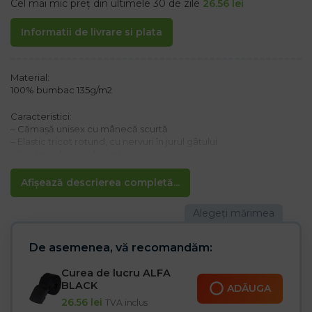
Cel mai mic preț din ultimele 30 de zile
26.56
lei
Informatii de livrare si plata
Material:
100% bumbac 135g/m2
Caracteristici:
– Cămașă unisex cu mânecă scurtă
– Elastic tricot rotund, cu nervuri în jurul gâtului
– Cusătură întărită la umăr
– Fără cusături laterale
– Potrivire clasică
Afișează descrierea completă...
De asemenea, vă recomandăm:
Curea de lucru ALFA
BLACK
ADĂUGA
26.56
lei
TVA inclus