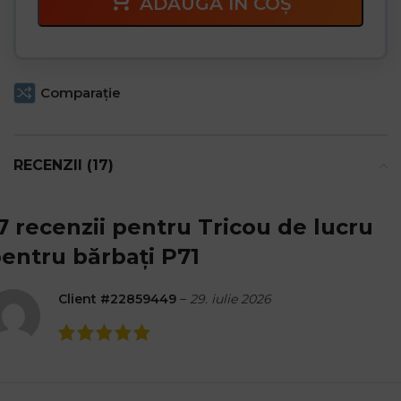
ADAUGĂ ÎN COȘ
Comparaţie
RECENZII (17)
7 recenzii pentru
Tricou de lucru
entru bărbați P71
Client #22859449
–
29. iulie 2026