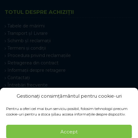
TOTUL DESPRE ACHIZIȚII
Tabele de mărimi
Transport șI Livrare
Schimb șI reclamații
Termeni și condiții
Procedura privind reclamațiile
Retragerea din contract
Informații despre retragere
Contactați
Întrebări frecvente
Setări cookie-uri
Gestionați consimțământul pentru cookie-uri
Pentru a oferi cel mai bun serviciu posibil, folosim tehnologii precum
cookie-uri pentru a stoca și/sau accesa informațiile despre dispozitiv.
© 2026 Pracovné odevy ZIKO s. r. o., toate drepturile
Accept
rezervate.