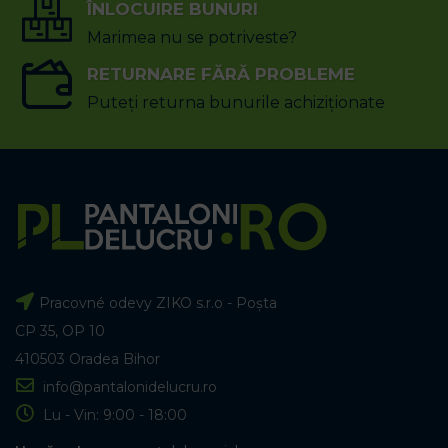
ÎNLOCUIRE BUNURI
Marimea nu se potriveste?
RETURNARE FĂRĂ PROBLEME
Puteți returna bunurile achiziționate
Pracovné odevy ZIKO s.r.o - Poșta
CP 35, OP 10
410503 Oradea Bihor
info@pantalonidelucru.ro
Lu - Vin: 9:00 - 18:00