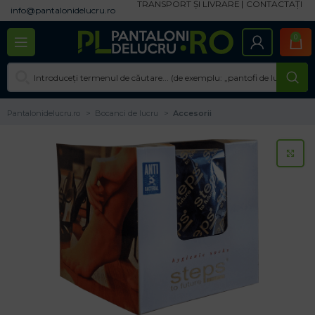
TRANSPORT ȘI LIVRARE
CONTACTAȚI
info@pantalonidelucru.ro
0
Pantalonidelucru.ro
Bocanci de lucru
Accesorii
CL