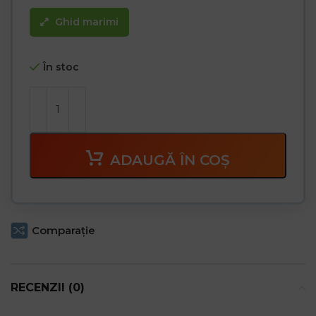
Ghid marimi
În stoc
ADAUGĂ ÎN COȘ
Comparaţie
RECENZII (0)