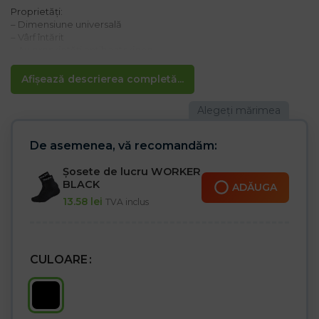
Proprietăți:
– Dimensiune universală
– Vârf întărit
– Au proprietăți antibacteriene
– Potrivit și pentru încercarea pantofilor
– Culoare neagră
Afișează descrierea completă...
– 120 bucăți la pachet
De asemenea, vă recomandăm:
Șosete de lucru WORKER
BLACK
ADĂUGA
13.58
lei
TVA inclus
CULOARE