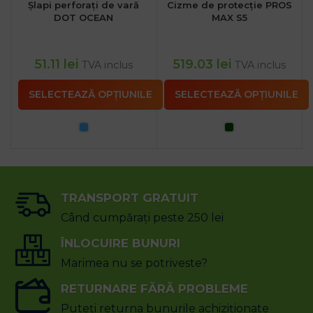
Șlapi perforați de vară
Cizme de protecție PROS
DOT OCEAN
MAX S5
51.11
lei
519.03
lei
TVA inclus
TVA inclus
SELECTEAZĂ OPȚIUNILE
SELECTEAZĂ OPȚIUNILE
TRANSPORT GRATUIT
Când cumpărați peste 250 lei
ÎNLOCUIRE BUNURI
Marimea nu se potriveste?
RETURNARE FĂRĂ PROBLEME
Puteți returna bunurile achiziționate