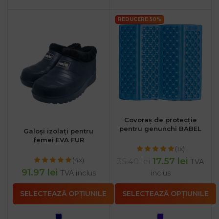
REDUCERE 50%
Covoraș de protecție
pentru genunchi BABEL
Galoși izolați pentru
femei EVA FUR
(1x)
(4x)
17.57
lei
35.40
lei
TVA
91.97
lei
TVA inclus
inclus
SELECTEAZĂ OPȚIUNILE
SELECTEAZĂ OPȚIUNILE