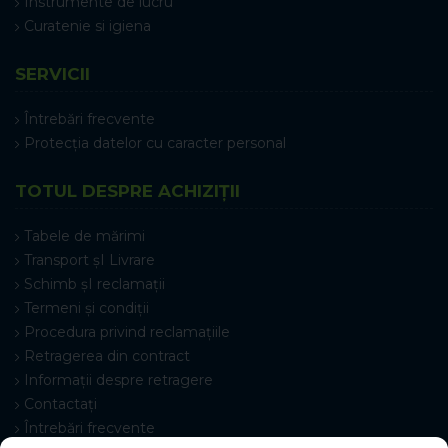
Instrumente de lucru
Curatenie si igiena
SERVICII
Întrebări frecvente
Protecția datelor cu caracter personal
TOTUL DESPRE ACHIZIȚII
Tabele de mărimi
Transport șI Livrare
Schimb șI reclamații
Termeni și condiții
Procedura privind reclamațiile
Retragerea din contract
Informații despre retragere
Contactați
Întrebări frecvente