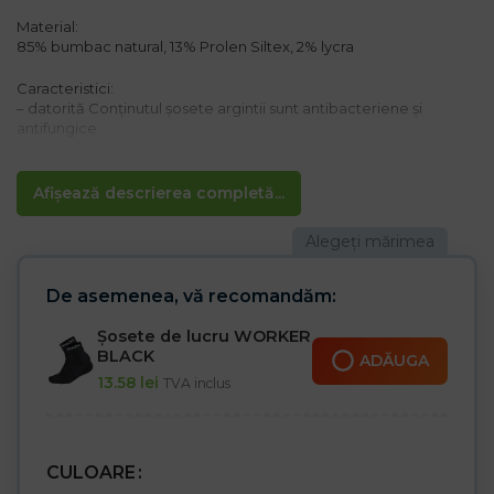
Material:
85% bumbac natural, 13% Prolen Siltex, 2% lycra
Caracteristici:
– datorită Conținutul șosete argintii sunt antibacteriene și
antifungice
– Previn formarea mirosurilor și asigură o igienă maximă
– Tivul dublu asigură confort
– Amortizarea picioarelor în încălțăminte (strat terry)
Afișează descrierea completă...
– Toc tip „Y” – tricotajele cu formă adecvată se adaptează
perfect piciorului și îl stabilizează
– Cusăturile plate previn abraziunile de la vârf, chiar și în condiții
extreme
– datorită designului, folosit și în industria medicală
De asemenea, vă recomandăm:
Mărimea 42 = 39 – 42
Șosete de lucru WORKER
Mărimea 46 = 43 – 46
BLACK
ADĂUGA
13.58
lei
TVA inclus
CULOARE