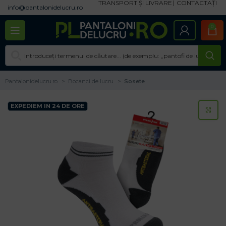
TRANSPORT ȘI LIVRARE
CONTACTAȚI
info@pantalonidelucru.ro
0
Pantalonidelucru.ro
Bocanci de lucru
Sosete
EXPEDIEM IN 24 DE ORE
CL