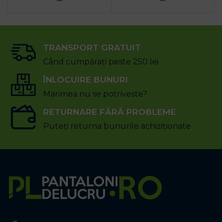
TRANSPORT GRATUIT
Când cumpărați peste 250 lei
ÎNLOCUIRE BUNURI
Marimea nu se potriveste?
RETURNARE FĂRĂ PROBLEME
Puteți returna bunurile achiziționate