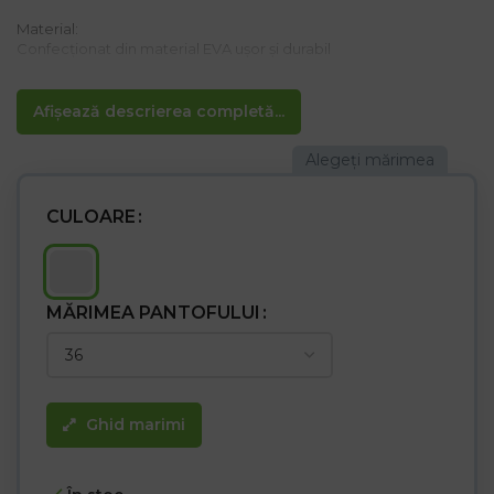
Material:
Confecționat din material EVA ușor și durabil
Caracteristici:
– Talpa turnată asigură confort la purtare și previne alunecarea
Afișează descrierea completă...
piciorului
– Potrivită pentru grădină
– Întreținere ușoară
CULOARE
MĂRIMEA PANTOFULUI
Ghid marimi