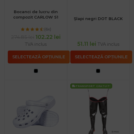
Bocanci de lucru din
compozit CARLOW S1
Șlapi negri DOT BLACK
(6x)
102.22
lei
274.85
lei
51.11
lei
TVA inclus
TVA inclus
SELECTEAZĂ OPȚIUNILE
SELECTEAZĂ OPȚIUNILE
TRANSPORT
GRATUIT!