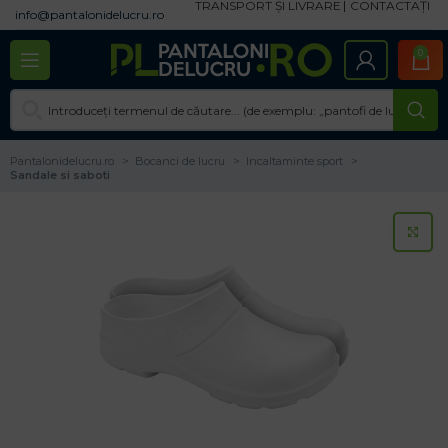
TRANSPORT ȘI LIVRARE
CONTACTAȚI
info@pantalonidelucru.ro
0
Pantalonidelucru.ro
Bocanci de lucru
Incaltaminte sport
Sandale si saboti
CL