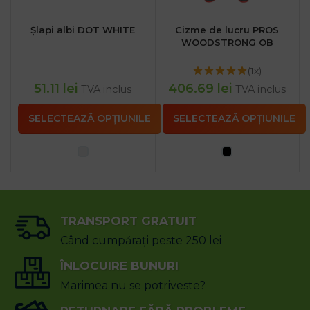
Șlapi albi DOT WHITE
Cizme de lucru PROS
WOODSTRONG OB
(1x)
51.11
lei
406.69
lei
TVA inclus
TVA inclus
SELECTEAZĂ OPȚIUNILE
SELECTEAZĂ OPȚIUNILE
TRANSPORT GRATUIT
Când cumpărați peste 250 lei
ÎNLOCUIRE BUNURI
Marimea nu se potriveste?