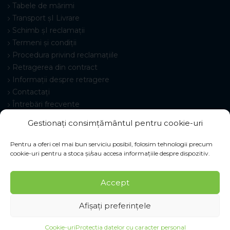
Tabele de mărimi
Transport șI Livrare
Schimb șI reclamații
Termeni și condiții
Procedura privind reclamațiile
Retragerea din contract
Informații despre retragere
Contactați
Întrebări frecvente
Setări cookie-uri
Gestionați consimțământul pentru cookie-uri
Pentru a oferi cel mai bun serviciu posibil, folosim tehnologii precum
cookie-uri pentru a stoca și/sau accesa informațiile despre dispozitiv.
© 2026 Pracovné odevy ZIKO s. r. o., toate drepturile
Accept
rezervate.
Afișați preferințele
Cookie-uri
Protecția datelor cu caracter personal