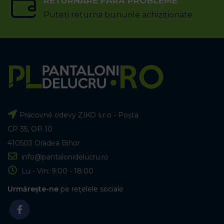
RETURNARE FĂRĂ PROBLEME
Puteți returna bunurile achiziționate
Pracovné odevy ZIKO s.r.o - Poșta
CP 35, OP 10
410503 Oradea Bihor
info@pantalonidelucru.ro
Lu - Vin: 9:00 - 18:00
Urmărește-ne
pe rețelele sociale