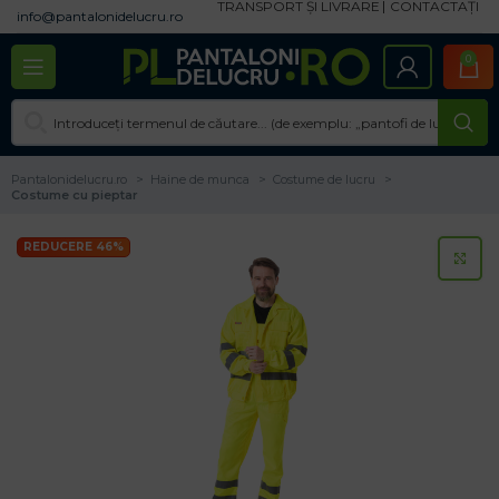
TRANSPORT ȘI LIVRARE
CONTACTAȚI
info@pantalonidelucru.ro
0
Pantalonidelucru.ro
Haine de munca
Costume de lucru
Costume cu pieptar
REDUCERE 46%
CL