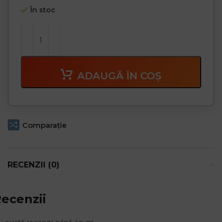
În stoc
ADAUGĂ ÎN COȘ
Comparaţie
RECENZII (0)
ecenzii