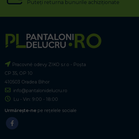
Puteți returna bunurile achiziționate
Pracovné odevy ZIKO s.r.o - Poșta
CP 35, OP 10
410503 Oradea Bihor
info@pantalonidelucru.ro
Lu - Vin: 9:00 - 18:00
Urmărește-ne
pe rețelele sociale