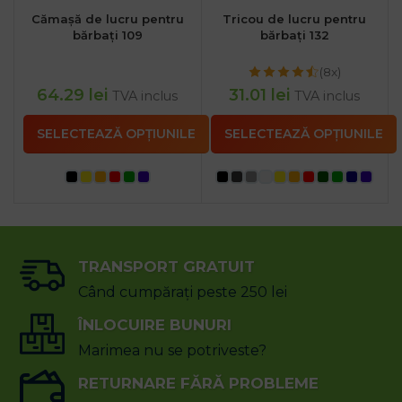
Cămașă de lucru pentru
Tricou de lucru pentru
bărbați 109
bărbați 132
(8x)
64.29
lei
31.01
lei
TVA inclus
TVA inclus
SELECTEAZĂ OPȚIUNILE
SELECTEAZĂ OPȚIUNILE
TRANSPORT GRATUIT
Când cumpărați peste 250 lei
ÎNLOCUIRE BUNURI
Marimea nu se potriveste?
RETURNARE FĂRĂ PROBLEME