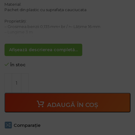
Material:
Pachet din plastic cu suprafața cauciucata
Proprietăți:
– Grosimea benzii 0,135 mm< br / >– Lățime 16 mm
– Lungime 3 m
– Bandă de măsurare
Afișează descrierea completă...
În stoc
ADAUGĂ ÎN COȘ
Comparaţie