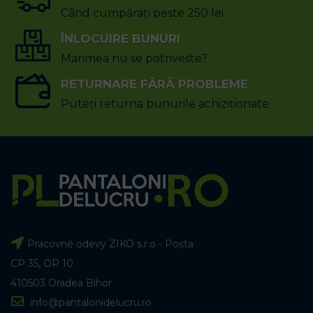
Când cumpărați peste 250 lei
ÎNLOCUIRE BUNURI
Marimea nu se potriveste?
RETURNARE FĂRĂ PROBLEME
Puteți returna bunurile achiziționate
Pracovné odevy ZIKO s.r.o - Poșta
CP 35, OP 10
410503 Oradea Bihor
info@pantalonidelucru.ro