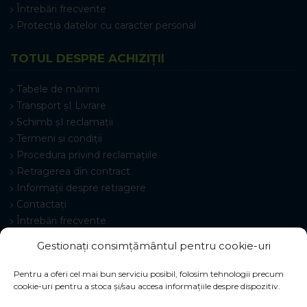
Întrebări frecvente
Protecția datelor cu caracter personal
TOTUL DESPRE ACHIZIȚII
Tabele de mărimi
Transport șI Livrare
Schimb șI reclamații
Termeni și condiții
Procedura privind reclamațiile
Retragerea din contract
Informații despre retragere
Contactați
Întrebări frecvente
Setări cookie-uri
Gestionați consimțământul pentru cookie-uri
Pentru a oferi cel mai bun serviciu posibil, folosim tehnologii precum
cookie-uri pentru a stoca și/sau accesa informațiile despre dispozitiv.