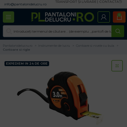
TRANSPORT ȘI LIVRARE
CONTACTAȚI
info@pantalonidelucru.ro
0
Pantalonidelucru.ro
Instrumente de lucru
Contoare si nivele cu bula
Contoare si rigle
EXPEDIEM IN 24 DE ORE
CL