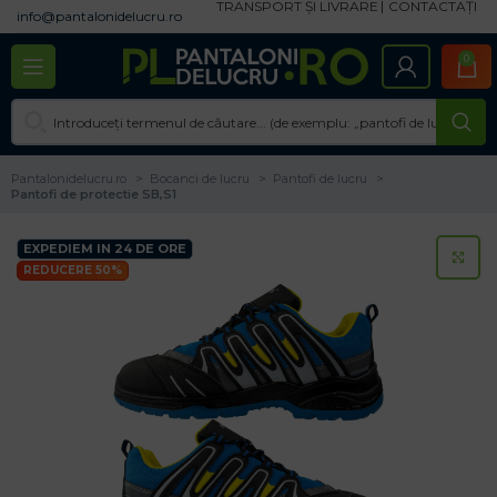
TRANSPORT ȘI LIVRARE
CONTACTAȚI
info@pantalonidelucru.ro
0
Pantalonidelucru.ro
Bocanci de lucru
Pantofi de lucru
Pantofi de protectie SB,S1
EXPEDIEM IN 24 DE ORE
CL
REDUCERE 50%