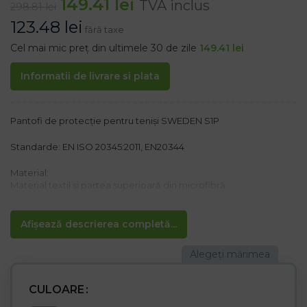
149.41
lei
TVA inclus
298.81
lei
123.48
lei
fără taxe
Cel mai mic preț din ultimele 30 de zile
149.41
lei
Informatii de livrare si plata
Pantofi de protecție pentru teniși SWEDEN S1P
Standarde: EN ISO 20345:2011, EN20344
Material:
Material textil și partea superioară din microfibră
Talpă dublă din poliuretan
Caracteristici:
Afișează descrierea completă...
– Talpă anti-alunecare
– Rezistentă la ulei
– Căptușeala Cambrelle absoarbe transpirația
– Absorbția șocurilor în călcâi
– Placă de oțel anti-înțepătură până la 1000N
CULOARE
– Vârful de oțel 200 J/15 kN