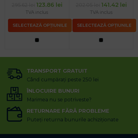
123.86
lei
141.42
lei
295.62
lei
202.05
lei
TVA inclus
TVA inclus
SELECTEAZĂ OPȚIUNILE
SELECTEAZĂ OPȚIUNILE
TRANSPORT GRATUIT
Când cumpărați peste 250 lei
ÎNLOCUIRE BUNURI
Marimea nu se potriveste?
RETURNARE FĂRĂ PROBLEME
Puteți returna bunurile achiziționate