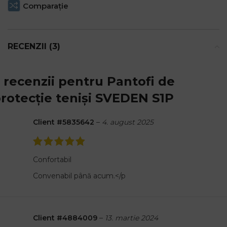
Comparaţie
RECENZII (3)
 recenzii pentru
Pantofi de
rotecție teniși SVEDEN S1P
Client #5835642
–
4. august 2025
Confortabil
Convenabil până acum.</p
Client #4884009
–
13. martie 2024