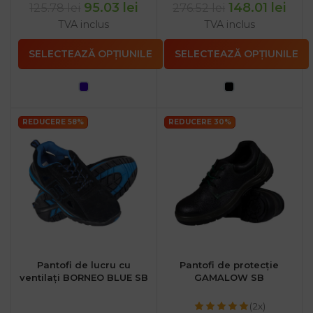
95.03
lei
148.01
lei
125.78
lei
276.52
lei
TVA inclus
TVA inclus
SELECTEAZĂ OPȚIUNILE
SELECTEAZĂ OPȚIUNILE
REDUCERE 58%
REDUCERE 30%
Pantofi de lucru cu
Pantofi de protecție
ventilați BORNEO BLUE SB
GAMALOW SB
(2x)