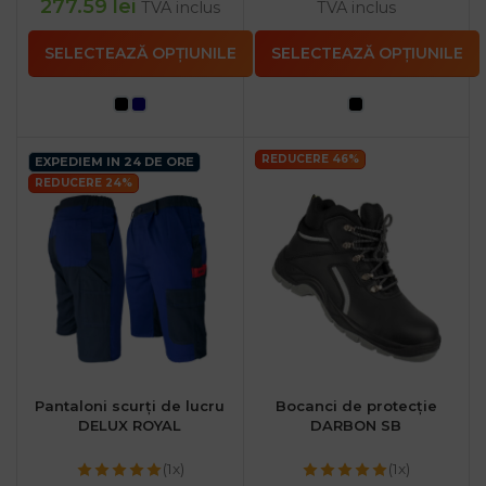
277.59
lei
TVA inclus
TVA inclus
SELECTEAZĂ OPȚIUNILE
SELECTEAZĂ OPȚIUNILE
REDUCERE 46%
EXPEDIEM IN 24 DE ORE
REDUCERE 24%
Pantaloni scurți de lucru
Bocanci de protecție
DELUX ROYAL
DARBON SB
(1x)
(1x)