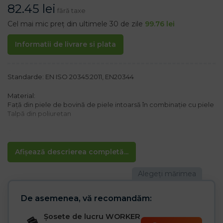
82.45
lei
fără taxe
Cel mai mic preț din ultimele 30 de zile
99.76
lei
Informatii de livrare si plata
Standarde: EN ISO 20345:2011, EN20344
Material:
Față din piele de bovină de piele intoarsă în combinație cu piele
Talpă din poliuretan
Caracteristici:
– talpă antiderapantă
– Rezistent la uleiuri și benzină
Afișează descrierea completă...
– Antistatic
– două densități de talpă din poliuretan asigură că talpa este mai
dură la exterior și mai moale la interior
– Absorbție de șoc în călcâi
– Căptușeală Cambrelle care absoarbe bine transpirația
De asemenea, vă recomandăm:
– Vârf de oțel 200 J / 15 kN
– Categoria S1 SRC
Șosete de lucru WORKER