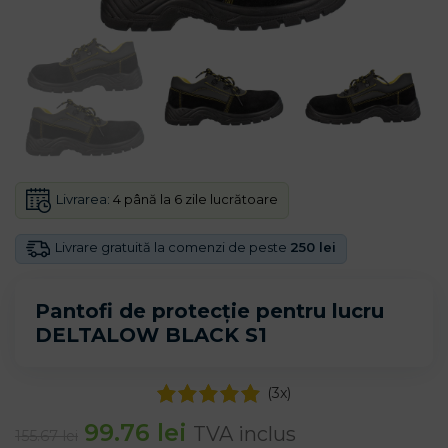
Livrarea:
4 până la 6 zile lucrătoare
Livrare gratuită la comenzi de peste
250 lei
Pantofi de protecție pentru lucru
DELTALOW BLACK S1
(
3
x)
99.76
lei
TVA inclus
155.67
lei