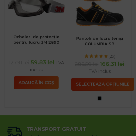
Ochelari de protecție
Pantofi de lucru teniși
pentru lucru 3M 2890
COLUMBIA SB
(2x)
59.83
lei
127.91
lei
TVA
166.31
lei
286.50
lei
inclus
TVA inclus
ADAUGĂ ÎN COȘ
SELECTEAZĂ OPȚIUNILE
TRANSPORT GRATUIT