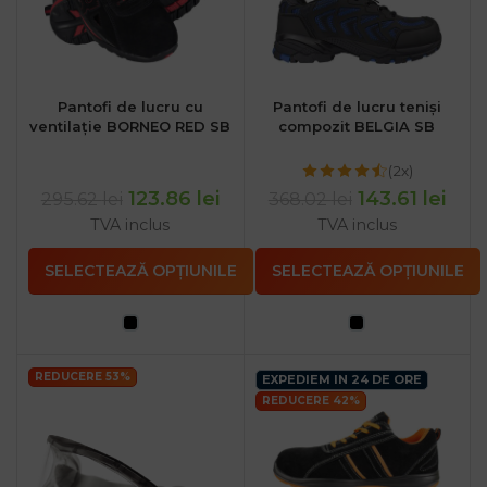
Pantofi de lucru cu
Pantofi de lucru teniși
ventilație BORNEO RED SB
compozit BELGIA SB
(2x)
123.86
lei
143.61
lei
295.62
lei
368.02
lei
TVA inclus
TVA inclus
SELECTEAZĂ OPȚIUNILE
SELECTEAZĂ OPȚIUNILE
REDUCERE 53%
EXPEDIEM IN 24 DE ORE
REDUCERE 42%