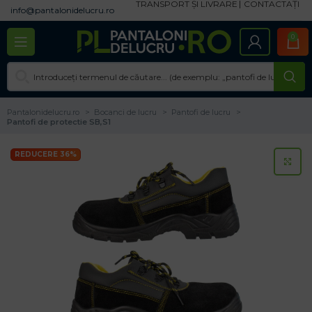
TRANSPORT ȘI LIVRARE
CONTACTAȚI
info@pantalonidelucru.ro
0
Pantalonidelucru.ro
Bocanci de lucru
Pantofi de lucru
Pantofi de protectie SB,S1
REDUCERE 36%
CL