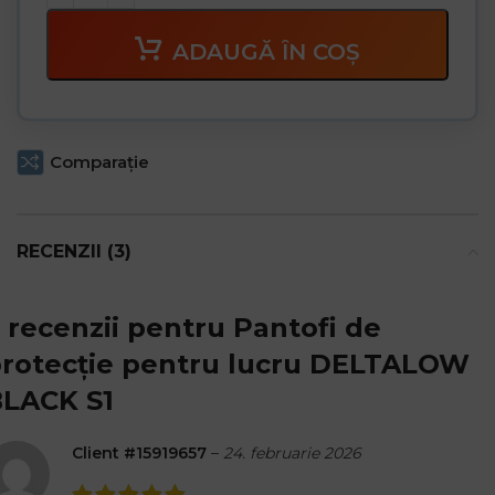
ADAUGĂ ÎN COȘ
Comparaţie
RECENZII (3)
 recenzii pentru
Pantofi de
rotecție pentru lucru DELTALOW
LACK S1
Client #15919657
–
24. februarie 2026