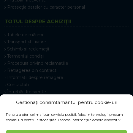
Protecția datelor cu caracter personal
TOTUL DESPRE ACHIZIȚII
Tabele de mărimi
Transport șI Livrare
Schimb șI reclamații
Termeni și condiții
Procedura privind reclamațiile
Retragerea din contract
Informații despre retragere
Contactați
Întrebări frecvente
Setări cookie-uri
Gestionați consimțământul pentru cookie-uri
Pentru a oferi cel mai bun serviciu posibil, folosim tehnologii precum
cookie-uri pentru a stoca și/sau accesa informațiile despre dispozitiv.