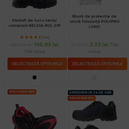
Bluză de protecție de
Pantofi de lucru teniși
unică folosință POLYPRO
compozit BELGIA ROL S1P
LONG
(4x)
196.99
lei
3.93
lei
492.34
lei
12.91
lei
TVA
TVA inclus
inclus
SELECTEAZĂ OPȚIUNILE
SELECTEAZĂ OPȚIUNILE
REDUCERE 58%
EXPEDIEM IN 24 DE ORE
REDUCERE 61%