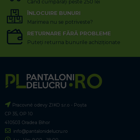
Când cumpărați peste 250 lei
ÎNLOCUIRE BUNURI
Marimea nu se potriveste?
RETURNARE FĂRĂ PROBLEME
Puteți returna bunurile achiziționate
Pracovné odevy ZIKO s.r.o - Poșta
CP 35, OP 10
410503 Oradea Bihor
info@pantalonidelucru.ro
Lu - Vin: 9:00 - 18:00