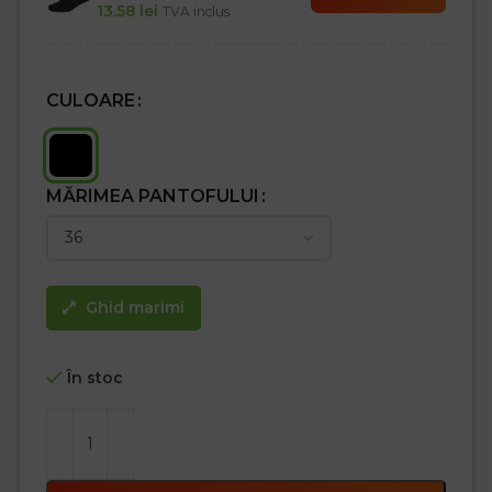
13.58
lei
TVA inclus
CULOARE
MĂRIMEA PANTOFULUI
Ghid marimi
În stoc