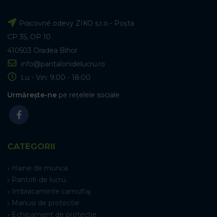
Pracovné odevy ZIKO s.r.o - Poșta
CP 35, OP 10
410503 Oradea Bihor
info@pantalonidelucru.ro
Lu - Vin: 9:00 - 18:00
Urmărește-ne
pe rețelele sociale
CATEGORII
Haine de munca
Pantofi de lucru
Imbracaminte camuflaj
Manusi de protectie
Echipament de protectie