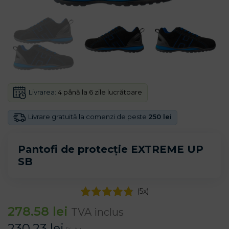
Livrarea:
4 până la 6 zile lucrătoare
Livrare gratuită la comenzi de peste
250 lei
Pantofi de protecție EXTREME UP
SB
(
5
x)
278.58
lei
TVA inclus
230.23
lei