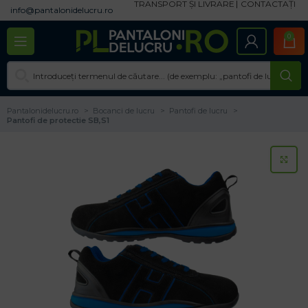
TRANSPORT ȘI LIVRARE
CONTACTAȚI
info@pantalonidelucru.ro
0
Pantalonidelucru.ro
Bocanci de lucru
Pantofi de lucru
Pantofi de protectie SB,S1
CL