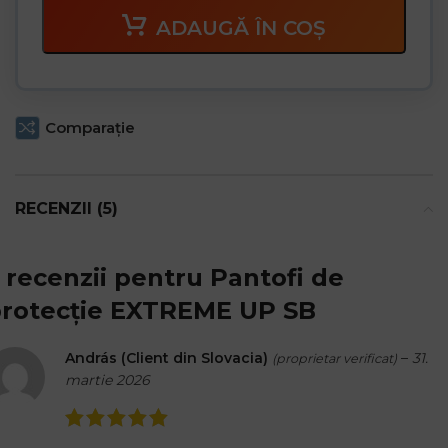
ADAUGĂ ÎN COȘ
Comparaţie
RECENZII (5)
 recenzii pentru
Pantofi de
rotecție EXTREME UP SB
András (Client din Slovacia)
–
31.
(proprietar verificat)
martie 2026