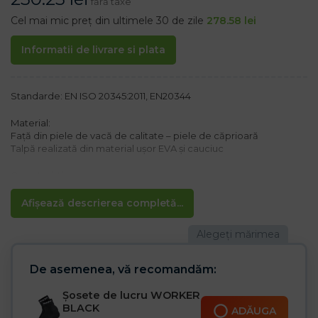
fără taxe
Cel mai mic preț din ultimele 30 de zile
278.58
lei
Informatii de livrare si plata
Standarde: EN ISO 20345:2011, EN20344
Material:
Față din piele de vacă de calitate – piele de căprioară
Talpă realizată din material ușor EVA și cauciuc
Caracteristici:
– Talpă anti-alunecare
– Rezistent la ulei și benzină
Afișează descrierea completă...
– Antistatic
– Absorbție de șoc în toc
– Vârf de oțel 200 J / 15 kN
– Categoria SB SRA
De asemenea, vă recomandăm:
Șosete de lucru WORKER
BLACK
ADĂUGA