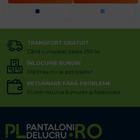
TRANSPORT GRATUIT
Când cumpărați peste 250 lei
ÎNLOCUIRE BUNURI
Marimea nu se potriveste?
RETURNARE FĂRĂ PROBLEME
Puteți returna bunurile achiziționate