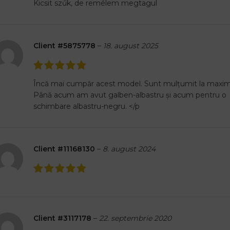
Kicsit szűk, de remélem megtagul
Client #5875778
–
18. august 2025
Încă mai cumpăr acest model. Sunt mulțumit la maxim
Până acum am avut galben-albastru și acum pentru o
schimbare albastru-negru. </p
Client #11168130
–
8. august 2024
Client #3117178
–
22. septembrie 2020