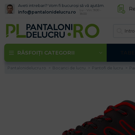
Aveti intrebari? Vom fi bucuroși să vă ajutăm.
Re
Lu - Vin: 9:00 -
info@pantalonidelucru.ro
18:00
RĂSFOIȚI CATEGORII
TABE
Pantalonidelucru.ro
Bocanci de lucru
Pantofi de lucru
Pa