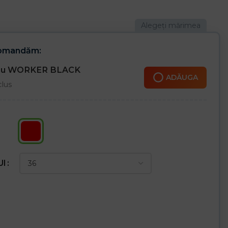
comandăm:
cru WORKER BLACK
ADĂUGA
clus
UI