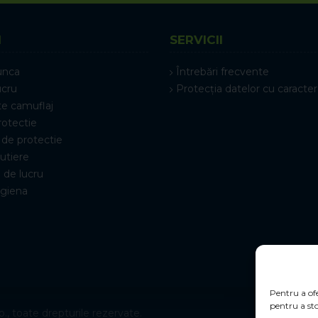
I
SERVICII
unca
Întrebări frecvente
ucru
Protecția datelor cu caracter
e camuflaj
rotectie
de protectie
rutiere
 de lucru
igiena
Pentru a ofe
pentru a sto
., toate drepturile rezervate.