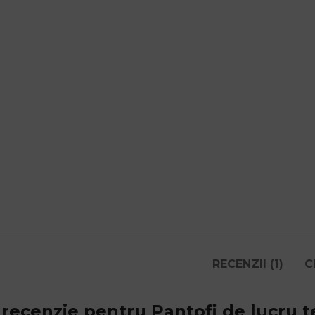
RECENZII (1)
C
 recenzie pentru
Pantofi de lucru 