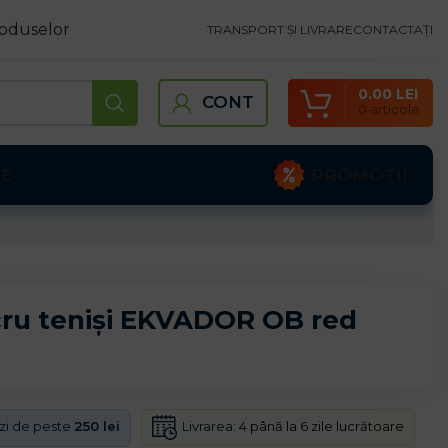
oduselor
TRANSPORT ȘI LIVRARE
CONTACTAȚI
0.00
LEI
CONT
0
articole
PROMOTII
TE
cru teniși EKVADOR OB red
Livrarea:
4 până la 6 zile lucrătoare
nzi de peste
250 lei