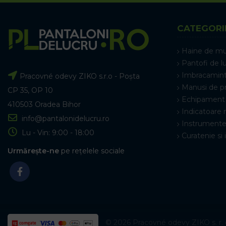
CATEGORI
Haine de m
Pantofi de l
Imbracamint
Pracovné odevy ZIKO s.r.o - Poșta
Manusi de p
CP 35, OP 10
Echipament 
410503 Oradea Bihor
Indicatoare 
info@pantalonidelucru.ro
Instrumente
Lu - Vin: 9:00 - 18:00
Curatenie si 
Urmărește-ne
pe rețelele sociale
© 2026 Pracovné odevy ZIKO s. r. o