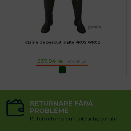
Cizme de pescuit înalte PROS WR02
337.94
lei
TVA inclus
SELECTEAZĂ OPȚIUNILE
RETURNARE FĂRĂ
PROBLEME
Puteți returna bunurile achiziționate