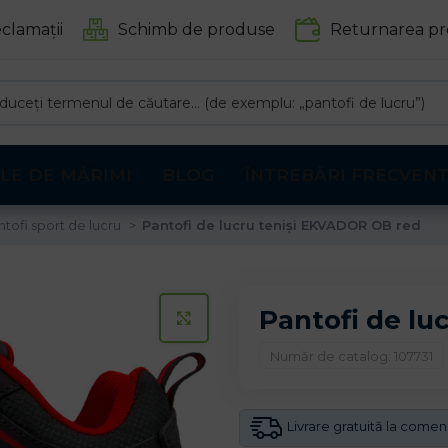
clamații
Schimb de produse
Returnarea pr
LE DE MĂRIMI
BLOG
ÎNTREBĂRI FRECVEN
ntofi sport de lucru
Pantofi de lucru teniși EKVADOR OB red
Pantofi de lu
CLICK PENTRU A MARI
Număr de catalog: 107731
Livrare gratuită la come