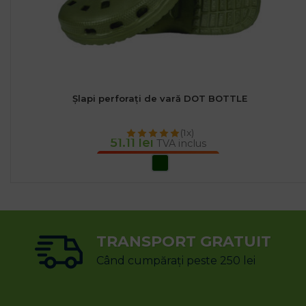
Șlapi perforați de vară DOT BOTTLE
(1x)
51.11
lei
TVA inclus
SELECTEAZĂ OPȚIUNILE
TRANSPORT GRATUIT
Când cumpărați peste 250 lei