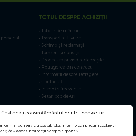
TOTUL DESPRE ACHIZIȚII
Tabele de mărimi
 personal
Transport șI Livrare
Schimb șI reclamații
Termeni și condiții
Procedura privind reclamațiile
Retragerea din contract
Informații despre retragere
Contactați
Întrebări frecvente
Setări cookie-uri
Gestionați consimțământul pentru cookie-uri
ri cel mai bun serviciu posibil, folosim tehnologii precum cookie-uri
ca și/sau accesa informațiile despre dispozitiv.