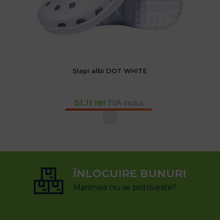
Șlapi albi DOT WHITE
51.11
lei
TVA inclus
SELECTEAZĂ OPȚIUNILE
ÎNLOCUIRE BUNURI
Marimea nu se potriveste?