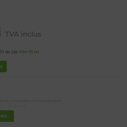
i
TVA inclus
30 de zile
300.75
lei
ta
e în combinație cu material textil
ușor și cauciuc
tă...