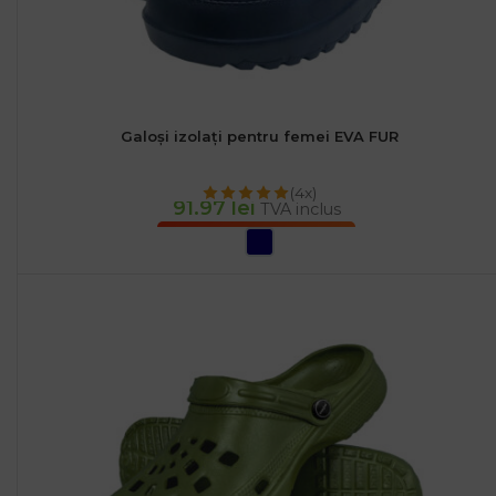
Galoși izolați pentru femei EVA FUR
(4x)
91.97
lei
TVA inclus
SELECTEAZĂ OPȚIUNILE