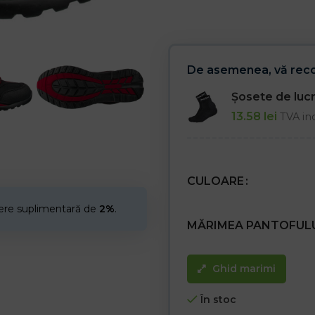
– Perforată
– Categoria OB FO SRA
De asemenea, vă re
Șosete de lu
13.58
lei
TVA in
CULOARE
cere suplimentară de
2%
.
MĂRIMEA PANTOFUL
Ghid marimi
În stoc