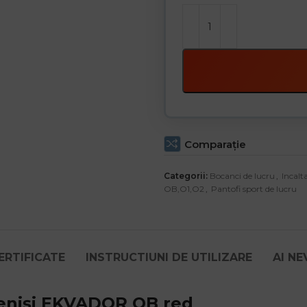
Comparaţie
Categorii:
Bocanci de lucru
,
Incalt
OB,O1,O2
,
Pantofi sport de lucru
ERTIFICATE
INSTRUCTIUNI DE UTILIZARE
AI NE
teniși EKVADOR OB red