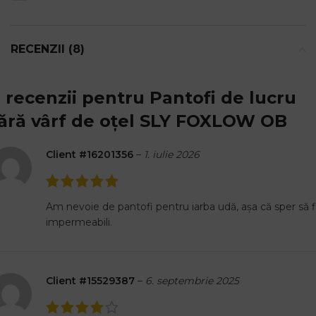
RECENZII (8)
 recenzii pentru
Pantofi de lucru
ără vârf de oțel SLY FOXLOW OB
Client #16201356
–
1. iulie 2026
Am nevoie de pantofi pentru iarba udă, așa că sper să f
impermeabili.
Client #15529387
–
6. septembrie 2025