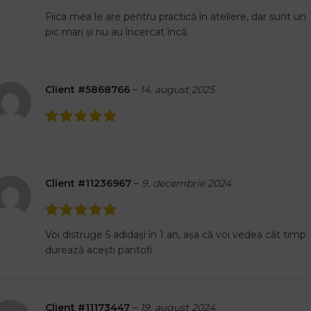
Fiica mea le are pentru practică în ateliere, dar sunt un
pic mari și nu au încercat încă.
Client #5868766
–
14. august 2025
Client #11236967
–
9. decembrie 2024
Voi distruge 5 adidași în 1 an, așa că voi vedea cât timp
durează acești pantofi
Client #11173447
–
19. august 2024