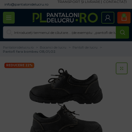
TRANSPORT ȘI LIVRARE
CONTACTAȚI
info@pantalonidelucru.ro
0
Pantalonidelucru.ro
Bocanci de lucru
Pantofi de lucru
Pantofi fara bombeu OB,O1,O2
REDUCERE 22%
CL