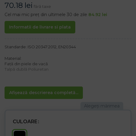
70.18
lei
fără taxe
Cel mai mic preț din ultimele 30 de zile
84.92
lei
Informatii de livrare si plata
Standarde: ISO 20347:2012, EN20344
Material:
Față din piele de vacă
Talpă dublă Poliuretan
p>
Proprietăți:
Afișează descrierea completă...
– talpă antiderapantă
– Rezistent la ulei
– Categoria OB FO SRC
CULOARE