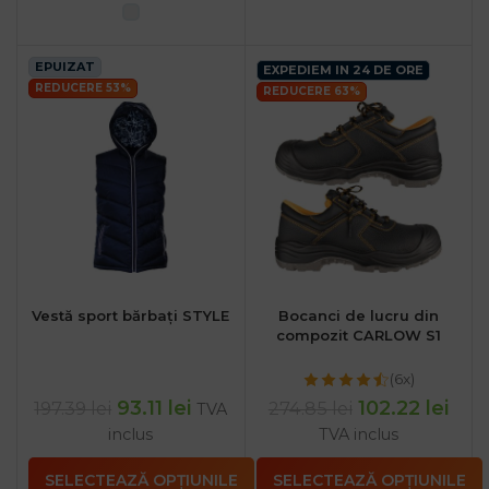
EPUIZAT
EXPEDIEM IN 24 DE ORE
REDUCERE 53%
REDUCERE 63%
Vestă sport bărbați STYLE
Bocanci de lucru din
compozit CARLOW S1
(6x)
93.11
lei
102.22
lei
197.39
lei
274.85
lei
TVA
inclus
TVA inclus
SELECTEAZĂ OPȚIUNILE
SELECTEAZĂ OPȚIUNILE