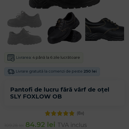
Livrarea:
4 până la 6 zile lucrătoare
Livrare gratuită la comenzi de peste
250 lei
Pantofi de lucru fără vârf de oțel
SLY FOXLOW OB
(
8
x)
84.92
lei
TVA inclus
109.28
lei