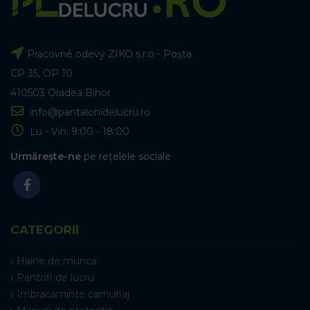
Pracovné odevy ZIKO s.r.o - Poșta
CP 35, OP 10
410503 Oradea Bihor
info@pantalonidelucru.ro
Lu - Vin: 9:00 - 18:00
Urmărește-ne
pe rețelele sociale
CATEGORII
Haine de munca
Pantofi de lucru
Imbracaminte camuflaj