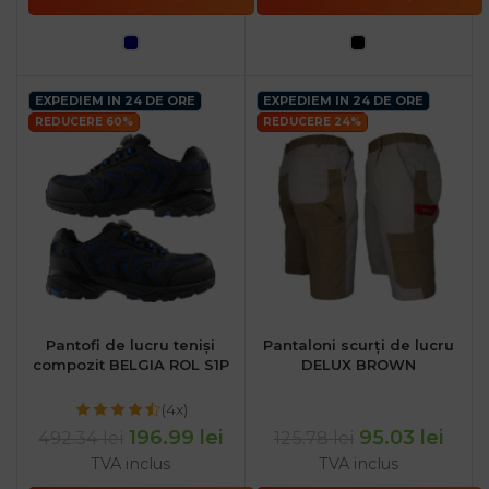
EXPEDIEM IN 24 DE ORE
EXPEDIEM IN 24 DE ORE
REDUCERE 60%
REDUCERE 24%
Pantofi de lucru teniși
Pantaloni scurți de lucru
compozit BELGIA ROL S1P
DELUX BROWN
(4x)
196.99
lei
95.03
lei
492.34
lei
125.78
lei
TVA inclus
TVA inclus