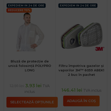
EXPEDIEM IN 24 DE ORE
EXPEDIEM IN 24 DE ORE
REDUCERE 70%
Bluză de protecție de
unică folosință POLYPRO
Filtru împotriva gazelor și
LONG
vaporilor 3M™ 6059 ABEK1
2 buc în pachet
3.93
lei
12.91
lei
TVA
146.41
lei
TVA inclus
inclus
ADAUGĂ ÎN COȘ
SELECTEAZĂ OPȚIUNILE