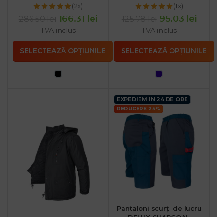
(2x)
(1x)
166.31
lei
95.03
lei
286.50
lei
125.78
lei
TVA inclus
TVA inclus
SELECTEAZĂ OPȚIUNILE
SELECTEAZĂ OPȚIUNILE
EXPEDIEM IN 24 DE ORE
REDUCERE 24%
Pantaloni scurți de lucru
DELUX CHARCOAL