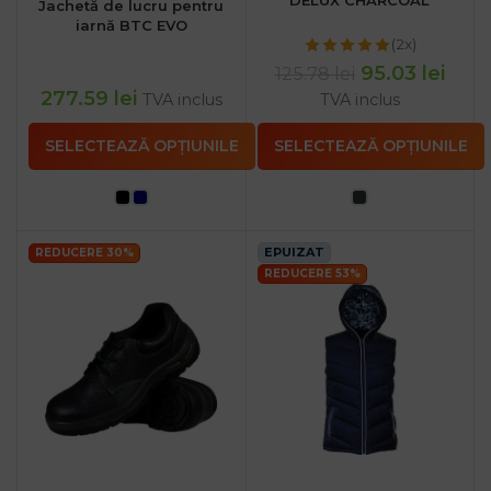
Jachetă de lucru pentru
iarnă BTC EVO
(2x)
95.03
lei
125.78
lei
277.59
lei
TVA inclus
TVA inclus
SELECTEAZĂ OPȚIUNILE
SELECTEAZĂ OPȚIUNILE
EPUIZAT
REDUCERE 30%
REDUCERE 53%