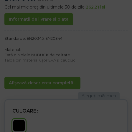
Cel mai mic preț din ultimele 30 de zile
262.21
lei
Informatii de livrare si plata
Standarde: EN20345, EN20344
Material:
Față din piele NUBUCK de calitate
Talpă din material ușor EVA și cauciuc
p>
Caracteristici:
Afișează descrierea completă...
– Talpă anti-alunecare, rezistentă la ulei
– Vârf din oțel 200 J/15 kN
– Categoria SB SRA
CULOARE