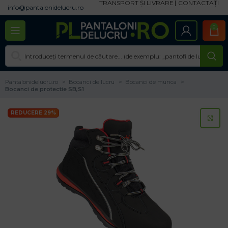
TRANSPORT ȘI LIVRARE
CONTACTAȚI
info@pantalonidelucru.ro
0
Pantalonidelucru.ro
Bocanci de lucru
Bocanci de munca
Bocanci de protectie SB,S1
REDUCERE 29%
CL