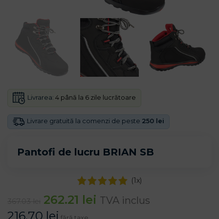
Livrarea:
4 până la 6 zile lucrătoare
Livrare gratuită la comenzi de peste
250 lei
Pantofi de lucru BRIAN SB
(
1
x)
262.21
lei
TVA inclus
367.03
lei
216.70
lei
fără taxe