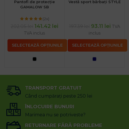
Pantofi de protecție
Vestă sport bărbați STYLE
GAMALOW SB
(2x)
141.42
lei
93.11
lei
202.05
lei
197.39
lei
TVA
TVA inclus
inclus
SELECTEAZĂ OPȚIUNILE
SELECTEAZĂ OPȚIUNILE
TRANSPORT GRATUIT
Când cumpărați peste 250 lei
ÎNLOCUIRE BUNURI
Marimea nu se potriveste?
RETURNARE FĂRĂ PROBLEME