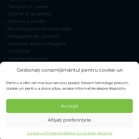
Transport șI Livrare
Schimb șI reclamații
Termeni și condiții
Procedura privind reclamațiile
Retragerea din contract
Informații despre retragere
Contactați
Întrebări frecvente
Setări cookie-uri
Gestionați consimțământul pentru cookie-uri
Pentru a oferi cel mai bun serviciu posibil, folosim tehnologii precum
cookie-uri pentru a stoca și/sau accesa informațiile despre dispozitiv.
© 2026 Pracovné odevy ZIKO s. r. o., toate drepturile
Accept
rezervate.
Afișați preferințele
Cookie-uri
Protecția datelor cu caracter personal