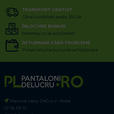
TRANSPORT GRATUIT
Când cumpărați peste 250 lei
ÎNLOCUIRE BUNURI
Marimea nu se potriveste?
RETURNARE FĂRĂ PROBLEME
Puteți returna bunurile achiziționate
Pracovné odevy ZIKO s.r.o - Poșta
CP 35, OP 10