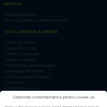
SERVICII
Întrebări frecvente
Protecția datelor cu caracter personal
TOTUL DESPRE ACHIZIȚII
Tabele de mărimi
Transport șI Livrare
Schimb șI reclamații
Termeni și condiții
Procedura privind reclamațiile
Retragerea din contract
Informații despre retragere
Contactați
Întrebări frecvente
Setări cookie-uri
Gestionați consimțământul pentru cookie-uri
Pentru a oferi cel mai bun serviciu posibil, folosim tehnologii precum