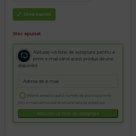
Ghid marimi
Stoc epuizat
Alăturați-vă listei de așteptare pentru a
primi e-mail când acest produs devine
disponibil
Enter
your
email
Bifând această casetă, sunteți de acord să primiți
address
prin e-mail comunicările privind lista de așteptare
to
join
Alăturați-vă listei de așteptare
the
waitlist
for