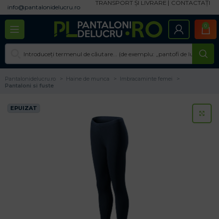
TRANSPORT ȘI LIVRARE
CONTACTAȚI
info@pantalonidelucru.ro
0
Pantalonidelucru.ro
Haine de munca
Imbracaminte femei
Pantaloni si fuste
EPUIZAT
CL