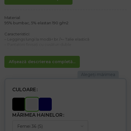
Material:
95% bumbac, 5% elastan 190 g/m2
Caracteristici:
– Leggings lungi la modă< br />– Talie elastică
– Pantaloni finisați cu cusături duble
– Fără cusături laterale
– Potrivit pentru sport și agrement
Afișează descrierea completă...
CULOARE
MĂRIMEA HAINELOR