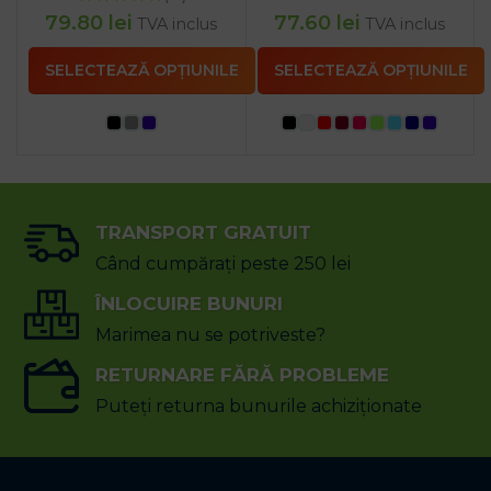
79.80
lei
77.60
lei
TVA inclus
TVA inclus
SELECTEAZĂ OPȚIUNILE
SELECTEAZĂ OPȚIUNILE
TRANSPORT GRATUIT
Când cumpărați peste 250 lei
ÎNLOCUIRE BUNURI
Marimea nu se potriveste?
RETURNARE FĂRĂ PROBLEME
Puteți returna bunurile achiziționate