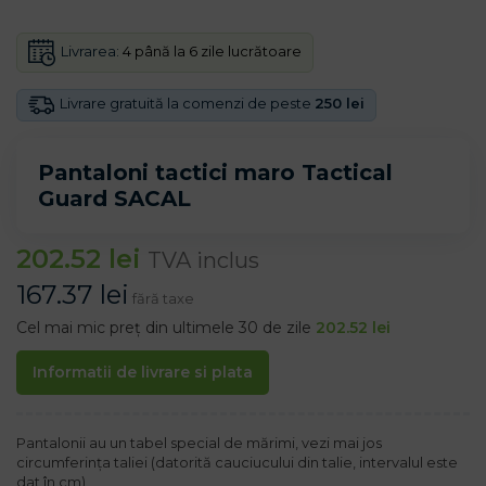
Livrarea:
4 până la 6 zile lucrătoare
Livrare gratuită la comenzi de peste
250 lei
Pantaloni tactici maro Tactical
Guard SACAL
202.52
lei
TVA inclus
167.37
lei
fără taxe
Cel mai mic preț din ultimele 30 de zile
202.52
lei
Informatii de livrare si plata
Pantalonii au un tabel special de mărimi, vezi mai jos
circumferința taliei (datorită cauciucului din talie, intervalul este
dat în cm)