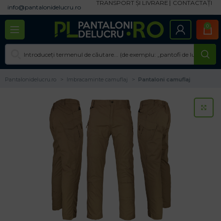
TRANSPORT ȘI LIVRARE
CONTACTAȚI
info@pantalonidelucru.ro
0
Pantalonidelucru.ro
Imbracaminte camuflaj
Pantaloni camuflaj
CL