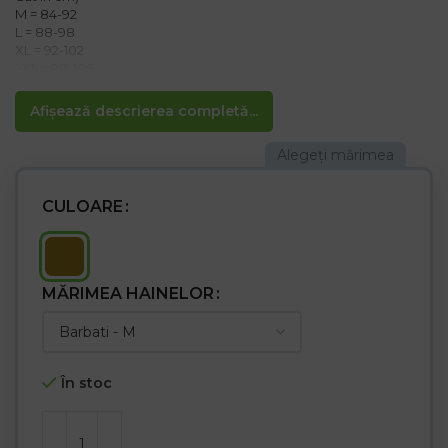
M = 84-92
L = 88-98
XL = 92-102
2XL = 98-106
3XL = 104-112
Afișează descrierea completă...
Standarde: EN ISO 13688:2013 , EN ISO 12947-2:2016,
RS22301:2018, RS22302:2018
Material:
65% poliester, 35% bumbac 210 – 220 g/m²< /p>
CULOARE
Proprietăți :
– Închidere cu nasturi și fermoar
– Bandă elastică la spate pentru o potrivire mai bună, crește
libertatea de mișcare
MĂRIMEA HAINELOR
– două buzunare la spate și un buzunar pentru instrumente
– două buzunare frontale
– două buzunare la pantaloni cu fermoar și două cu închidere cu
velcro
– Întărirea la genunchi mărește rezistența pantalonilor la
În stoc
abraziune
– Potrivit pentru pasionații de militari, motocicliști, drumeții, fani
de paintball