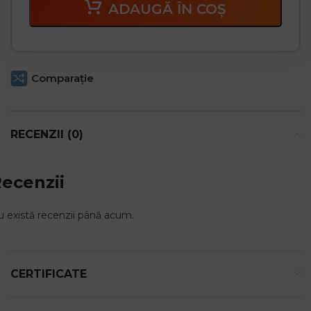
ADAUGĂ ÎN COȘ
Comparaţie
RECENZII (0)
ecenzii
 există recenzii până acum.
CERTIFICATE