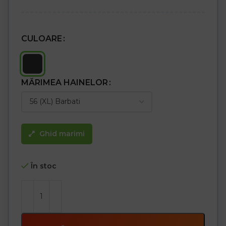
pantalonilor
– două buzunare cu velcro la spate și două buzunare laterale
duble, inclusiv un buzunar pentru telefon
– Un buzunar cu velcro pentru picior cu buzunare suplimentare
pentru accesorii și un buzunar lateral lung
CULOARE
– Bucle pentru atașarea altor accesorii
– Talie elastică în spate pentru o potrivire mai bună, crește
libertatea de mișcare
– Rezistență ridicată la abraziune datorită întăriturii de pe
MĂRIMEA HAINELOR
buzunare
– Testat pentru substanțe nocive în conformitate cu OEKO-TEX®
Standard 100
Ghid marimi
În stoc