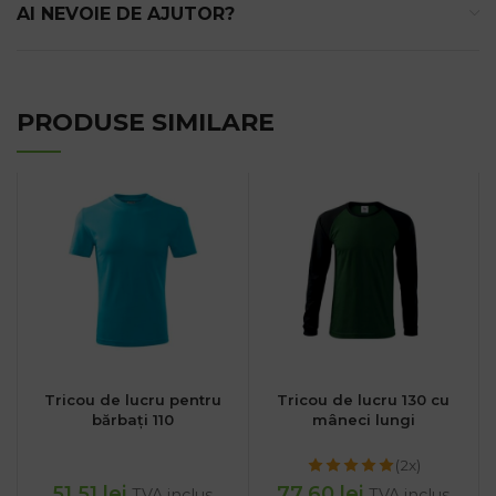
AI NEVOIE DE AJUTOR?
PRODUSE SIMILARE
Tricou de lucru pentru
Tricou de lucru 130 cu
bărbați 110
mâneci lungi
(2x)
51.51
lei
77.60
lei
TVA inclus
TVA inclus