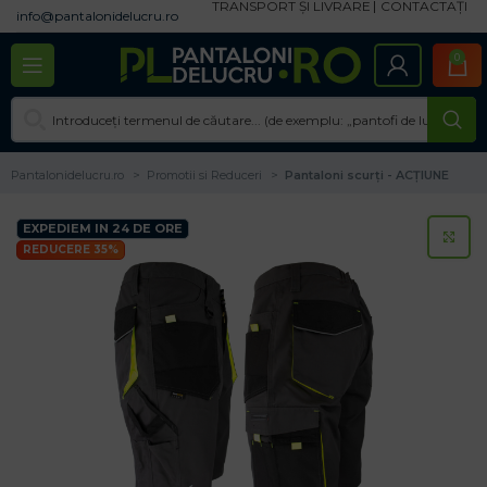
TRANSPORT ȘI LIVRARE
CONTACTAȚI
info@pantalonidelucru.ro
0
Pantalonidelucru.ro
Promotii si Reduceri
Pantaloni scurți - ACȚIUNE
EXPEDIEM IN 24 DE ORE
CL
REDUCERE 35%