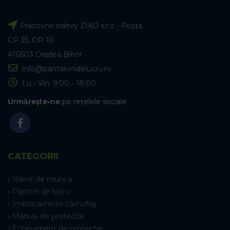
Pracovné odevy ZIKO s.r.o - Poșta
CP 35, OP 10
410503 Oradea Bihor
info@pantalonidelucru.ro
Lu - Vin: 9:00 - 18:00
Urmărește-ne
pe rețelele sociale
CATEGORII
Haine de munca
Pantofi de lucru
Imbracaminte camuflaj
Manusi de protectie
Echipament de protectie