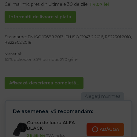
Cel mai mic preț din ultimele 30 de zile
114.07
lei
Informatii de livrare si plata
Standarde: EN ISO 13688:2013, EN ISO 12947-2:2016, RS22301:2018,
RS22302:2018
Material:
65% poliester, 35% bumbac 270 g/m²
Curea nu este inclusă.
Caracteristici:
Afișează descrierea completă...
– Noua versiune a popularului pantalon de lucru PROFI COOL
– Croială nouă pentru buzunare, formă „S” – îmbunătățește
rezistența buzunarelor
– Adaptare mai bună la siluetă
– Banda interioară cu bandă cu puncte din silicon previne
De asemenea, vă recomandăm:
căderea pantalonilor de pe talie
– durabilitate sporită datorită materialului CORdură ®
Curea de lucru ALFA
suplimentar de pe pungi
BLACK
ADĂUGA
– Un număr mare de buzunare sporesc funcționalitatea
26.56
lei
TVA inclus