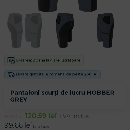
Livrarea:
2 până la 4 zile lucrătoare
Livrare gratuită la comenzi de peste
250 lei
Pantaloni scurți de lucru HOBBER
GREY
120.59
lei
TVA inclus
133.50
lei
99.66
lei
fără taxe