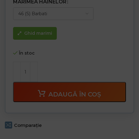
– Cureaua nu face parte din pachet
MĂRIMEA HAINELOR
Ghid marimi
În stoc
ADAUGĂ ÎN COȘ
Comparaţie