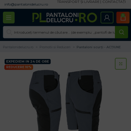
TRANSPORT ȘI LIVRARE
CONTACTAȚI
info@pantalonidelucru.ro
0
Pantalonidelucru.ro
Promotii si Reduceri
Pantaloni scurți - ACȚIUNE
EXPEDIEM IN 24 DE ORE
CL
REDUCERE 10%