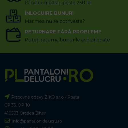
Când cumpărați peste 250 lei
ÎNLOCUIRE BUNURI
Marimea nu se potriveste?
RETURNARE FĂRĂ PROBLEME
Puteți returna bunurile achiziționate
Pracovné odevy ZIKO s.r.o - Poșta
CP 35, OP 10
410503 Oradea Bihor
info@pantalonidelucru.ro