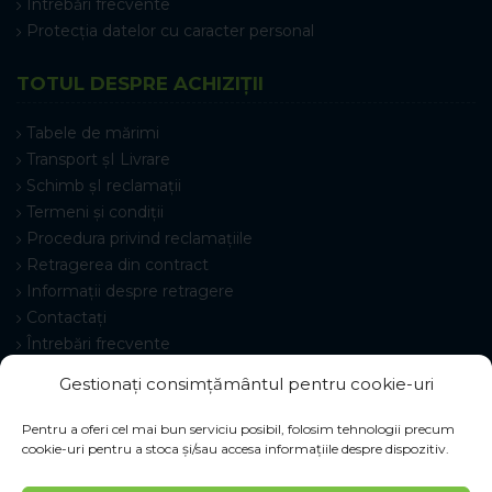
Întrebări frecvente
Protecția datelor cu caracter personal
TOTUL DESPRE ACHIZIȚII
Tabele de mărimi
Transport șI Livrare
Schimb șI reclamații
Termeni și condiții
Procedura privind reclamațiile
Retragerea din contract
Informații despre retragere
Contactați
Întrebări frecvente
Setări cookie-uri
Gestionați consimțământul pentru cookie-uri
Pentru a oferi cel mai bun serviciu posibil, folosim tehnologii precum
cookie-uri pentru a stoca și/sau accesa informațiile despre dispozitiv.