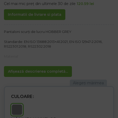
Cel mai mic preț din ultimele 30 de zile
120.59
lei
Informatii de livrare si plata
Pantaloni scurți de lucru HOBBER GREY
Standarde: EN ISO 13688:2013+A1:2021, EN ISO 12947-2:2016,
RS22301:2018, RS22302:2018
Material:
65% poliester, 35% bumbac, tip pânză 260 g/m²
Material elastic negru 94% poliamidă, 6% elastan 270 g/m²
Afișează descrierea completă...
Caracteristici:
– Bumbacul asigură respirabilitatea materialului
– Poliesterul asigură rezistența și rezistența culorii
– Inchidere cu nasture si fermoar
– Două buzunare laterale și două buzunare pentru pantaloni cu
CULOARE
fermoar
– Două buzunare la spate cu fermoar cu clape suplimentare
– Cauciucul din spate crește libertatea de mișcare