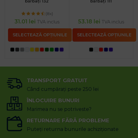
bărbați 132
bărbați 111
(8x)
31.01
lei
53.18
lei
TVA inclus
TVA inclus
SELECTEAZĂ OPȚIUNILE
SELECTEAZĂ OPȚIUNILE
TRANSPORT GRATUIT
Când cumpărați peste 250 lei
ÎNLOCUIRE BUNURI
Marimea nu se potriveste?
RETURNARE FĂRĂ PROBLEME
Puteți returna bunurile achiziționate