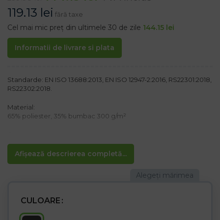
119.13
lei
fără taxe
Cel mai mic preț din ultimele 30 de zile
144.15
lei
Informatii de livrare si plata
Standarde: EN ISO 13688:2013, EN ISO 12947-2:2016, RS22301:2018,
RS22302:2018.
Material:
65% poliester, 35% bumbac 300 g/m²
Caracteristici:
– Noua generație de pantaloni scurți HARDCORE populari, acum
în culori mai moderne, cu mai multe îmbunătățiri
Afișează descrierea completă...
– Închidere cu nasturi și fermoar
– Patru buzunare laterale, dintre care două cusute, ideale pentru
depozitarea uneltelor
– două buzunare la spate, dintre care unul se închide cu Velcro
– Buzunare pentru pantaloni, inclusiv pentru mobil buzunare
CULOARE
pentru telefon
– Testat pentru substanțe nocive în conformitate cu OEKO-TEX®