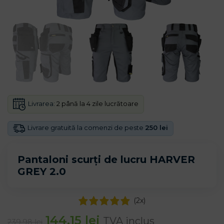
Livrarea:
2 până la 4 zile lucrătoare
Livrare gratuită la comenzi de peste
250 lei
Pantaloni scurți de lucru HARVER
GREY 2.0
(
2
x)
144.15
lei
TVA inclus
239.98
lei