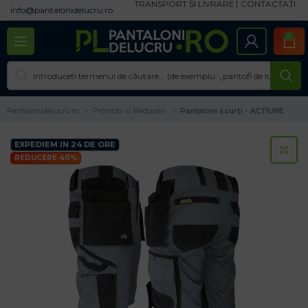
TRANSPORT ȘI LIVRARE
CONTACTAȚI
info@pantalonidelucru.ro
0
Pantalonidelucru.ro
Promotii si Reduceri
Pantaloni scurți - ACȚIUNE
EXPEDIEM IN 24 DE ORE
CL
REDUCERE 40%