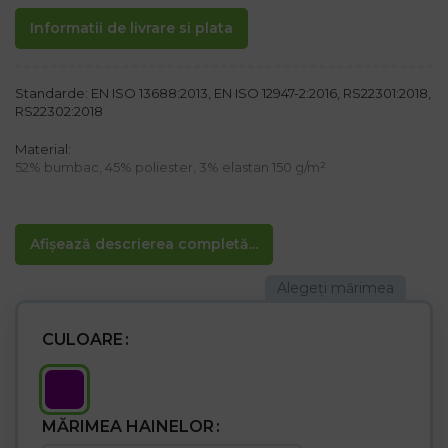
Informatii de livrare si plata
Standarde: EN ISO 13688:2013, EN ISO 12947-2:2016, RS22301:2018,
RS22302:2018
Material:
52% bumbac, 45% poliester, 3% elastan 150 g/m²
Caracteristici:
– Cinci buzunare externe: două buzunare laterale în față, unul pe
piciorul stâng, cu închidere cu capse și două la spate cu cleme
Afișează descrierea completă...
– șnur și talie elastică pentru o potrivire mai bună
– Ideal pentru industria cosmetică, medicală și chimică
– Folosit pentru lucrul în laboratoare
– Se spală la temperatura de până la 40°C
CULOARE
MĂRIMEA HAINELOR