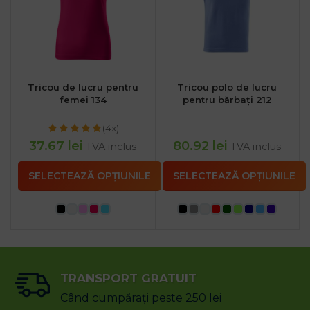
Tricou de lucru pentru
Tricou polo de lucru
femei 134
pentru bărbați 212
(4x)
37.67
lei
80.92
lei
TVA inclus
TVA inclus
SELECTEAZĂ OPȚIUNILE
SELECTEAZĂ OPȚIUNILE
TRANSPORT GRATUIT
Când cumpărați peste 250 lei