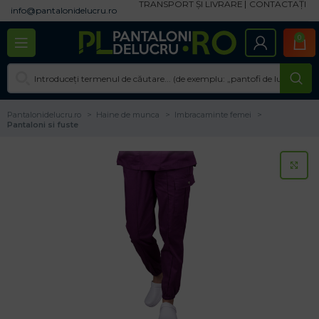
TRANSPORT ȘI LIVRARE
CONTACTAȚI
info@pantalonidelucru.ro
0
Pantalonidelucru.ro
Haine de munca
Imbracaminte femei
Pantaloni si fuste
CL