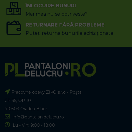
ÎNLOCUIRE BUNURI
Marimea nu se potriveste?
RETURNARE FĂRĂ PROBLEME
Puteți returna bunurile achiziționate
Pracovné odevy ZIKO s.r.o - Poșta
CP 35, OP 10
410503 Oradea Bihor
info@pantalonidelucru.ro
Lu - Vin: 9:00 - 18:00