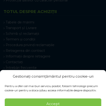
Protecția datelor cu caracter personal
TOTUL DESPRE ACHIZIȚII
Tabele de mărimi
Transport șI Livrare
Schimb șI reclamații
Termeni și condiții
Procedura privind reclamațiile
Retragerea din contract
Informații despre retragere
Contactați
Întrebări frecvente
Setări cookie-uri
Gestionați consimțământul pentru cookie-uri
Pentru a oferi cel mai bun serviciu posibil, folosim tehnologii precum
cookie-uri pentru a stoca și/sau accesa informațiile despre dispozitiv.
© 2026 Pracovné odevy ZIKO s. r. o., toate drepturile
Accept
rezervate.