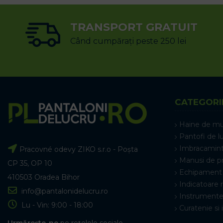
TRANSPORT GRATUIT
Când cumpărați peste 250 lei
CATEGORI
Haine de m
Pantofi de l
Imbracamint
Pracovné odevy ZIKO s.r.o - Poșta
Manusi de p
CP 35, OP 10
Echipament 
410503 Oradea Bihor
Indicatoare 
info@pantalonidelucru.ro
Instrumente
Lu - Vin: 9:00 - 18:00
Curatenie si 
Urmărește-ne
pe rețelele sociale