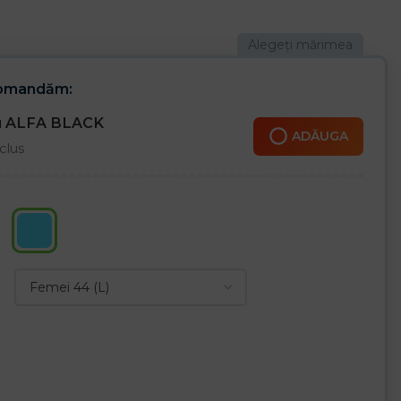
oare
ă la 60°C
comandăm:
ru ALFA BLACK
ADĂUGA
clus