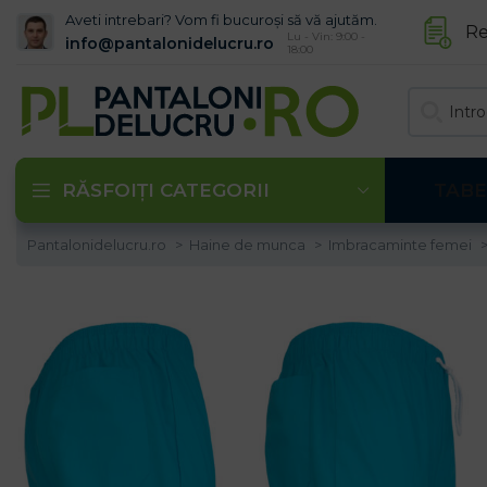
Aveti intrebari? Vom fi bucuroși să vă ajutăm.
Re
Lu - Vin: 9:00 -
info@pantalonidelucru.ro
18:00
RĂSFOIȚI CATEGORII
TABE
Pantalonidelucru.ro
Haine de munca
Imbracaminte femei