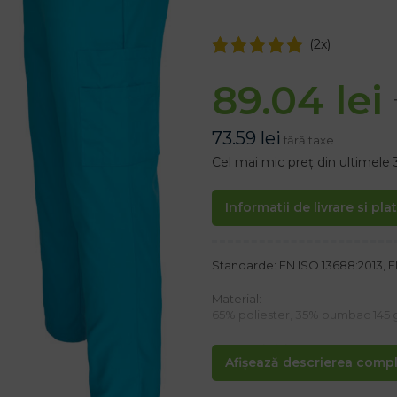
(
2
x)
89.04
lei
73.59
lei
fără taxe
Cel mai mic preț din ultimele 
Informatii de livrare si pla
Standarde: EN ISO 13688:2013, E
Material:
65% poliester, 35% bumbac 145 
Caracteristici:
Afișează descrierea comple
– Trei buzunare externe: două du
– șnururi și talie elastică pentru
– Ideal pentru industria cosmeti