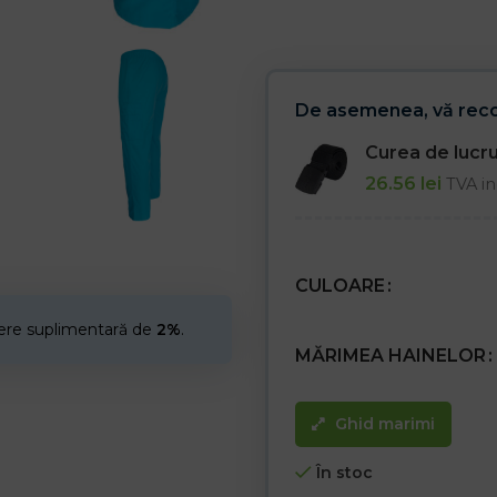
– Folosit pentru lucrul în laborat
– Se spală la temperaturi de pân
De asemenea, vă re
Curea de luc
26.56
lei
TVA in
CULOARE
cere suplimentară de
2%
.
MĂRIMEA HAINELOR
Ghid marimi
În stoc