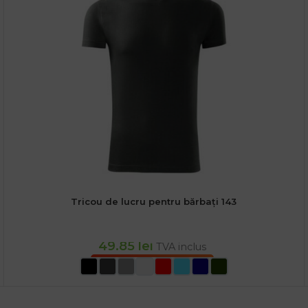
Tricou de lucru pentru bărbați 143
49.85
lei
TVA inclus
SELECTEAZĂ OPȚIUNILE