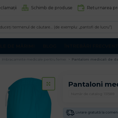
clamații
Schimb de produse
Returnarea pr
LE DE MĂRIMI
BLOG
ÎNTREBĂRI FRECVEN
Imbracaminte medicale pentru femei
Pantaloni medicali de
Pantaloni me
CLICK PENTRU A MARI
Număr de catalog: 131588
Livrare gratuită la come