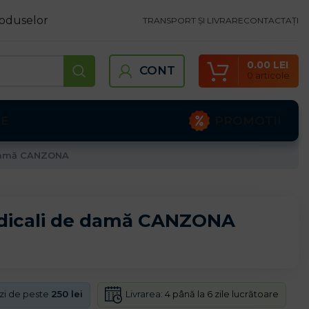
oduselor
TRANSPORT ȘI LIVRARE
CONTACTAȚI
0.00
LEI
CONT
0
articole
PROMOTII
TE
 damă CANZONA
dicali de damă CANZONA
Livrarea:
4 până la 6 zile lucrătoare
nzi de peste
250 lei