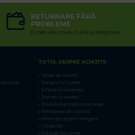
RETURNARE FĂRĂ
PROBLEME
Puteți returna bunurile achiziționate
TOTUL DESPRE ACHIZIȚII
Tabele de mărimi
 personal
Transport șI Livrare
Schimb șI reclamații
Termeni și condiții
Procedura privind reclamațiile
Retragerea din contract
Informații despre retragere
Contactați
Întrebări frecvente