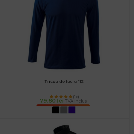
Tricou de lucru 112
(1x)
79.80
lei
TVA inclus
SELECTEAZĂ OPȚIUNILE