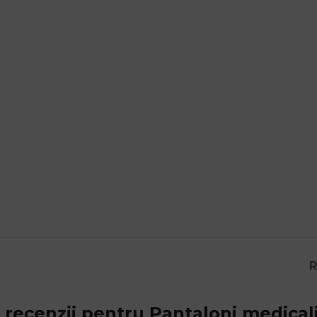
R
 recenzii pentru
Pantaloni medica