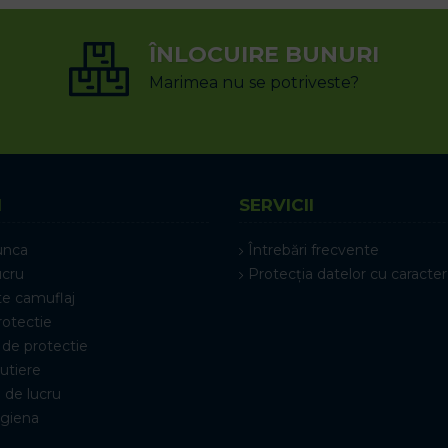
ÎNLOCUIRE BUNURI
Marimea nu se potriveste?
I
SERVICII
unca
Întrebări frecvente
ucru
Protecția datelor cu caracter
e camuflaj
rotectie
de protectie
rutiere
 de lucru
igiena