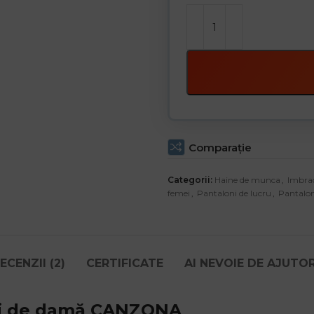
Comparaţie
Categorii:
Haine de munca
,
Imbra
femei
,
Pantaloni de lucru
,
Pantalon
ECENZII (2)
CERTIFICATE
AI NEVOIE DE AJUTO
li de damă CANZONA