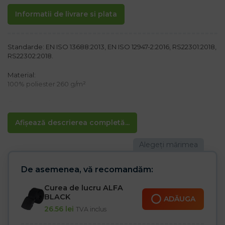
Informatii de livrare si plata
Standarde: EN ISO 13688:2013, EN ISO 12947-2:2016, RS22301:2018,
RS22302:2018.
Material:
100% poliester 260 g/m²
Caracteristici:
– Îmbrăcăminte de lucru certificată
– două buzunare în față și unul în spate
Afișează descrierea completă...
– șnururi și talie elastică pentru o potrivire mai bună
– Pantaloni finisați cu tiv
– Potriviți pentru lucru și purtarea de zi cu zi
De asemenea, vă recomandăm:
Curea de lucru ALFA
BLACK
ADĂUGA
26.56
lei
TVA inclus