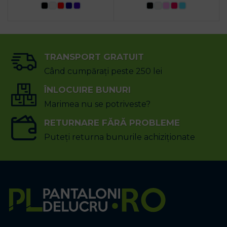
TRANSPORT GRATUIT
Când cumpărați peste 250 lei
ÎNLOCUIRE BUNURI
Marimea nu se potriveste?
RETURNARE FĂRĂ PROBLEME
Puteți returna bunurile achiziționate