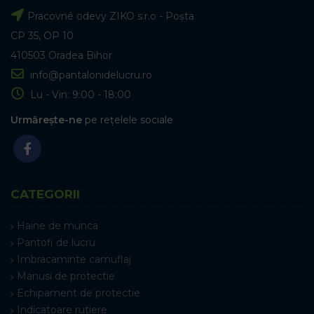
Pracovné odevy ZIKO s.r.o - Poșta
CP 35, OP 10
410503 Oradea Bihor
info@pantalonidelucru.ro
Lu - Vin: 9:00 - 18:00
Urmărește-ne
pe rețelele sociale
CATEGORII
Haine de munca
Pantofi de lucru
Imbracaminte camuflaj
Manusi de protectie
Echipament de protectie
Indicatoare rutiere