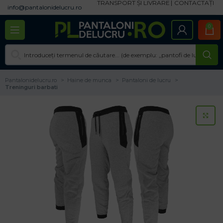
TRANSPORT ȘI LIVRARE
CONTACTAȚI
info@pantalonidelucru.ro
0
Pantalonidelucru.ro
Haine de munca
Pantaloni de lucru
Treninguri barbati
CL