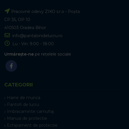
Pracovné odevy ZIKO s.r.o - Poșta
CP 35, OP 10
410503 Oradea Bihor
info@pantalonidelucru.ro
Lu - Vin: 9:00 - 18:00
Urmărește-ne
pe rețelele sociale
CATEGORII
Haine de munca
Pantofi de lucru
Imbracaminte camuflaj
Manusi de protectie
Echipament de protectie