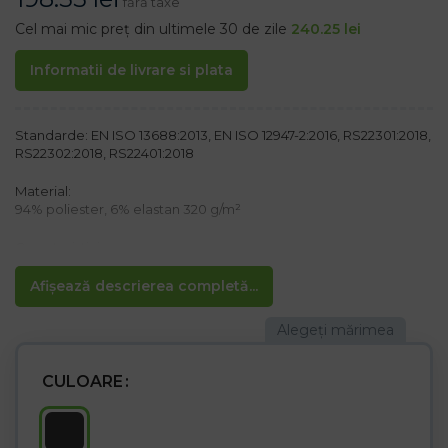
fără taxe
Cel mai mic preț din ultimele 30 de zile
240.25
lei
Informatii de livrare si plata
Standarde: EN ISO 13688:2013, EN ISO 12947-2:2016, RS22301:2018,
RS22302:2018, RS22401:2018
Material:
94% poliester, 6% elastan 320 g/m²
Caracteristici:
– Pantaloni căptușiți cu lână care vă ține de cald
– Material impermeabil care respiră în același timp
Afișează descrierea completă...
– Elastan pentru o mai bună elasticitate a pantalonilor
– Închidere cu nasturi și fermoar
– Patru buzunare cu fermoar, două la spate și două laterale
– Structura specială a materialul SOFTSHELL asigură
durabilitatea și moliciunea țesăturii
CULOARE
– Buzunare pe genunchi pentru genunchiere
– datorită aspectului universal, potrivit pentru ținute de lucru și
ocazional