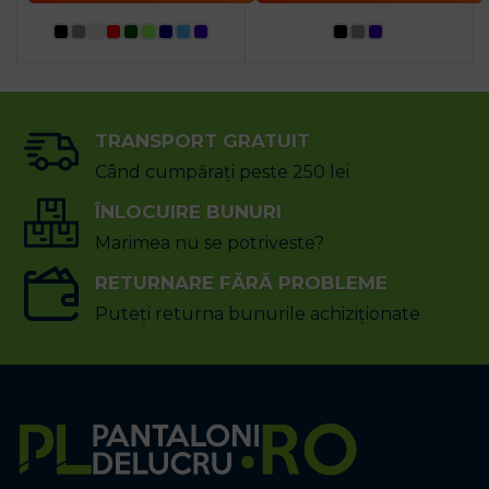
TRANSPORT GRATUIT
Când cumpărați peste 250 lei
ÎNLOCUIRE BUNURI
Marimea nu se potriveste?
RETURNARE FĂRĂ PROBLEME
Puteți returna bunurile achiziționate