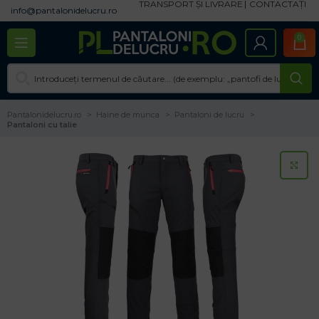
TRANSPORT ȘI LIVRARE
CONTACTAȚI
info@pantalonidelucru.ro
0
Pantalonidelucru.ro
Haine de munca
Pantaloni de lucru
Pantaloni cu talie
CL