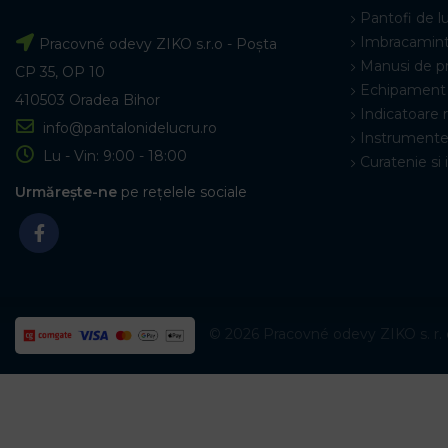
Pantofi de l
Imbracamint
Pracovné odevy ZIKO s.r.o - Poșta
Manusi de p
CP 35, OP 10
Echipament 
410503 Oradea Bihor
Indicatoare 
info@pantalonidelucru.ro
Instrumente
Lu - Vin: 9:00 - 18:00
Curatenie si 
Urmărește-ne
pe rețelele sociale
© 2026 Pracovné odevy ZIKO s. r. o