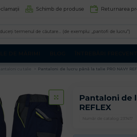
clamații
Schimb de produse
Returnarea pr
LE DE MĂRIMI
BLOG
ÎNTREBĂRI FRECVEN
antaloni cu talie
Pantaloni de lucru până la talie PRO NAVY RE
Pantaloni de 
CLICK PENTRU A MARI
REFLEX
Număr de catalog: 237417