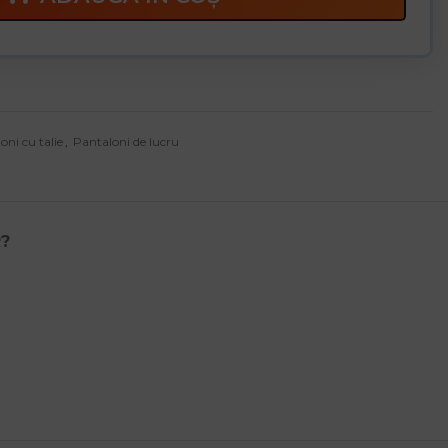
oni cu talie
,
Pantaloni de lucru
R?