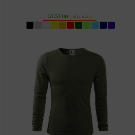
51.51
lei
TVA inclus
SELECTEAZĂ OPȚIUNILE