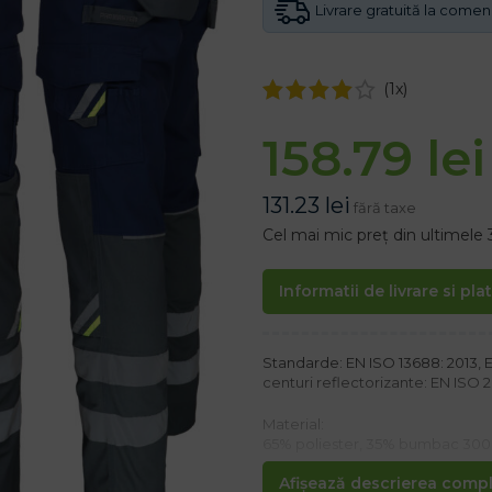
Livrare gratuită la come
(
1
x)
158.79
lei
131.23
lei
fără taxe
Cel mai mic preț din ultimele 
Informatii de livrare si pla
Standarde: EN ISO 13688: 2013, E
centuri reflectorizante: EN ISO 2047
Material:
65% poliester, 35% bumbac 30
Afișează descrierea comple
Proprietăți: