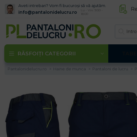
Aveti intrebari? Vom fi bucuroși să vă ajutăm.
Re
Lu - Vin: 9:00 -
info@pantalonidelucru.ro
18:00
RĂSFOIȚI CATEGORII
TABE
Pantalonidelucru.ro
Haine de munca
Pantaloni de lucru
P