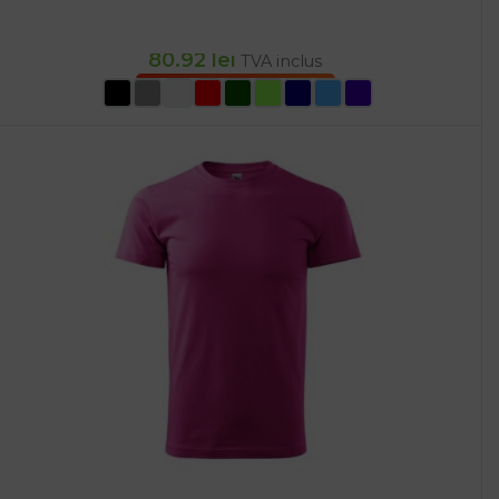
80.92
lei
TVA inclus
SELECTEAZĂ OPȚIUNILE