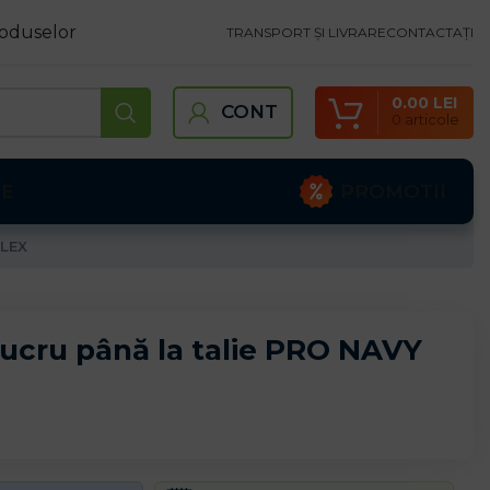
oduselor
TRANSPORT ȘI LIVRARE
CONTACTAȚI
0.00
LEI
CONT
0
articole
PROMOTII
TE
FLEX
lucru până la talie PRO NAVY