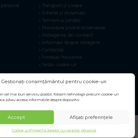
 personal
Transport șI Livrare
Schimb șI reclamații
Termeni și condiții
Procedura privind reclamațiile
Retragerea din contract
Informații despre retragere
Contactați
Întrebări frecvente
Setări cookie-uri
Gestionați consimțământul pentru cookie-uri
ri cel mai bun serviciu posibil, folosim tehnologii precum cookie-uri
ca și/sau accesa informațiile despre dispozitiv.
Accept
Afișați preferințele
Cookie-uri
Protecția datelor cu caracter personal