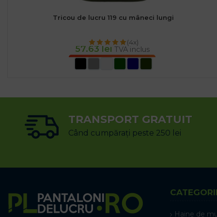
Tricou de lucru 119 cu mâneci lungi
(4x)
57.63
lei
TVA inclus
SELECTEAZĂ OPȚIUNILE
TRANSPORT GRATUIT
Când cumpărați peste 250 lei
CATEGORI
Haine de m