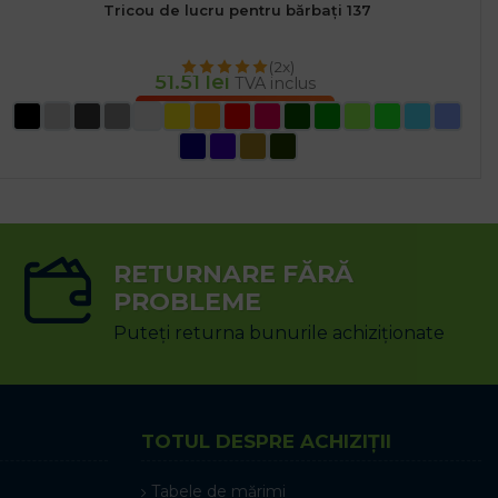
Tricou de lucru pentru bărbați 137
(2x)
51.51
lei
TVA inclus
SELECTEAZĂ OPȚIUNILE
RETURNARE FĂRĂ
PROBLEME
Puteți returna bunurile achiziționate
TOTUL DESPRE ACHIZIȚII
Tabele de mărimi