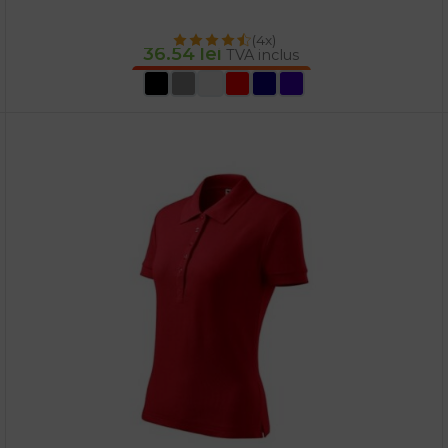
(4x)
36.54
lei
TVA inclus
SELECTEAZĂ OPȚIUNILE