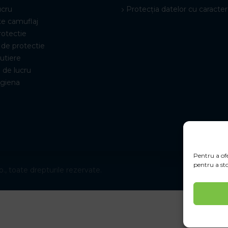
ucru
Protecția datelor cu caracter
e camuflaj
rotectie
de protectie
rutiere
 de lucru
igiena
Pentru a ofe
pentru a sto
., toate drepturile rezervate.