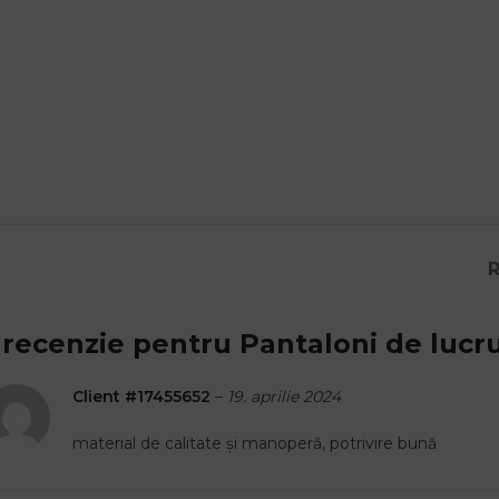
R
 recenzie pentru
Pantaloni de lucr
Client #17455652
–
19. aprilie 2024
material de calitate și manoperă, potrivire bună