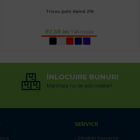
Tricou polo damă 216
87.58
lei
TVA inclus
SELECTEAZĂ OPȚIUNILE
ÎNLOCUIRE BUNURI
Marimea nu se potriveste?
I
SERVICII
unca
Întrebări frecvente