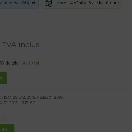
Livrarea:
4 până la 6 zile lucrătoare
nzi de peste
250 lei
TVA inclus
30 de zile
158.79
lei
ta
N ISO 12947-2: 2016, RS22301: 2018,
1: 2013, ( 6.13, 6.2).
0g/m2
tă...