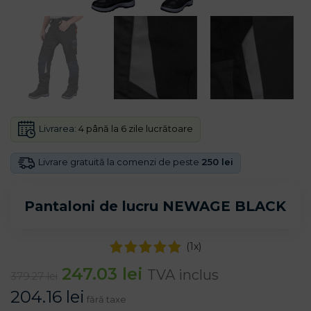
Livrarea:
4 până la 6 zile lucrătoare
Livrare gratuită la comenzi de peste
250 lei
Pantaloni de lucru NEWAGE BLACK
(
1
x)
247.03
lei
TVA inclus
379.27
lei
204.16
lei
fără taxe