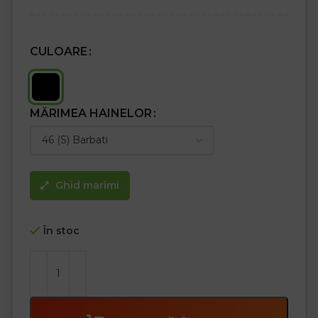
CULOARE
MĂRIMEA HAINELOR
Ghid marimi
În stoc