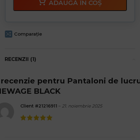
ADAUGĂ ÎN COȘ
Comparaţie
RECENZII (1)
 recenzie pentru
Pantaloni de lucr
NEWAGE BLACK
Client #21216911
–
21. noiembrie 2025