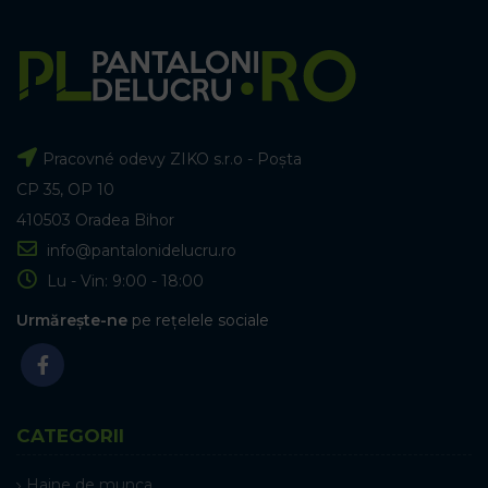
Pracovné odevy ZIKO s.r.o - Poșta
CP 35, OP 10
410503 Oradea Bihor
info@pantalonidelucru.ro
Lu - Vin: 9:00 - 18:00
Urmărește-ne
pe rețelele sociale
CATEGORII
Haine de munca