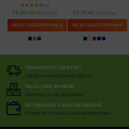
(1x)
79.80
lei
53.18
lei
TVA inclus
TVA inclus
SELECTEAZĂ OPȚIUNILE
SELECTEAZĂ OPȚIUNILE
TRANSPORT GRATUIT
Când cumpărați peste 250 lei
ÎNLOCUIRE BUNURI
Marimea nu se potriveste?
RETURNARE FĂRĂ PROBLEME
Puteți returna bunurile achiziționate