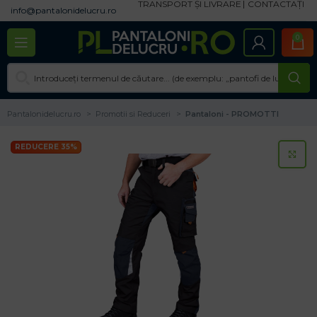
TRANSPORT ȘI LIVRARE
CONTACTAȚI
info@pantalonidelucru.ro
0
Pantalonidelucru.ro
Promotii si Reduceri
Pantaloni - PROMOTTI
REDUCERE 35%
CL