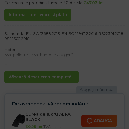
Cel mai mic preț din ultimele 30 de zile
247.03
lei
Informatii de livrare si plata
Standarde: EN ISO 13688:2013, EN ISO 12947-2:2016, RS22301:2018,
RS22302:2018
Material:
65% poliester, 35% bumbac 270 g/m²
Caracteristici:
– Fabricat din material CANVAS de calitate
– Elemente reflectorizante pentru o vizibilitate mai bună
Afișează descrierea completă...
– Patru buzunare laterale, inclusiv unul cu fermoar
– două buzunare la spate cu închidere velcro
– Buzunare la pantaloni, inclusiv buzunare pentru telefonul mobil
– Talie elastică pentru reglarea lățimii pantalonilor
– Buzunare pe genunchi pentru genunchiere
De asemenea, vă recomandăm:
– durabilitate sporită datorită utilizării inserțiilor Cordură
Curea de lucru ALFA
BLACK
ADĂUGA
26.56
lei
TVA inclus