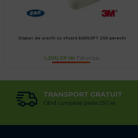
Dopuri de urechi cu sfoară EARSOFT 200 perechi
1,300.59
lei
TVA inclus
ADAUGĂ ÎN COȘ
TRANSPORT GRATUIT
Când cumpărați peste 250 lei