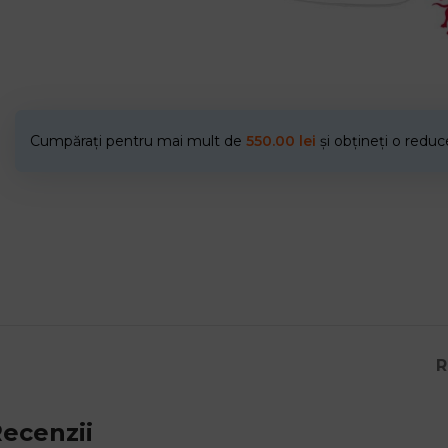
Cumpărați pentru mai mult de
550.00
lei
și obțineți o redu
R
ecenzii