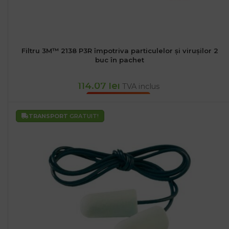
Filtru 3M™ 2138 P3R împotriva particulelor și virușilor 2
buc în pachet
114.07
lei
TVA inclus
ADAUGĂ ÎN COȘ
TRANSPORT
GRATUIT!