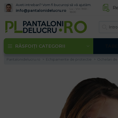
Aveti intrebari? Vom fi bucuroși să vă ajutăm.
Re
Lu - Vin: 9:00 -
info@pantalonidelucru.ro
18:00
RĂSFOIȚI CATEGORII
TABE
Pantalonidelucru.ro
Echipamente de protectie
Ochelari de