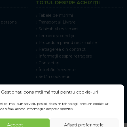
TOTUL DESPRE ACHIZIȚII
Tabele de mărimi
 personal
Transport șI Livrare
Schimb șI reclamații
Termeni și condiții
Procedura privind reclamațiile
Retragerea din contract
Informații despre retragere
Contactați
Întrebări frecvente
Setări cookie-uri
Gestionați consimțământul pentru cookie-uri
ri cel mai bun serviciu posibil, folosim tehnologii precum cookie-uri
ca și/sau accesa informațiile despre dispozitiv.
Accept
Afișați preferințele