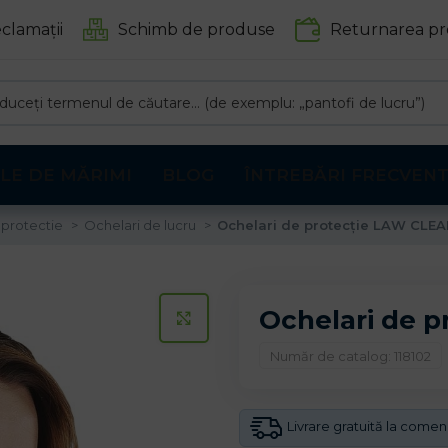
clamații
Schimb de produse
Returnarea pr
LE DE MĂRIMI
BLOG
ÎNTREBĂRI FRECVEN
 protectie
Ochelari de lucru
Ochelari de protecție LAW CLEA
Ochelari de 
CLICK PENTRU A MARI
Număr de catalog: 118102
Livrare gratuită la come