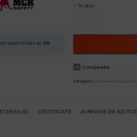
În stoc
MCR Safety este o marcă presti
cere suplimentară de
2%
.
Comparaţie
Categorii:
Echipamente de protecti
ECENZII (0)
CERTIFICATE
AI NEVOIE DE AJUTO