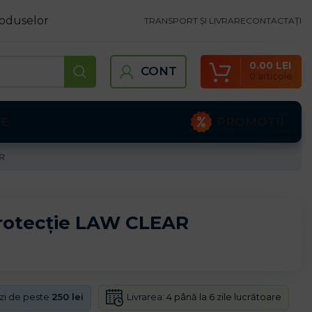
oduselor
TRANSPORT ȘI LIVRARE
CONTACTAȚI
0.00
LEI
CONT
0
articole
PROMOTII
TE
R
protecție LAW CLEAR
Livrarea:
4 până la 6 zile lucrătoare
nzi de peste
250 lei