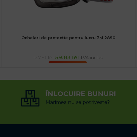
Ochelari de protecție pentru lucru 3M 2890
59.83
lei
127.91
lei
TVA inclus
ADAUGĂ ÎN COȘ
ÎNLOCUIRE BUNURI
Marimea nu se potriveste?