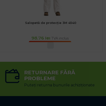
Salopetă de protecție 3M 4540
98.76
lei
TVA inclus
SELECTEAZĂ OPȚIUNILE
RETURNARE FĂRĂ
PROBLEME
Puteți returna bunurile achiziționate