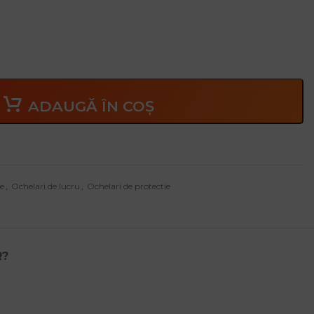
gioasă de echipamente de protecție din SUA
ADAUGĂ ÎN COȘ
e
,
Ochelari de lucru
,
Ochelari de protectie
R?