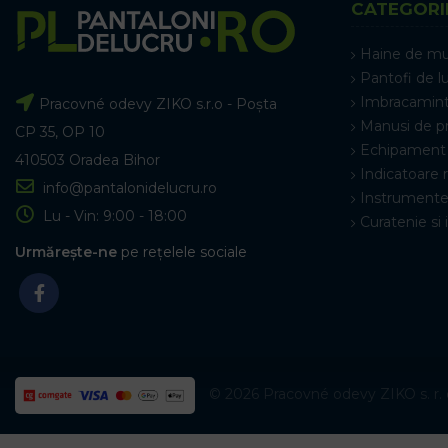
CATEGORI
Haine de m
Pantofi de l
Imbracamint
Pracovné odevy ZIKO s.r.o - Poșta
Manusi de p
CP 35, OP 10
Echipament 
410503 Oradea Bihor
Indicatoare 
info@pantalonidelucru.ro
Instrumente
Lu - Vin: 9:00 - 18:00
Curatenie si 
Urmărește-ne
pe rețelele sociale
© 2026 Pracovné odevy ZIKO s. r. o