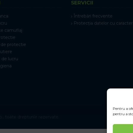
I
SERVICII
unca
Întrebări frecvente
ucru
Protecția datelor cu caracter
e camuflaj
rotectie
de protectie
rutiere
 de lucru
igiena
Pentru a ofe
pentru a sto
., toate drepturile rezervate.