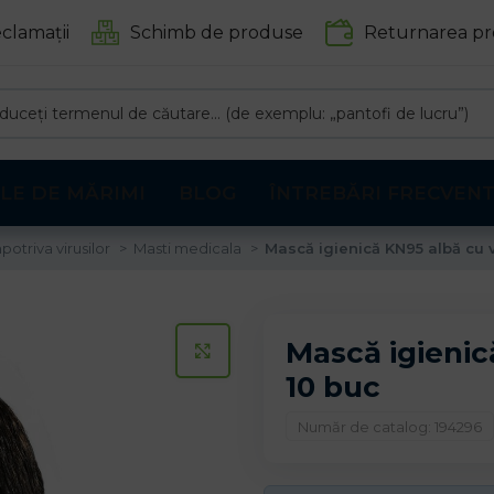
clamații
Schimb de produse
Returnarea pr
LE DE MĂRIMI
BLOG
ÎNTREBĂRI FRECVEN
potriva virusilor
Masti medicala
Mască igienică KN95 albă cu v
Mască igienică
CLICK PENTRU A MARI
10 buc
Număr de catalog: 194296