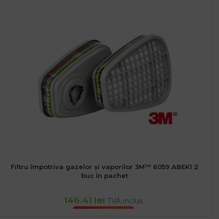
Filtru împotriva gazelor și vaporilor 3M™ 6059 ABEK1 2
buc în pachet
146.41
lei
TVA inclus
ADAUGĂ ÎN COȘ