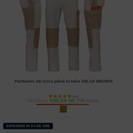
Pantaloni de lucru până la talie DELUX BROWN
(4x)
108.34
lei
161.05
lei
TVA inclus
SELECTEAZĂ OPȚIUNILE
EXPEDIEM IN 24 DE ORE