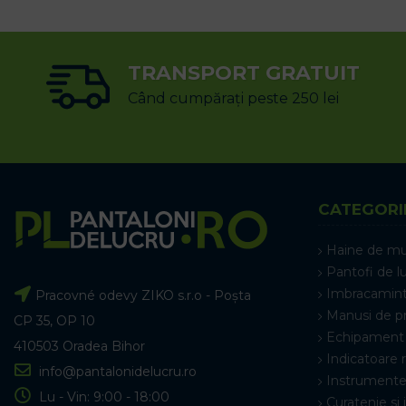
TRANSPORT GRATUIT
Când cumpărați peste 250 lei
CATEGORI
Haine de m
Pantofi de l
Imbracamint
Pracovné odevy ZIKO s.r.o - Poșta
Manusi de p
CP 35, OP 10
Echipament 
410503 Oradea Bihor
Indicatoare 
info@pantalonidelucru.ro
Instrumente
Lu - Vin: 9:00 - 18:00
Curatenie si 