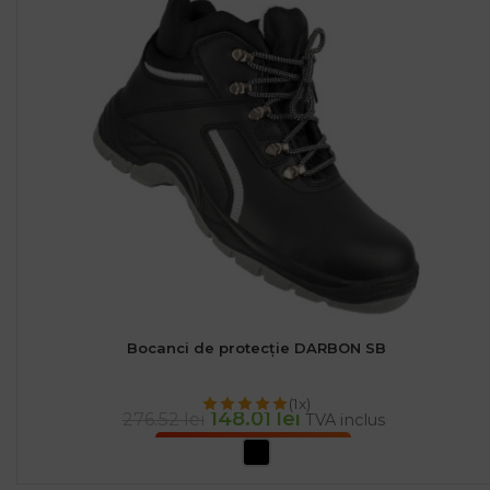
Bocanci de protecție DARBON SB
(1x)
148.01
lei
276.52
lei
TVA inclus
SELECTEAZĂ OPȚIUNILE