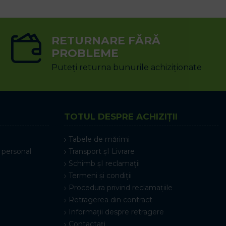
RETURNARE FĂRĂ
PROBLEME
Puteți returna bunurile achiziționate
TOTUL DESPRE ACHIZIȚII
Tabele de mărimi
 personal
Transport șI Livrare
Schimb șI reclamații
Termeni și condiții
Procedura privind reclamațiile
Retragerea din contract
Informații despre retragere
Contactați