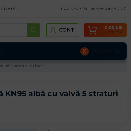
oduselor
TRANSPORT ȘI LIVRARE
CONTACTAȚI
0.00
LEI
CONT
0
articole
PROMOTII
TE
alvă 5 straturi 10 buc
 KN95 albă cu valvă 5 straturi