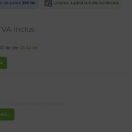
Livrarea:
4 până la 6 zile lucrătoare
nzi de peste
250 lei
TVA inclus
30 de zile
25.42
lei
ta
 br /> – 2 benzi elastice pe laterale
xterioară a nasului
tă...
proteja căile respiratorii precum aparatele respiratorii, sunt folosite