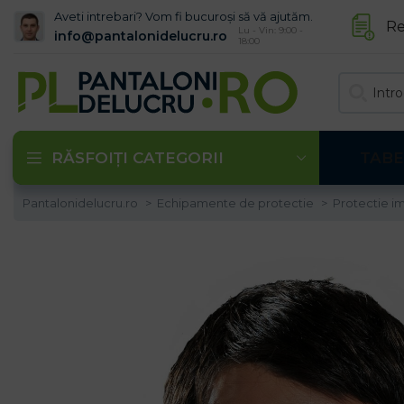
Aveti intrebari? Vom fi bucuroși să vă ajutăm.
Re
Lu - Vin: 9:00 -
info@pantalonidelucru.ro
18:00
RĂSFOIȚI CATEGORII
TABE
Pantalonidelucru.ro
Echipamente de protectie
Protectie im