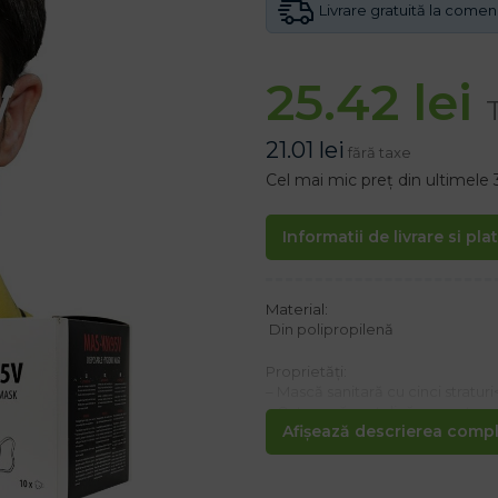
Livrare gratuită la come
25.42
lei
21.01
lei
fără taxe
Cel mai mic preț din ultimele 
Informatii de livrare si pla
Material:
​ Din polipropilenă
Proprietăți:
– Mască sanitară cu cinci straturi<
– Cataramă metalică pe partea e
Afișează descrierea comple
Măștile nu sunt folosite pentru a 
doar ca ajutor de igienă .