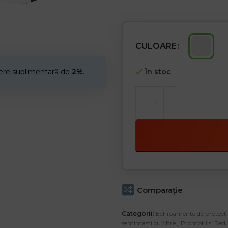
Preț pentru un pachet de 10
CULOARE
cere suplimentară de
2%
.
În stoc
Comparaţie
Categorii:
Echipamente de protecti
semimasti cu filtre
,
Promotii si Redu