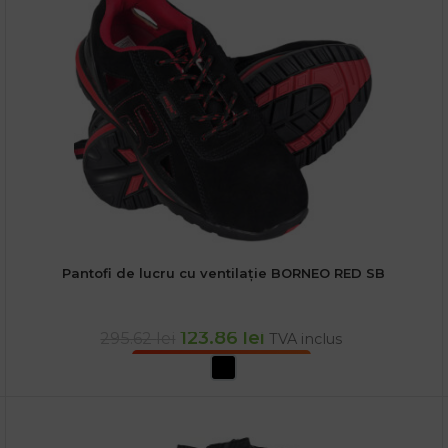
Pantofi de lucru cu ventilație BORNEO RED SB
123.86
lei
295.62
lei
TVA inclus
SELECTEAZĂ OPȚIUNILE