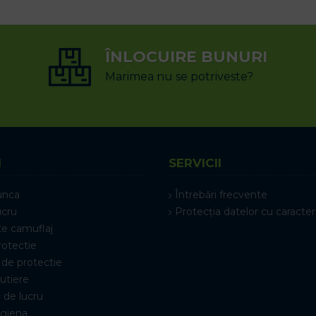
ÎNLOCUIRE BUNURI
Marimea nu se potriveste?
I
SERVICII
unca
Întrebări frecvente
ucru
Protecția datelor cu caracter
e camuflaj
rotectie
de protectie
rutiere
 de lucru
igiena