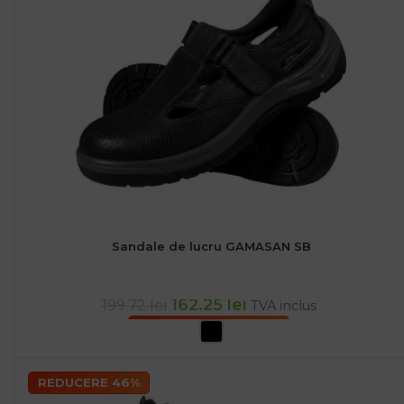
Sandale de lucru GAMASAN SB
162.25
lei
199.72
lei
TVA inclus
SELECTEAZĂ OPȚIUNILE
REDUCERE 46%