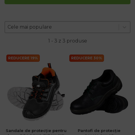
Zoradenie produktov
Sort content
Sort content
Cele mai populare
1 - 3 z 3 produse
REDUCERE 19%
REDUCERE 30%
.ro
:00
Sandale de protecție pentru
Pantofi de protecție