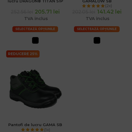
lucru DRAGON® TITAN S1P
GAMALOW SB
(2x)
205.71 lei
141.42 lei
252.56 lei
202.05 lei
TVA inclus
TVA inclus
SELECTEAZĂ OPȚIUNILE
SELECTEAZĂ OPȚIUNILE
REDUCERE 25%
Pantofi de lucru GAMA SB
(1x)