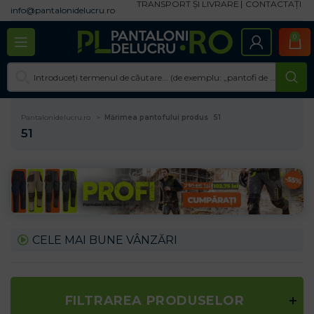
TRANSPORT ȘI LIVRARE
CONTACTAȚI
info@pantalonidelucru.ro
0
Pantalonidelucru.ro
Mărimea pantofului produs
51
51
CELE MAI BUNE VÂNZĂRI
FILTRAREA PRODUSELOR