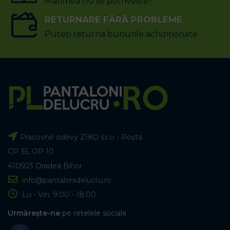
Marimea nu se potriveste?
RETURNARE FĂRĂ PROBLEME
Puteți returna bunurile achiziționate
Pracovné odevy ZIKO s.r.o - Poșta
CP 35, OP 10
410503 Oradea Bihor
info@pantalonidelucru.ro
Lu - Vin: 9:00 - 18:00
Urmărește-ne
pe rețelele sociale