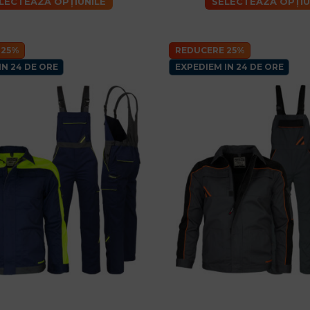
LECTEAZĂ OPȚIUNILE
SELECTEAZĂ OPȚIU
 25%
REDUCERE 25%
IN 24 DE ORE
EXPEDIEM IN 24 DE ORE