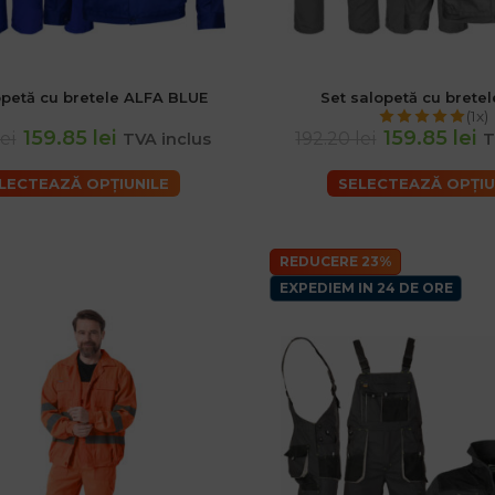
opetă cu bretele ALFA BLUE
Set salopetă cu brete
(1x)
159.85 lei
159.85 lei
ei
192.20 lei
TVA inclus
T
LECTEAZĂ OPȚIUNILE
SELECTEAZĂ OPȚIU
REDUCERE 23%
EXPEDIEM IN 24 DE ORE