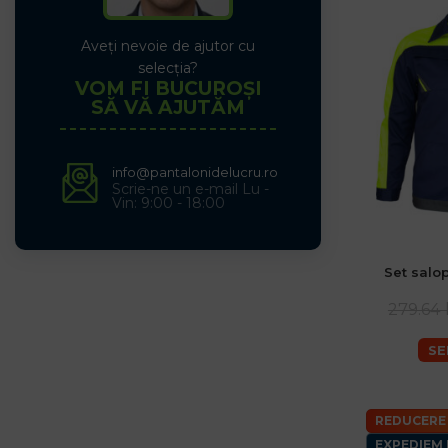
Aveți nevoie de ajutor cu
selecția?
VOM FI BUCUROȘI
SĂ VĂ AJUTĂM
info@pantalonidelucru.ro
Scrie-ne un e-mail Lu -
Vin: 9:00 - 18:00
Set salo
279.64 
SE
REDUCERE
EXPEDIEM 