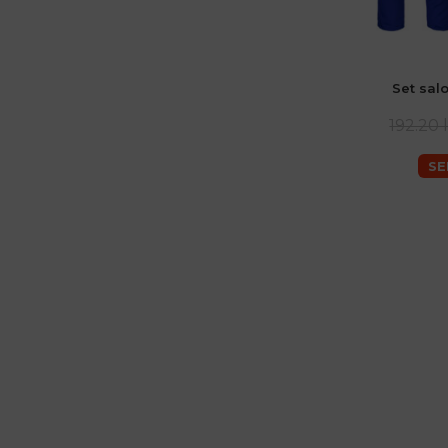
Set sal
192.20 l
SE