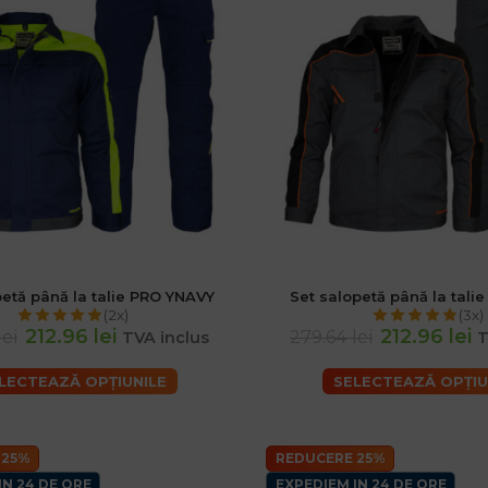
petă până la talie PRO YNAVY
Set salopetă până la tali
(2x)
(3x)
212.96 lei
212.96 lei
lei
279.64 lei
TVA inclus
T
LECTEAZĂ OPȚIUNILE
SELECTEAZĂ OPȚIU
 25%
REDUCERE 25%
IN 24 DE ORE
EXPEDIEM IN 24 DE ORE