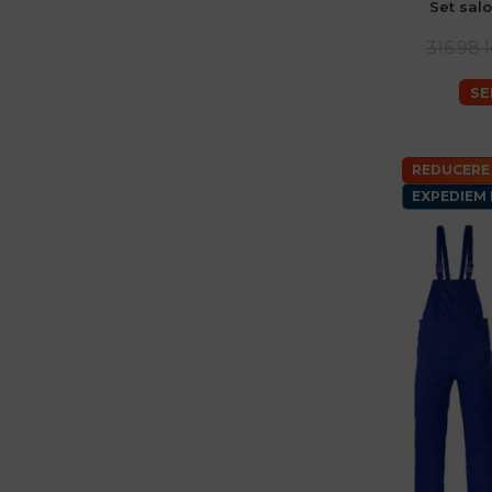
Set sal
316.98 l
SE
REDUCERE
EXPEDIEM 