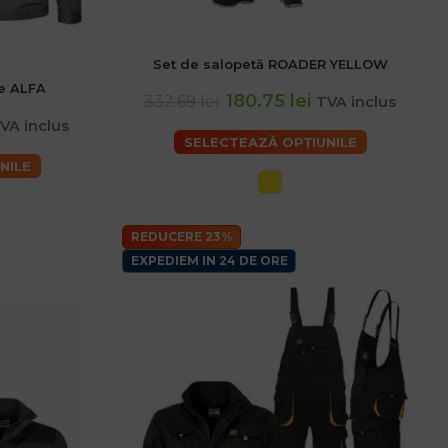
Set de salopetă ROADER YELLOW
48 (M) Barbati
50 Barbati
52 (L) Barbati
le ALFA
180.75 lei
332.69 lei
TVA inclus
VA inclus
SELECTEAZĂ OPȚIUNILE
NILE
REDUCERE 23%
EXPEDIEM IN 24 DE ORE