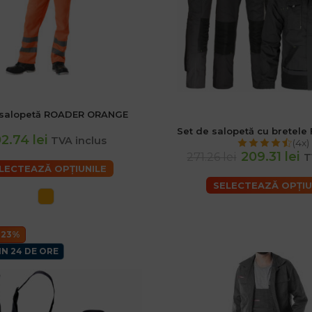
 salopetă ROADER ORANGE
rbati
50 Barbati
52 (L) Barbati
Set de salopetă cu bretel
ati
56 (XL) Barbati
58 Barbati
2.74 lei
TVA inclus
(4x)
2XL) Barbati
62 (3XL) Barbati
209.31 lei
271.26 lei
T
LECTEAZĂ OPȚIUNILE
SELECTEAZĂ OPȚIU
 23%
IN 24 DE ORE