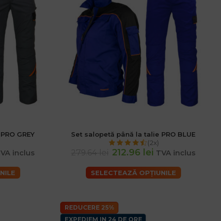
e PRO GREY
Set salopetă până la talie PRO BLUE
(2x)
212.96 lei
279.64 lei
VA inclus
TVA inclus
NILE
SELECTEAZĂ OPȚIUNILE
REDUCERE 25%
EXPEDIEM IN 24 DE ORE