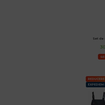
Set de
48 (M) Ba
54 Barb
30
60 (
SE
REDUCERE
EXPEDIEM 