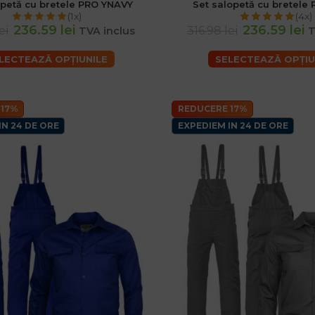
opetă cu bretele PRO YNAVY
Set salopetă cu bretele
(1x)
(4x)
236.59 lei
236.59 lei
ei
316.98 lei
TVA inclus
T
LECTEAZĂ OPȚIUNILE
SELECTEAZĂ OPȚIU
 17%
REDUCERE 17%
IN 24 DE ORE
EXPEDIEM IN 24 DE ORE