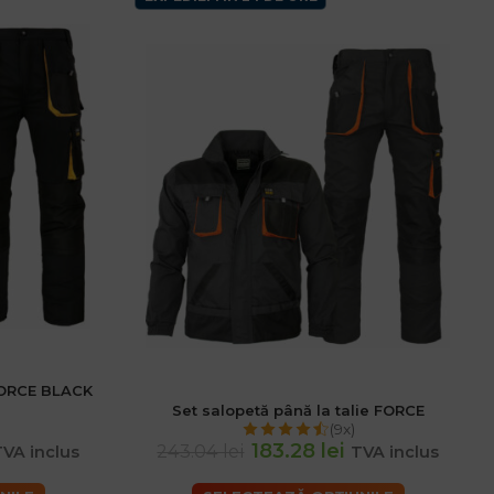
 FORCE BLACK
Set salopetă până la talie FORCE
(9x)
183.28 lei
243.04 lei
VA inclus
TVA inclus