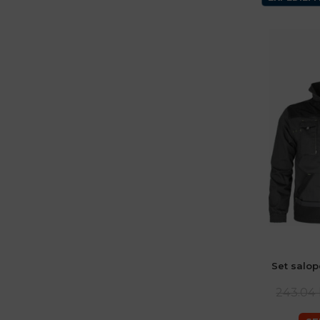
Set salop
243.04 