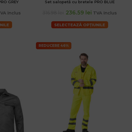
 PRO GREY
Set salopetă cu bretele PRO BLUE
236.59 lei
316.98 lei
VA inclus
TVA inclus
NILE
SELECTEAZĂ OPȚIUNILE
REDUCERE 46%