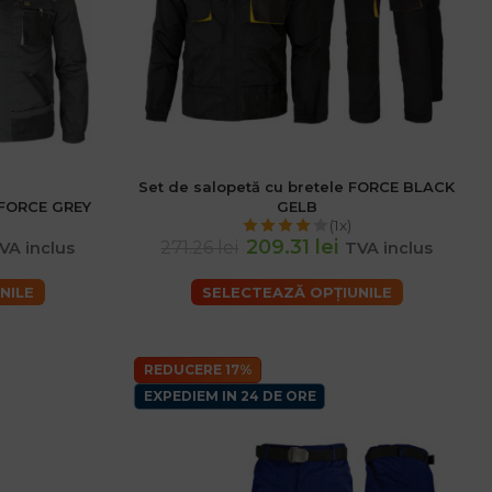
Set de salopetă cu bretele FORCE BLACK
e FORCE GREY
GELB
(1x)
209.31 lei
271.26 lei
VA inclus
TVA inclus
NILE
SELECTEAZĂ OPȚIUNILE
REDUCERE 17%
EXPEDIEM IN 24 DE ORE