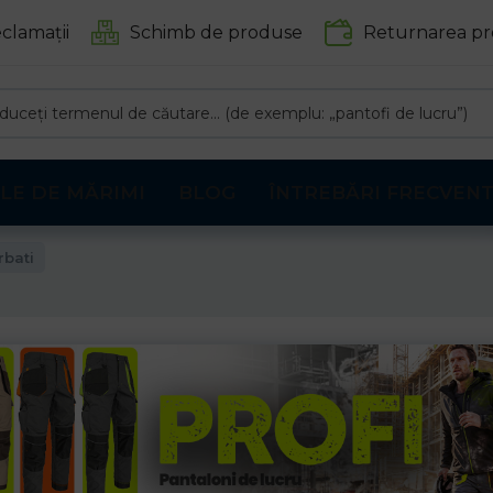
clamații
Schimb de produse
Returnarea pr
LE DE MĂRIMI
BLOG
ÎNTREBĂRI FRECVEN
rbati