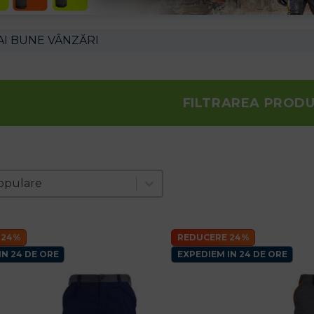
AI BUNE VÂNZĂRI
FILTRAREA PROD
e produktov
t
nt
opulare
 24%
REDUCERE 24%
IN 24 DE ORE
EXPEDIEM IN 24 DE ORE