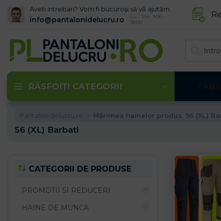
Aveti intrebari? Vom fi bucuroși să vă ajutăm.
Re
Lu - Vin: 9:00 -
info@pantalonidelucru.ro
18:00
RĂSFOIȚI CATEGORII
TABE
Pantalonidelucru.ro
Mărimea hainelor produs
56 (XL) Ba
56 (XL) Barbati
CATEGORII DE PRODUSE
PROMOTII SI REDUCERI
HAINE DE MUNCA