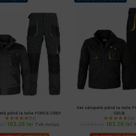
Set salopetă până la talie
etă până la talie FORCE GREY
GELB
(9x)
(5x)
183.28 lei
183.28 lei
lei
243.04 lei
TVA inclus
T