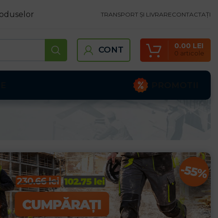
oduselor
TRANSPORT ȘI LIVRARE
CONTACTAȚI
0.00
LEI
CONT
0
articole
PROMOTII
TE